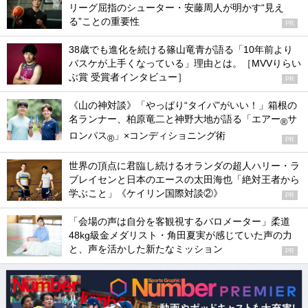
リーグ屈指のシューター・安藤周人が明かす“見え
る”ことの重要性
PR
38歳でも進化を続ける篠山竜青が語る「10年前より
バスケが上手くなっている」理由とは。［MVVりらい
ぶ賞 受賞者インタビュー］
PR
《山の神対談》「やっぱり“タイパ”がいい！」箱根の
名ランナー、柏原竜二と神野大地が語る「エアー
サ
®
ロンパス
」×コンディショニング術
®
PR
世界の頂点に君臨し続けるオランダの超人ハリー・ラ
ブレイセンと日本のエースの太田海也「絶対王者から
学ぶこと」《ケイリン国際対談②》
PR
「会場の声は自分を客観視するバロメーター」柔道
48kg級金メダリスト・角田夏実が感じていた声の力
と、声を活かした新たなミッション
PR