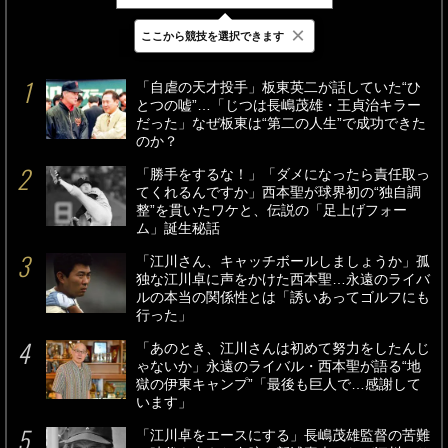
×
ここから競技を選択できます
最新
24時間
週間
「自虐の天才投手」板東英二が話していた“ひ
とつの嘘”…「じつは長嶋茂雄・王貞治キラー
だった」なぜ板東は“第二の人生”で成功できた
のか？
「勝手をするな！」「ダメになったら責任取っ
てくれるんですか」西本聖が球界初の“独自調
整”を貫いたワケと、伝説の「足上げフォー
ム」誕生秘話
「江川さん、キャッチボールしましょうか」孤
独な江川卓に声をかけた西本聖…永遠のライバ
ルの本当の関係性とは「誘いあってゴルフにも
行った」
「あのとき、江川さんは初めて努力をしたんじ
ゃないか」永遠のライバル・西本聖が語る“地
獄の伊東キャンプ”「最後も巨人で…感謝して
います」
「江川卓をエースにする」長嶋茂雄監督の苦難