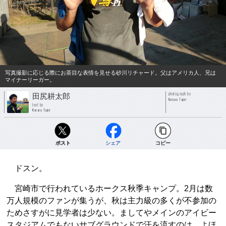
写真撮影に応じる際にお茶目な表情を見せる砂川リチャード。父はアメリカ人、兄は
マイナーリーガー。
photograph by
田尻耕太郎
Kotaro Tajiri
text by
Kotaro Tajiri
ポスト
シェア
コピー
ドスン。
宮崎市で行われているホークス秋季キャンプ。2月は数
万人規模のファンが集うが、秋は主力級の多くが不参加の
ためさすがに見学者は少ない。ましてやメインのアイビー
スタジアムでもないサブグラウンドで汗を流すのは、よほ