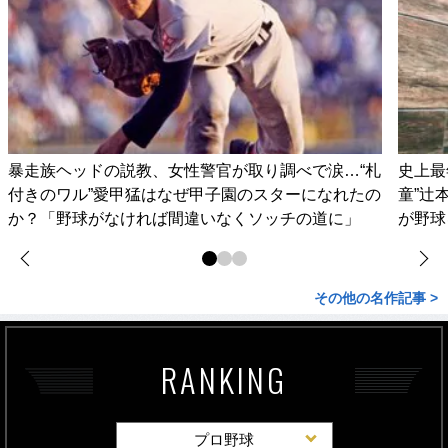
暴走族ヘッドの説教、女性警官が取り調べで涙…“札
史上最
付きのワル”愛甲猛はなぜ甲子園のスターになれたの
童”辻
か？「野球がなければ間違いなくソッチの道に」
が野球
その他の名作記事 >
RANKING
プロ野球