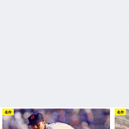
名作
名作