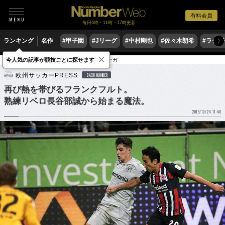
有料会員
毎日6時・11時・17時更新
ランキング
名作
#甲子園
#Jリーグ
#中村剛也
#佐々木朗希
#ラグ
〉
×
今人気の記事が競技ごとに探せます
サッカー
海外サッカー
ブンデスリーガ
欧州サッカーPRESS
BACK NUMBER
再び熱を帯びるフランクフルト。
熟練リベロ長谷部誠から始まる魔法。
2019/10/24 11:40