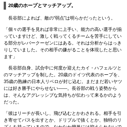
20歳のホープとマッチアップ。
長谷部によれば、敵の“弱点”は明らかだったという。
「個々の選手を見れば非常に上手い、能力の高い選手が揃
っていますけど、激しく戦ってくるチームを苦手にしてい
る部分がレバークーゼンにはある。それは分析からはっき
りしていました。その相手の嫌がることを体現したと思い
ます」
長谷部自身、試合中に何度か迎えたカイ・ハフェルツと
のマッチアップを制した。20歳のドイツ代表のホープを、
35歳の熟練の日本人リベロが封じ込む。まだまだ若いヤツ
には好き勝手にやらせない――。長谷部の戦う姿勢から
は、そんなアグレッシブな気持ちが伝わって来るかのよう
だった。
「彼はリーチが長いし、飛び込むとかわされる。相手を引
き寄せてパスを出すとか、ドリブルで抜くとか、独特のリ
ズムを持っているので、なかなか簡単には抑えられないで