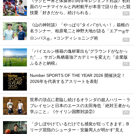
《ラグビー界と体操界の同学年レジェンド対談》初対
面のリーチマイケルと内村航平が本音で語り合った競
技愛「好きだから、続けられる」
PR
《山の神対談》「やっぱり“タイパ”がいい！」箱根の
名ランナー、柏原竜二と神野大地が語る「エアー
サ
®
ロンパス
」×コンディショニング術
®
PR
「バイエルン移籍の逸材輩出も“グラウンドがなかっ
た”…」サガン鳥栖最強アカデミーを変えた『企業版
ふるさと納税』
PR
Number SPORTS OF THE YEAR 2026 開催決定！
2026年を代表するアスリートを表彰
世界の頂点に君臨し続けるオランダの超人ハリー・ラ
ブレイセンと日本のエースの太田海也「絶対王者から
学ぶこと」《ケイリン国際対談②》
PR
「少しぼやけているだけでも感覚が狂ってきます」B
リーグ屈指のシューター・安藤周人が明かす“見え