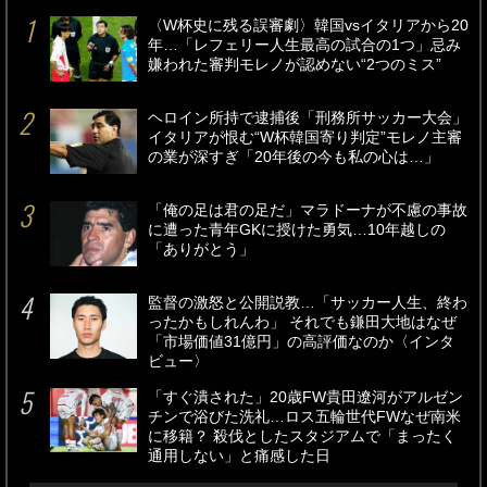
〈W杯史に残る誤審劇〉韓国vsイタリアから20
年…「レフェリー人生最高の試合の1つ」忌み
嫌われた審判モレノが認めない“2つのミス”
ヘロイン所持で逮捕後「刑務所サッカー大会」
イタリアが恨む“W杯韓国寄り判定”モレノ主審
の業が深すぎ「20年後の今も私の心は…」
「俺の足は君の足だ」マラドーナが不慮の事故
に遭った青年GKに授けた勇気…10年越しの
「ありがとう」
監督の激怒と公開説教…「サッカー人生、終わ
ったかもしれんわ」 それでも鎌田大地はなぜ
「市場価値31億円」の高評価なのか〈インタ
ビュー〉
「すぐ潰された」20歳FW貴田遼河がアルゼン
チンで浴びた洗礼…ロス五輪世代FWなぜ南米
に移籍？ 殺伐としたスタジアムで「まったく
通用しない」と痛感した日