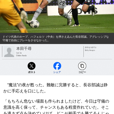
ドイツ代表のホープ、ハフェルツ（中央）を押さえ込んだ長谷部誠。アグレッシブな
守備で自由にプレーをさせなかった。
photograph by
本田千尋
Getty Images
text by
Chihiro Honda
ポスト
シェア
コピー
“魔法”の夜が甦った。難敵に完勝すると、長谷部誠は静
かに手応えを口にした。
「もちろん危ない場面も作られましたけど、今日は守備の
意識を高く保って、チャンスもある程度作れていた。そこ
を逃さず点を決めていけば、どこが相手でも勝てるんじゃ