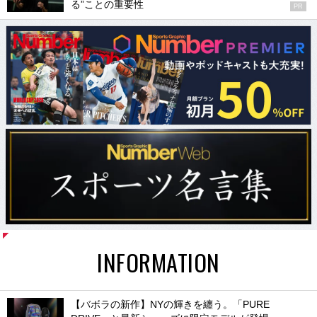
る”ことの重要性
PR
INFORMATION
【バボラの新作】NYの輝きを纏う。「PURE