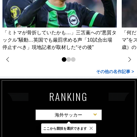
「ミトマが骨折していたかも…」三笘薫への“悪質タ
「何だ
ックル”騒動…英国でも厳罰求める声「10試合出場
マ”を
停止すべき」現地記者が取材した“その後”
歳）の
その他の名作記事 >
RANKING
海外サッカー
×
ここから競技を選択できます
最新
24時間
週間