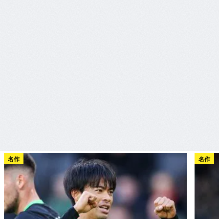
名作
名作