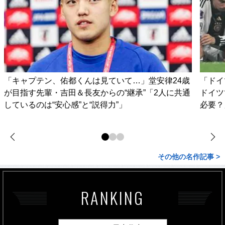
「キャプテン、佑都くんは見ていて…」堂安律24歳
「ドイ
が目指す先輩・吉田＆長友からの“継承”「2人に共通
ドイツ
しているのは“安心感”と“説得力”」
必要？
その他の名作記事 >
RANKING