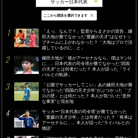
サッカー日本代表
×
ここから競技を選択できます
最新
24時間
週間
「えっ、なんで？」監督からまさかの宣告…鎌
田大地が勝てなかった“愛媛の天才”はなぜトッ
プチームに上がれなかった？「大地はプロで活
躍しているのに…と」
鎌田大地が「彼がアーセナルなら、僕はマンU
に…」日本代表の司令塔が勝てなかった“四国
の天才”とは何者だった？ 本人が語った「ライ
バルとの軌跡」
「公園でサッカーしてこい」あの鎌田大地が勝
てなかった“四国の天才少年”がぶつかった「プ
ロの壁」とは何だった？ 本人が気づいた“意外
な事実”と現在地
サッカー“日本代表の司令塔”が勝てなかった
「愛媛の天才少年」とは何者だった？「将来は
アーセナルに…」本人が語った“ライバルとの
物語”