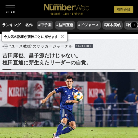
有料会員
毎日6時・11時・17時更新
ランキング
名作
#甲子園
#益田直也
#ドジャース
#高木美帆
#鈴木
〉
×
今人気の記事が競技ごとに探せます
サッカー
サッカー日本代表
“ユース教授”のサッカージャーナル
BACK NUMBER
吉田麻也、昌子源だけじゃない。
植田直通に芽生えたリーダーの自覚。