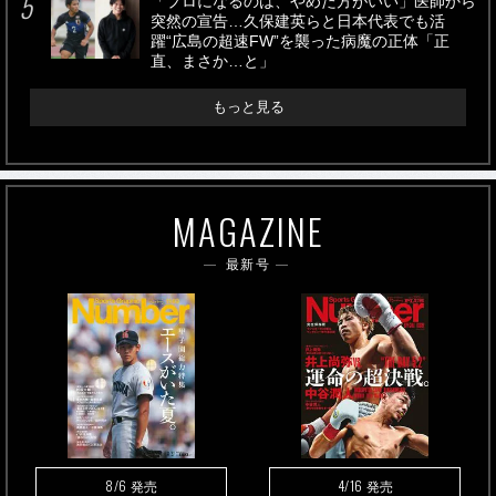
「プロになるのは、やめた方がいい」医師から
突然の宣告…久保建英らと日本代表でも活
躍“広島の超速FW”を襲った病魔の正体「正
直、まさか…と」
もっと見る
MAGAZINE
最新号
8/6
4/16
発売
発売