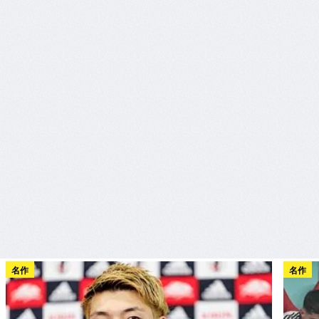
名作
名作