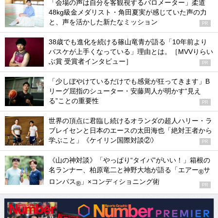
「会場の声は自分を客観視するバロメーター」柔道
48kg級金メダリスト・角田夏実が感じていた声の力
と、声を活かした新たなミッション
PR
38歳でも進化を続ける篠山竜青が語る「10年前より
バスケが上手くなっている」理由とは。［MVVりらい
ぶ賞 受賞者インタビュー］
PR
「少しぼやけているだけでも感覚が狂ってきます」B
リーグ屈指のシューター・安藤周人が明かす“見え
る”ことの重要性
PR
世界の頂点に君臨し続けるオランダの超人ハリー・ラ
ブレイセンと日本のエースの太田海也「絶対王者から
学ぶこと」《ケイリン国際対談②》
PR
《山の神対談》「やっぱり“タイパ”がいい！」箱根の
名ランナー、柏原竜二と神野大地が語る「エアー
サ
®
ロンパス
」×コンディショニング術
®
PR