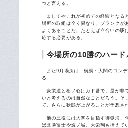
つと言える。
ましてやこれが初めての経験となると
場所の取組は全く異なり、ブランクが
よくあることだ。たとえば立合いの駆
応する必要がある。
今場所の10勝のハー
また9月場所は、横綱・大関のコンデ
る。
豪栄道と栃ノ心はカド番で、是が非で
いと考えるのは自然なことだろう。そ
て、さらに状態が上がることが予想さ
他の三役には大関を目指す御嶽海、伸
ば北勝富士や逸ノ城、大栄翔も控えて