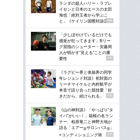
ランダの超人ハリー・ラブレ
イセンと日本のエースの太田
海也「絶対王者から学ぶこ
と」《ケイリン国際対談②》
PR
「少しぼやけているだけでも
感覚が狂ってきます」Bリー
グ屈指のシューター・安藤周
人が明かす“見える”ことの重
要性
PR
《ラグビー界と体操界の同学
年レジェンド対談》初対面の
リーチマイケルと内村航平が
本音で語り合った競技愛「好
きだから、続けられる」
PR
《山の神対談》「やっぱり“タ
イパ”がいい！」箱根の名ラン
ナー、柏原竜二と神野大地が
語る「エアー
サロンパス
」
®
®
×コンディショニング術
PR