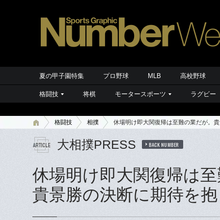
夏の甲子園特集
プロ野球
MLB
高校野球
格闘技
将棋
モータースポーツ
ラグビー
格闘技
相撲
休場明け即大関復帰は至難の業だが。貴
大相撲PRESS
BACK NUMBER
休場明け即大関復帰は至
貴景勝の決断に期待を抱