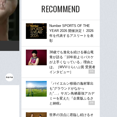
RECOMMEND
Number SPORTS OF THE
YEAR 2026 開催決定！ 2026
年を代表するアスリートを表
彰
38歳でも進化を続ける篠山竜
青が語る「10年前よりバスケ
が上手くなっている」理由と
は。［MVVりらいぶ賞 受賞者
インタビュー］
PR
「バイエルン移籍の逸材輩出
も“グラウンドがなかっ
た”…」サガン鳥栖最強アカデ
ミーを変えた『企業版ふるさ
と納税』
PR
世界の頂点に君臨し続けるオ