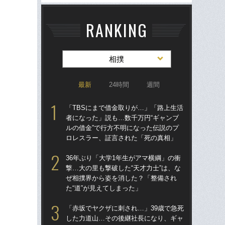
RANKING
相撲
最新
24時間
週間
「TBSにまで借金取りが…」「路上生活
「非
者になった」説も…数千万円“ギャンブ
か
ルの借金”で行方不明になった伝説のプ
た“
ロレスラー、証言された「死の真相」
「“
え
36年ぶり「大学1年生がアマ横綱」の衝
撃…大の里も撃破した“天才力士”は、な
「赤
ぜ相撲界から姿を消した？「整備され
し
た“道”が見えてしまった」
ンブ
る人
「赤坂でヤクザに刺され…」39歳で急死
日
した力道山…その後継社長になり、ギャ