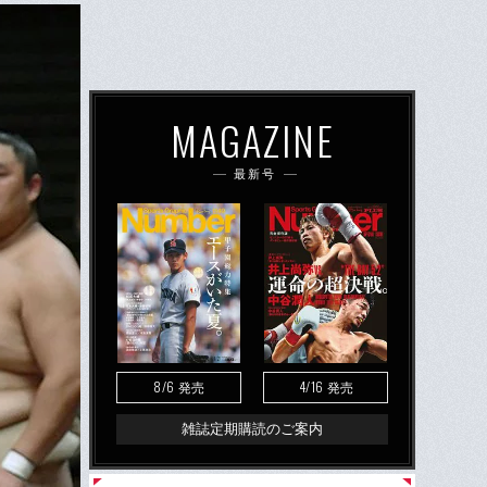
MAGAZINE
最新号
8/6
4/16
発売
発売
雑誌定期購読のご案内