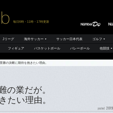
毎日6時・11時・17時更新
Jリーグ
海外サッカー
サッカー日本代表
ゴルフ
フィギュア
バスケットボール
バレーボール
他競技
景勝の決断に期待を抱きたい理由。
難の業だが。
きたい理由。
2019
posted