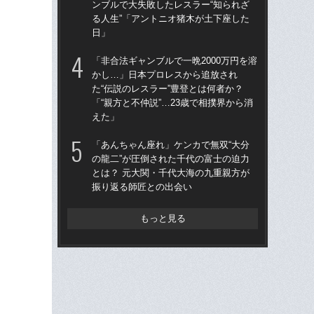
ンブルで大失敗したレスラー“知られざ
両横
る人生”「アントニオ猪木が土下座した
の横
日」
元
「非合法ギャンブルで一晩2000万円を溶
「あ
かし…」日本プロレスから追放され
の龍
た“伝説のレスラー”豊登とは何者か？
とは
「“親方と不仲説”…23歳で相撲界から消
振
えた」
「T
「あんちゃん座れ」ケンカで無双“大分
者に
の龍二”が圧倒された千代の富士の迫力
ルの
とは？ 元大関・千代大海の九重親方が
ロ
振り返る師匠との出会い
もっと見る