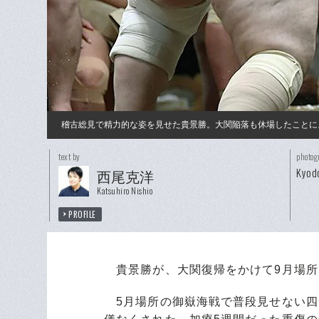
稽古総見で精力的な姿を見せた貴景勝。大関陥落も休場したことに
text by
photog
Kyod
西尾克洋
Katsuhiro Nishio
PROFILE
貴景勝が、大関復帰をかけて9月場所
5月場所の御嶽海戦で普段見せない四