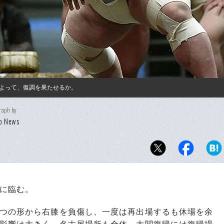
よって、復調を果たせるか。
raph by
o News
に臨む。
つの形から右膝を負傷し、一度は再出場するも休場を余