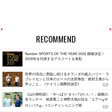
RECOMMEND
Number SPORTS OF THE YEAR 2026 開催決定！
2026年を代表するアスリートを表彰
世界の頂点に君臨し続けるオランダの超人ハリー・ラ
ブレイセンと日本のエースの太田海也「絶対王者から
学ぶこと」《ケイリン国際対談②》
PR
《山の神対談》「やっぱり“タイパ”がいい！」箱根の
名ランナー、柏原竜二と神野大地が語る「エアー
サ
®
ロンパス
」×コンディショニング術
®
PR