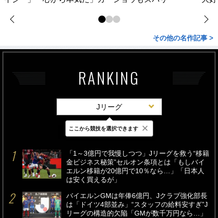
その他の名作記事 >
RANKING
Jリーグ
×
ここから競技を選択できます
最新
24時間
週間
「1～3億円で我慢しつつ」Jリーグを救う“移籍
金ビジネス秘策”セルオン条項とは「もしバイ
エルン移籍が20億円で10％なら…」「日本人
は安く買えるが」
バイエルンGMは年俸6億円、Jクラブ強化部長
は「ドイツ4部並み」“スタッフの給料安すぎ”J
リーグの構造的欠陥「GMが数千万円なら…」