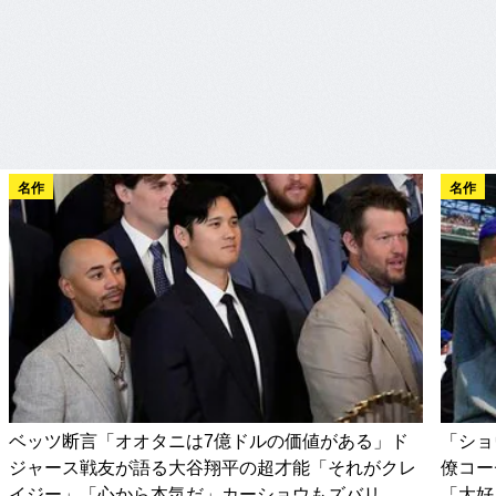
名作
名作
ベッツ断言「オオタニは7億ドルの価値がある」ド
「ショ
ジャース戦友が語る大谷翔平の超才能「それがクレ
僚コー
イジー」「心から本気だ」カーショウもズバリ
「大好