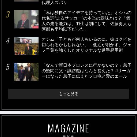
代理人ズバリ
「私は独自のアイデアを持っていた」オシムの
代名詞“走るサッカー”の本当の意味とは？「個
人の走る能力は、羽生は別にして、佐藤勇人も
阿部も平均以下だった」
オシム「子どもが何人もいるのに、彼はクビを
切られるかもしれない」…側近が明かす、ジェ
フ千葉を強くしたオリジナルな選手起用術
「なんで新日本プロレスに行かないの？」息子
の疑問に父・諏訪魔はなんと答えた？ Jリーガ
ーになった息子に伝えたプロ魂と愛のエール
もっと見る
MAGAZINE