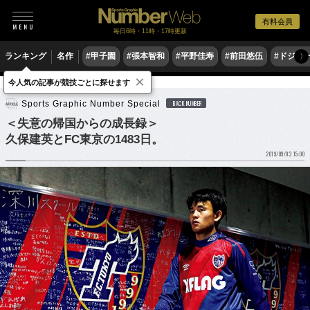
有料会員
毎日6時・11時・17時更新
ランキング
名作
#甲子園
#張本智和
#平野佳寿
#前田悠伍
#ドジャ
〉
×
今人気の記事が競技ごとに探せます
サッカー
Jリーグ
Sports Graphic Number Special
BACK NUMBER
＜失意の帰国からの成長録＞
久保建英とFC東京の1483日。
2019/09/03 15:00