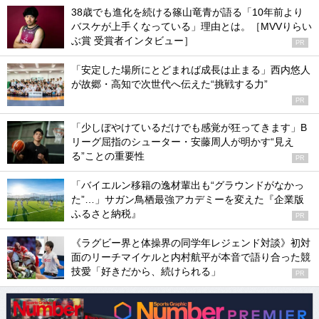
38歳でも進化を続ける篠山竜青が語る「10年前より
バスケが上手くなっている」理由とは。［MVVりらい
ぶ賞 受賞者インタビュー］
PR
「安定した場所にとどまれば成長は止まる」西内悠人
が故郷・高知で次世代へ伝えた“挑戦する力”
PR
「少しぼやけているだけでも感覚が狂ってきます」B
リーグ屈指のシューター・安藤周人が明かす“見え
る”ことの重要性
PR
「バイエルン移籍の逸材輩出も“グラウンドがなかっ
た”…」サガン鳥栖最強アカデミーを変えた『企業版
ふるさと納税』
PR
《ラグビー界と体操界の同学年レジェンド対談》初対
面のリーチマイケルと内村航平が本音で語り合った競
技愛「好きだから、続けられる」
PR