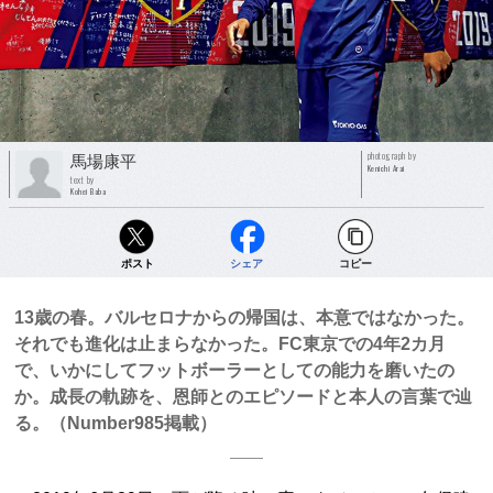
photograph by
馬場康平
Kenichi Arai
text by
Kohei Baba
ポスト
シェア
コピー
13歳の春。バルセロナからの帰国は、本意ではなかった。
それでも進化は止まらなかった。FC東京での4年2カ月
で、いかにしてフットボーラーとしての能力を磨いたの
か。成長の軌跡を、恩師とのエピソードと本人の言葉で辿
る。（Number985掲載）