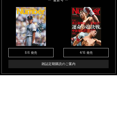
最新号
8/6
4/16
発売
発売
雑誌定期購読のご案内