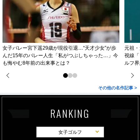
女子バレー宮下遥29歳が現役引退…“天才少女”が歩
元祖・
んだ15年のバレー人生「私がつぶしちゃった…」今
視線「
も悔やむ8年前の出来事とは？
ルフ界
その他の名作記事 >
RANKING
女子ゴルフ