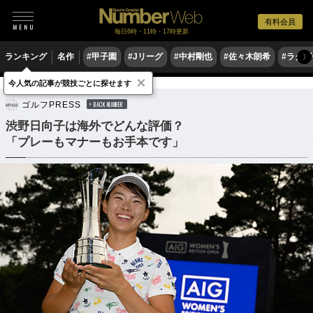
有料会員
毎日6時・11時・17時更新
ランキング
名作
#甲子園
#Jリーグ
#中村剛也
#佐々木朗希
#ラグ
〉
×
今人気の記事が競技ごとに探せます
ゴルフ
女子ゴルフ
ゴルフPRESS
BACK NUMBER
渋野日向子は海外でどんな評価？
「プレーもマナーもお手本です」