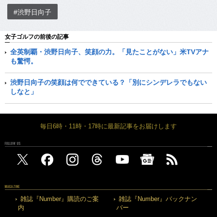
#渋野日向子
女子ゴルフの前後の記事
全英制覇・渋野日向子、笑顔の力。「見たことがない」米TVアナ
も驚愕。
渋野日向子の笑顔は何でできている？「別にシンデレラでもない
しなと」
毎日6時・11時・17時に最新記事をお届けします
FOLLOW US
MAGAZINE
雑誌『Number』購読のご案
雑誌『Number』バックナン
内
バー