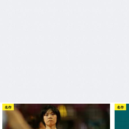
名作
名作