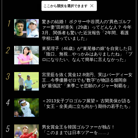
×
ここから競技を選択できます
最新
24時間
週間
驚きの結婚！ ボクサー中谷潤人の“異色ゴルフ
ァー妻”田村亜矢（29歳）ってどんな人？ 今年
3月、関係者も驚いた近況報告「2年間、看護
学校に通っていました」
東尾理子（46歳）が“東尾修の娘”を自覚した日
「陰口、無視…やっかみはありましたね」「プ
ロになりたい、なんて簡単に言えなかった」
宮里藍を抜く賞金12.8億円、実はバーディー女
王…今季優勝ゼロでも“数字”が物語る畑岡奈
紗“最強説”「来季こそ悲願のメジャー制覇を」
＜2013女子プロゴルフ展望＞ 古閑美保が語る
「女王・全美貞に立ち向かう期待の若手たち」
男女賞金王を韓国ゴルファーが独占！
「このままでは日本ツアーを……」