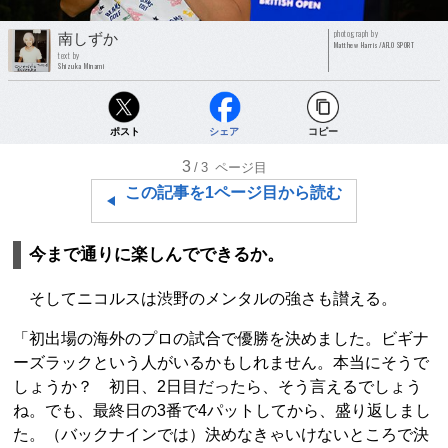
photograph by
南しずか
Matthew Harris/AFLO SPORT
text by
Shizuka Minami
ポスト
シェア
コピー
3
/3
ページ目
この記事を1ページ目から読む
今まで通りに楽しんでできるか。
そしてニコルスは渋野のメンタルの強さも讃える。
「初出場の海外のプロの試合で優勝を決めました。ビギナ
ーズラックという人がいるかもしれません。本当にそうで
しょうか？ 初日、2日目だったら、そう言えるでしょう
ね。でも、最終日の3番で4パットしてから、盛り返しまし
た。（バックナインでは）決めなきゃいけないところで決