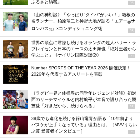
ふるさと納税』
PR
《山の神対談》「やっぱり“タイパ”がいい！」箱根の
名ランナー、柏原竜二と神野大地が語る「エアー
サ
®
ロンパス
」×コンディショニング術
®
PR
世界の頂点に君臨し続けるオランダの超人ハリー・ラ
ブレイセンと日本のエースの太田海也「絶対王者から
学ぶこと」《ケイリン国際対談②》
PR
Number SPORTS OF THE YEAR 2026 開催決定！
2026年を代表するアスリートを表彰
《ラグビー界と体操界の同学年レジェンド対談》初対
面のリーチマイケルと内村航平が本音で語り合った競
技愛「好きだから、続けられる」
PR
38歳でも進化を続ける篠山竜青が語る「10年前より
バスケが上手くなっている」理由とは。［MVVりらい
ぶ賞 受賞者インタビュー］
PR