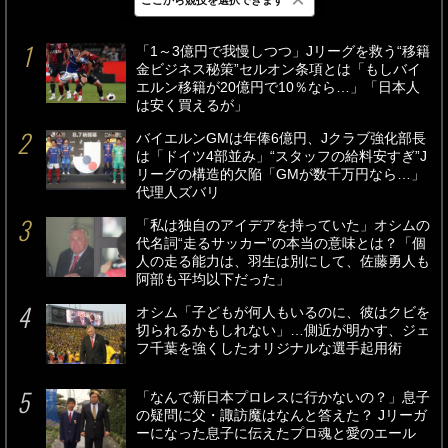
最新
24時間
週間
「1～3億円で我慢しつつ」Jリーグを救う“移籍
金ビジネス秘策”セルオン条項とは「もしバイ
エルン移籍が20億円で10％なら…」「日本人
は安く買えるが」
バイエルンGMは年俸6億円、Jクラブ強化部長
は「ドイツ4部並み」“スタッフの給料安すぎ”J
リーグの構造的欠陥「GMが数千万円なら…」
代理人ズバリ
「私は独自のアイデアを持っていた」オシムの
代名詞“走るサッカー”の本当の意味とは？「個
人の走る能力は、羽生は別にして、佐藤勇人も
阿部も平均以下だった」
オシム「子どもが何人もいるのに、彼はクビを
切られるかもしれない」…側近が明かす、ジェ
フ千葉を強くしたオリジナルな選手起用術
「なんで新日本プロレスに行かないの？」息子
の疑問に父・諏訪魔はなんと答えた？ Jリーガ
ーになった息子に伝えたプロ魂と愛のエール