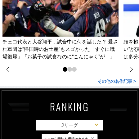
チェコ代表と大谷翔平…試合中に何を話した？ 愛さ
頭を抱
れ軍団は“帰国時のお土産”もスゴかった「すぐに職
い”が
場復帰」「お菓子の試食なのに“こんにゃく”が…」
は多分
その他の名作記事 >
RANKING
Jリーグ
×
ここから競技を選択できます