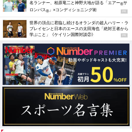
名ランナー、柏原竜二と神野大地が語る「エアー
サ
®
ロンパス
」×コンディショニング術
®
PR
世界の頂点に君臨し続けるオランダの超人ハリー・ラ
ブレイセンと日本のエースの太田海也「絶対王者から
学ぶこと」《ケイリン国際対談②》
PR