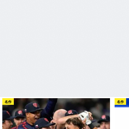
名作
名作