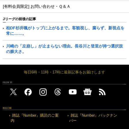
[有料会員限定] お問い合わせ・Ｑ＆Ａ
Jリーグの前後の記事
柏DF杉井颯がトップに上がるまで。客観視し、腐らず、新視点を
常に……。
川崎の「左崩し」が止まらない理由。長谷川と登里が持つ選択肢
の膨大さ。
毎日6時・11時・17時に最新記事をお届けします
FOLLOW US
MAGAZINE
雑誌『Number』購読のご案
雑誌『Number』バックナン
内
バー