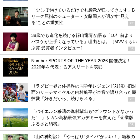
「少しぼやけているだけでも感覚が狂ってきます」B
リーグ屈指のシューター・安藤周人が明かす“見え
る”ことの重要性
PR
38歳でも進化を続ける篠山竜青が語る「10年前より
バスケが上手くなっている」理由とは。［MVVりらい
ぶ賞 受賞者インタビュー］
PR
Number SPORTS OF THE YEAR 2026 開催決定！
2026年を代表するアスリートを表彰
《ラグビー界と体操界の同学年レジェンド対談》初対
面のリーチマイケルと内村航平が本音で語り合った競
技愛「好きだから、続けられる」
PR
「バイエルン移籍の逸材輩出も“グラウンドがなかっ
た”…」サガン鳥栖最強アカデミーを変えた『企業版
ふるさと納税』
PR
《山の神対談》「やっぱり“タイパ”がいい！」箱根の