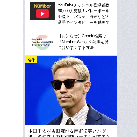
YouTubeチャンネル登録者数
60,000人突破！バレーボール
や陸上、バスケ、野球などの
選手のインタビューを動画で
【お知らせ】Google検索で
「Number Web」の記事を見
つけやすくする方法
名作
本田圭佑が吉田麻也＆南野拓実とハグ
後、名波浩＆中村俊輔コーチらが来ると