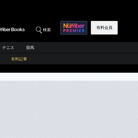
有料会員
検索
テニス
競馬
有料記事