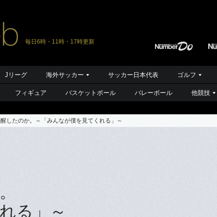
毎日6時・11時・17時更新
Jリーグ
海外サッカー
サッカー日本代表
ゴルフ
フィギュア
バスケットボール
バレーボール
他競技
覚醒したのか。～「みんなが僕を見てくれる」～
。
れる」～