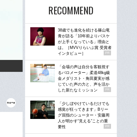
RECOMMEND
38歳でも進化を続ける篠山竜
青が語る「10年前よりバスケ
が上手くなっている」理由と
は。［MVVりらいぶ賞 受賞者
インタビュー］
PR
「会場の声は自分を客観視す
るバロメーター」柔道48kg級
金メダリスト・角田夏実が感
じていた声の力と、声を活か
した新たなミッション
PR
「少しぼやけているだけでも
感覚が狂ってきます」Bリー
グ屈指のシューター・安藤周
人が明かす“見える”ことの重
要性
PR