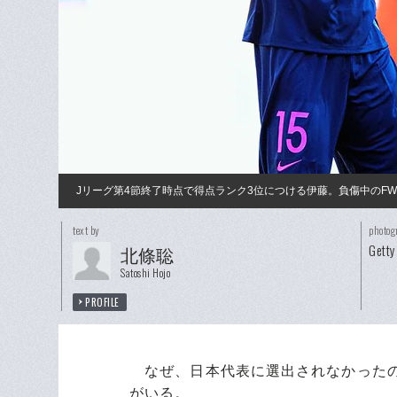
Jリーグ第4節終了時点で得点ランク3位につける伊藤。負傷中のF
text by
photog
Getty
北條聡
Satoshi Hojo
PROFILE
なぜ、日本代表に選出されなかったの
がいる。