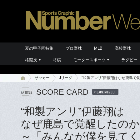
夏の甲子園特集
プロ野球
MLB
高校野球
格闘技
将棋
モータースポーツ
ラグビー
サッカー
Jリーグ
“和製アンリ”伊藤翔はなぜ鹿島で
SCORE CARD
BACK NUMBER
“和製アンリ”伊藤翔は
なぜ鹿島で覚醒したのか
～「みんなが僕を見てく