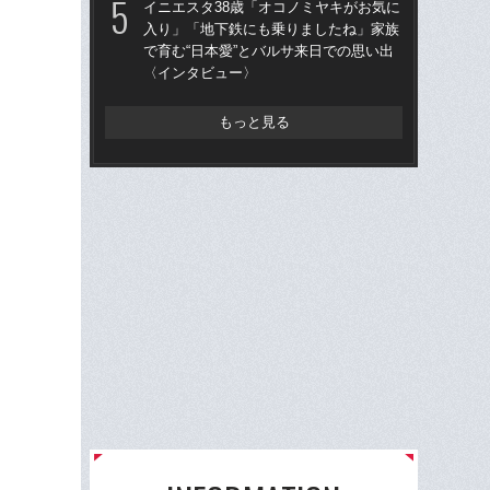
イニエスタ38歳「オコノミヤキがお気に
「昨
入り」「地下鉄にも乗りましたね」家族
まな
で育む“日本愛”とバルサ来日での思い出
決め
〈インタビュー〉
年
もっと見る