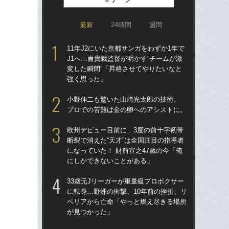
最新
24時間
週間
11年J2にいた京都サンガをわずか1年で
「
J1へ…曺貴裁監督が明かす“チームが激
トを
変した瞬間”「昇格させてやりたいなと
顔…
強く思った」
須の
小野伸二も驚いた山崎光太郎の技術。
シマ
プロでの苦難は金の卵へのアシストに。
切り
欧州デビュー目前に…3度の前十字靭帯
イニ
断裂で消えた“天才”は全国注目の指導者
入
になっていた！ 財前宣之47歳の今「俺
で育
にしかできないことがある」
〈
33歳元Jリーガーが重量級プロボクサー
「妊
に転身…野洲の衝撃、10年前の挫折、リ
愛の
ベリアから亡命「やっと燃え尽きる場所
さ
が見つかった」
早川