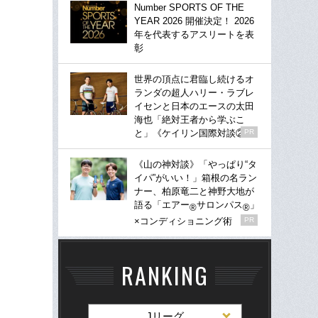
Number SPORTS OF THE
YEAR 2026 開催決定！ 2026
年を代表するアスリートを表
彰
世界の頂点に君臨し続けるオ
ランダの超人ハリー・ラブレ
イセンと日本のエースの太田
海也「絶対王者から学ぶこ
と」《ケイリン国際対談②》
PR
《山の神対談》「やっぱり“タ
イパ”がいい！」箱根の名ラン
ナー、柏原竜二と神野大地が
語る「エアー
サロンパス
」
®
®
×コンディショニング術
PR
RANKING
Jリーグ