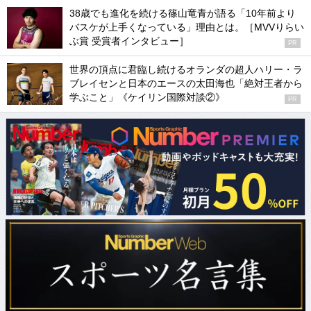
38歳でも進化を続ける篠山竜青が語る「10年前より
バスケが上手くなっている」理由とは。［MVVりらい
ぶ賞 受賞者インタビュー］
PR
世界の頂点に君臨し続けるオランダの超人ハリー・ラ
ブレイセンと日本のエースの太田海也「絶対王者から
学ぶこと」《ケイリン国際対談②》
PR