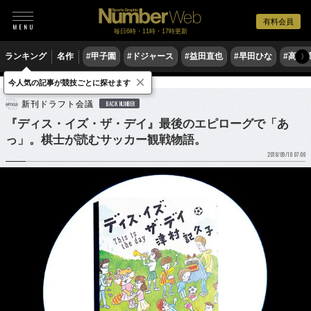
有料会員
毎日6時・11時・17時更新
ランキング
名作
#甲子園
#ドジャース
#益田直也
#早田ひな
#高木
〉
×
今人気の記事が競技ごとに探せます
サッカー
Jリーグ
新刊ドラフト会議
BACK NUMBER
『ディス・イズ・ザ・デイ』最後のエピローグで「あ
っ」。棋士が読むサッカー観戦物語。
2018/09/10 07:00