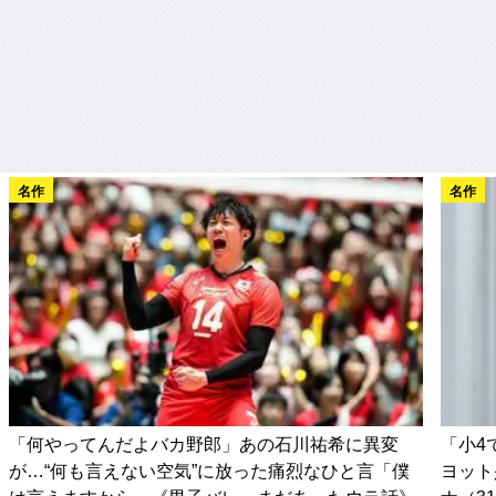
名作
名作
「何やってんだよバカ野郎」あの石川祐希に異変
「小4
が…“何も言えない空気”に放った痛烈なひと言「僕
ヨット