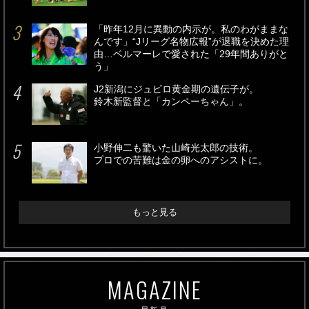
「昨年12月に異動の内示が。私のわがままな
んです」“Jリーグ名物広報”が退職を決めた理
由…ベルマーレで愛された「29年間ありがと
う」
J2新潟にジュビロ黄金期の遺伝子が。
鈴木新監督と「カンペーちゃん」。
小野伸二も驚いた山崎光太郎の技術。
プロでの苦難は金の卵へのアシストに。
もっと見る
MAGAZINE