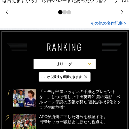
は言えますから」《男子バレーまだあったウラ話》
ナ（3
その他の名作記事 >
RANKING
Jリーグ
×
ここから競技を選択できます
最新
24時間
週間
「ヒデは部屋いっぱいの手紙とプレゼント
を…」じつは優しい中田英寿21歳の素顔…ベ
ルマーレ伝説の広報が見た“呂比須の帰化とク
ラブ存続危機”
AFCが済州に下した処分を検証する。
日韓サッカー騒動史に新たな視点を。