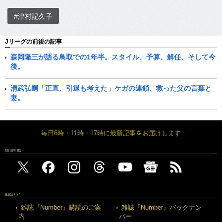
#津村記久子
Jリーグの前後の記事
森岡隆三が語る鳥取での1年半。スタイル、予算、解任、そして今
後。
清武弘嗣「正直、引退も考えた」ケガの連鎖、救った父の言葉と
妻。
毎日6時・11時・17時に最新記事をお届けします
FOLLOW US
MAGAZINE
雑誌『Number』購読のご案
雑誌『Number』バックナン
内
バー