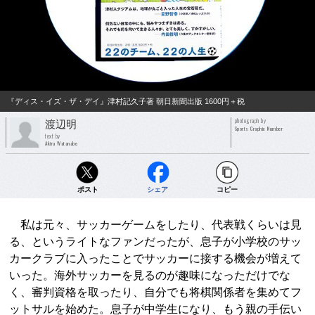
『ディス・イズ・ザ・デイ』津村記久子著 朝日新聞出版 1600円＋税
photograph by
渡辺明
Sports Graphic Number
text by
Akira Watanabe
ポスト
シェア
コピー
私は元々、サッカーゲームをしたり、代表戦くらいは見
る、というライトなファンだったが、息子が小学校のサッ
カークラブに入ったことでサッカーに接する機会が増えて
いった。海外サッカーを見るのが趣味になっただけでな
く、審判資格を取ったり、自分でも将棋関係者を集めてフ
ットサルを始めた。息子が中学生になり、もう親の手伝い