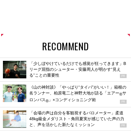
RECOMMEND
「少しぼやけているだけでも感覚が狂ってきます」B
リーグ屈指のシューター・安藤周人が明かす“見え
る”ことの重要性
PR
《山の神対談》「やっぱり“タイパ”がいい！」箱根の
名ランナー、柏原竜二と神野大地が語る「エアー
サ
®
ロンパス
」×コンディショニング術
®
PR
「会場の声は自分を客観視するバロメーター」柔道
48kg級金メダリスト・角田夏実が感じていた声の力
と、声を活かした新たなミッション
PR