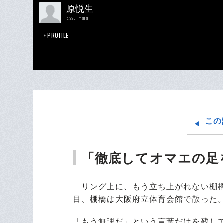
原悦生
Essei Hara
PROFILE
この
「徹底してオマエの足
リング上に、もう立ち上がれない棚橋
目、棚橋は大阪府立体育会館で散った
「もう無理だ」という言葉だけを残し