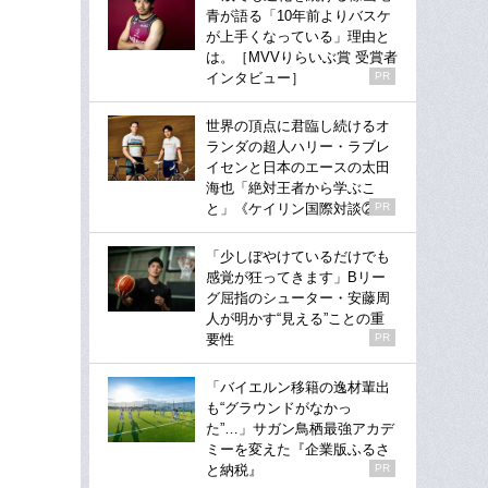
青が語る「10年前よりバスケ
が上手くなっている」理由と
は。［MVVりらいぶ賞 受賞者
インタビュー］
PR
世界の頂点に君臨し続けるオ
ランダの超人ハリー・ラブレ
イセンと日本のエースの太田
海也「絶対王者から学ぶこ
と」《ケイリン国際対談②》
PR
「少しぼやけているだけでも
感覚が狂ってきます」Bリー
グ屈指のシューター・安藤周
人が明かす“見える”ことの重
要性
PR
「バイエルン移籍の逸材輩出
も“グラウンドがなかっ
た”…」サガン鳥栖最強アカデ
ミーを変えた『企業版ふるさ
と納税』
PR