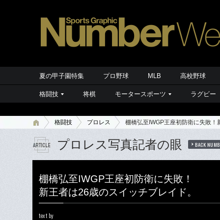
夏の甲子園特集
プロ野球
MLB
高校野球
格闘技
将棋
モータースポーツ
ラグビー
格闘技
プロレス
棚橋弘至IWGP王座初防衛に失敗！
プロレス写真記者の眼
BACK NUMB
棚橋弘至IWGP王座初防衛に失敗！
新王者は26歳のスイッチブレイド。
text by