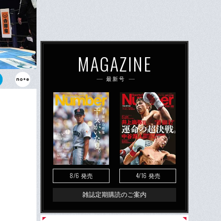
MAGAZINE
最新号
ギリスのイン
したニュージ
8/6
4/16
発売
発売
雑誌定期購読のご案内