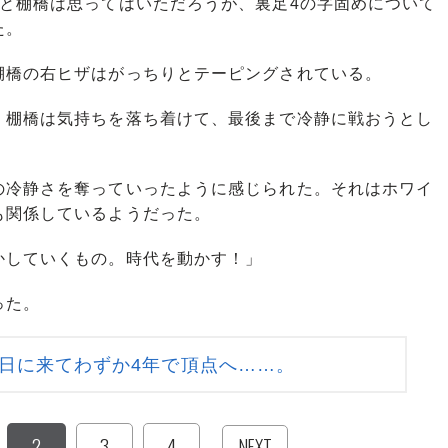
」と棚橋は思ってはいただろうが、裏足4の字固めについて
た。
橋の右ヒザはがっちりとテーピングされている。
棚橋は気持ちを落ち着けて、最後まで冷静に戦おうとし
冷静さを奪っていったように感じられた。それはホワイ
も関係しているようだった。
かしていくもの。時代を動かす！」
った。
日に来てわずか4年で頂点へ……。
2
3
4
NEXT