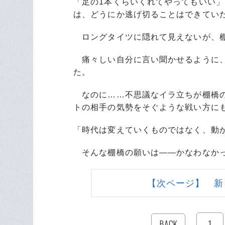
「足の1本くらいくれてやってもいい
は、どうにか逃げ切ることはできてい
ロングタイツに隠れて見えないが、棚
痛々しい自分に言い聞かせるように、
た。
なのに……不思議なイラ立ちが棚橋の
トの相手の気勢をそぐような戦い方に
「時代は変えていくものではなく、動
そんな棚橋の願いは――かなわなか
【次ページ】 新
1
BACK