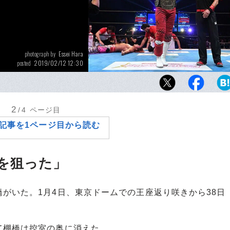
Essei Hara
photograph by
2019/02/12 12:30
posted
2013年にプロレスラーとしてデビュー後、イ
ディー団体で活躍。2015年1月に新日に入団
ーランド生まれのジェイ・ホワイト。
2
/4
ページ目
記事を1ページ目から読む
を狙った」
がいた。1月4日、東京ドームでの王座返り咲きから38日
。
て棚橋は控室の奥に消えた。