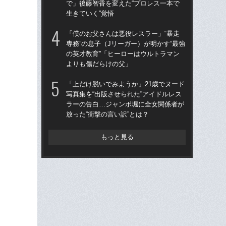
で」後藤智香を変えた“プロレス一本で
ア
生きていく”覚悟
撮影
「僕のお父さんは悪役レスラー」“暴走
「上
専務”の息子（Jリーガー）が明かす“最強
写真
の英才教育”「ヒーローはウルトラマン
ラ
よりも傷だらけの父」
放っ
「上だけ脱いでみようか」21歳でヌード
「ク
写真集を“出版させられた”アイドルレス
女の
ラーの告白…ジャンボ堀に全女関係者が
は何
放った“衝撃の言い訳”とは？
大
もっと見る