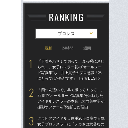
RANKING
プロレス
最新
24時間
週間
「下着をハサミで切って、真っ裸にさせ
グラ
られ…」女子レスラー初の“オールヌー
女
ド写真集”も、井上貴子のプロ意識「私
で」
にとっては“作品”です」《全女BEST》
生き
「四つん這いで、早く撮って！って…」
「
28歳で“オールヌード写真集”を出版した
られ
アイドルレスラーの本音…大向美智子が
ド写
撮影オファーを“快諾”した理由
にと
グラビアアイドル→体重26キロ増で人気
「
女子プロレスラーに「デカさは武器なの
28