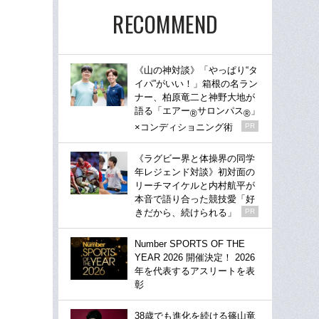
RECOMMEND
《山の神対談》「やっぱり“タ
イパ”がいい！」箱根の名ラン
ナー、柏原竜二と神野大地が
語る「エアー
サロンパス
」
®
®
×コンディショニング術
PR
《ラグビー界と体操界の同学
年レジェンド対談》初対面の
リーチマイケルと内村航平が
本音で語り合った競技愛「好
きだから、続けられる」
PR
Number SPORTS OF THE
YEAR 2026 開催決定！ 2026
年を代表するアスリートを表
彰
38歳でも進化を続ける篠山竜