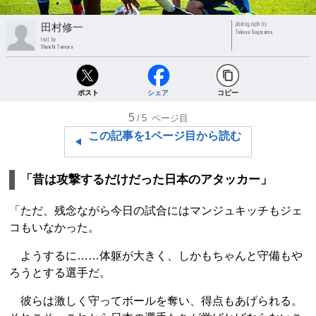
photograph by
田村修一
Takuya Sugiyama
text by
Shuichi Tamura
ポスト
シェア
コピー
5
/5
ページ目
この記事を1ページ目から読む
「昔は攻撃するだけだった日本のアタッカー」
「ただ、残念ながら今日の試合にはマンジュキッチもジェ
コもいなかった。
ようするに……体躯が大きく、しかもちゃんと守備もや
ろうとする選手だ。
彼らは激しく守ってボールを奪い、得点もあげられる。