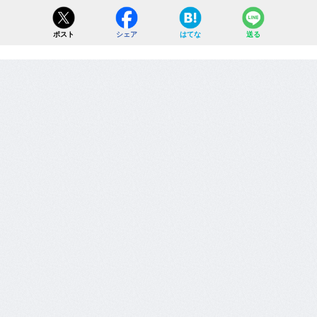
ポスト
シェア
はてな
送る