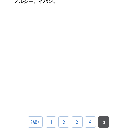
――メルシー、イバン。
1
2
3
4
5
BACK