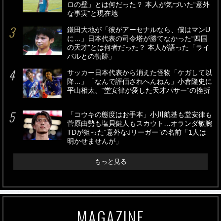
ロの壁」とは何だった？ 本人が気づいた“意外
な事実”と現在地
鎌田大地が「彼がアーセナルなら、僕はマンU
に…」日本代表の司令塔が勝てなかった“四国
の天才”とは何者だった？ 本人が語った「ライ
バルとの軌跡」
サッカー日本代表から消えた怪物「ケガして以
降…」「なんで評価されへんねん」小倉隆史に
平山相太、“堂安律が愛した天才パサー”の挫折
「コウキの態度はお手本」小川航基も堂安律も
菅原由勢も塩貝健人もスカウト…オランダ敏腕
TDが狙った“意外なJリーガー”の名前「1人は
明かせませんが」
もっと見る
MAGAZINE