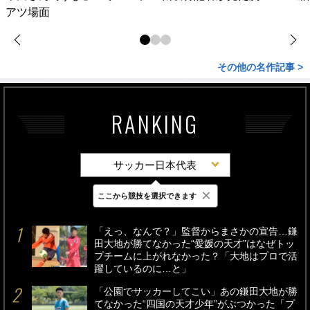
アツ場面
その他の名作記事 >
RANKING
サッカー日本代表
×
ここから競技を選択できます
最新
24時間
週間
「えっ、なんで？」監督からまさかの宣告…鎌
田大地が勝てなかった“愛媛の天才”はなぜトッ
プチームに上がれなかった？「大地はプロで活
躍しているのに…と」
「公園でサッカーしてこい」あの鎌田大地が勝
てなかった“四国の天才少年”がぶつかった「プ