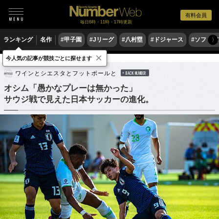
有料会員
毎日6時・11時・17時更新
ランキング
名作
#甲子園
#Jリーグ
#八村塁
#ドジャース
#ソフトバ
〉
×
今人気の記事が競技ごとに探せます
サッカー
サッカー日本代表
ワインとシエスタとフットボールと
BACK NUMBER
オシム「愚かなプレーは無かった」
サウジ戦で見えた日本サッカーの進化。