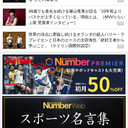
PR
38歳でも進化を続ける篠山竜青が語る「10年前より
バスケが上手くなっている」理由とは。［MVVりらい
ぶ賞 受賞者インタビュー］
PR
世界の頂点に君臨し続けるオランダの超人ハリー・ラ
ブレイセンと日本のエースの太田海也「絶対王者から
学ぶこと」《ケイリン国際対談②》
PR