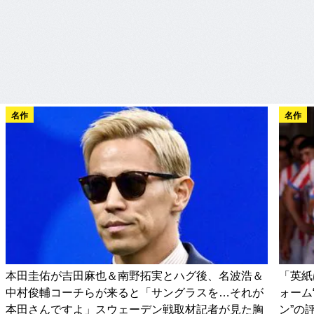
名作
名作
本田圭佑が吉田麻也＆南野拓実とハグ後、名波浩＆
「英紙
中村俊輔コーチらが来ると「サングラスを…それが
ォーム
本田さんですよ」スウェーデン戦取材記者が見た胸
ン”の