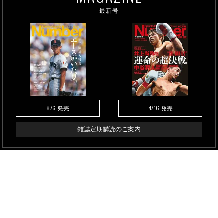
最新号
8/6
4/16
発売
発売
雑誌定期購読のご案内