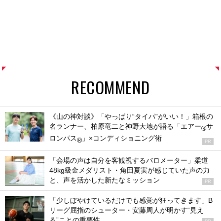
RECOMMEND
《山の神対談》「やっぱり“タイパ”がいい！」箱根の
名ランナー、柏原竜二と神野大地が語る「エアー
サ
®
ロンパス
」×コンディショニング術
®
PR
「会場の声は自分を客観視するバロメーター」柔道
48kg級金メダリスト・角田夏実が感じていた声の力
と、声を活かした新たなミッション
PR
「少しぼやけているだけでも感覚が狂ってきます」B
リーグ屈指のシューター・安藤周人が明かす“見え
る”ことの重要性