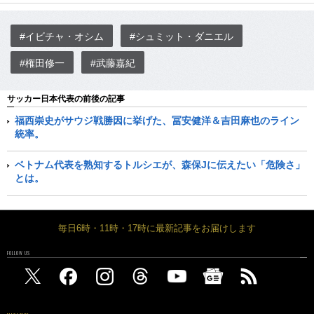
#イビチャ・オシム
#シュミット・ダニエル
#権田修一
#武藤嘉紀
サッカー日本代表の前後の記事
福西崇史がサウジ戦勝因に挙げた、冨安健洋＆吉田麻也のライン
統率。
ベトナム代表を熟知するトルシエが、森保Jに伝えたい「危険さ」
とは。
毎日6時・11時・17時に最新記事をお届けします
FOLLOW US