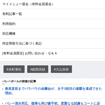
マイメニュー退会（有料会員退会）
有料記事一覧
利用規約
対応機種
特定商取引法に基づく表記
[有料会員限定] お問い合わせ・Ｑ＆Ａ
#水町泰杜
#鎮西高校
#大山加奈
バレーボールの前後の記事
春高直前までバラバラの金蘭会が、女子3校目の連覇を達成できた
理由。
バレー清水邦広、復帰も再び膝手術。度重なる試練もコートに必