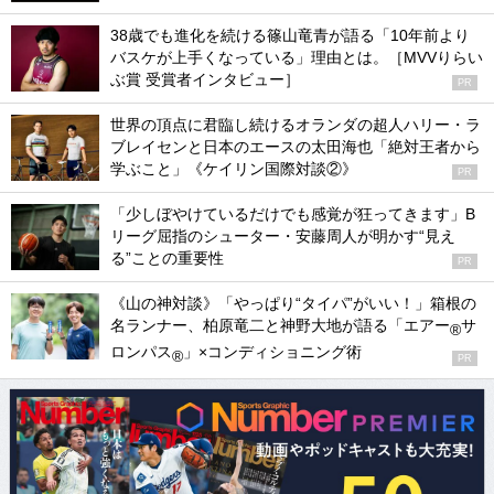
38歳でも進化を続ける篠山竜青が語る「10年前より
バスケが上手くなっている」理由とは。［MVVりらい
ぶ賞 受賞者インタビュー］
PR
世界の頂点に君臨し続けるオランダの超人ハリー・ラ
ブレイセンと日本のエースの太田海也「絶対王者から
学ぶこと」《ケイリン国際対談②》
PR
「少しぼやけているだけでも感覚が狂ってきます」B
リーグ屈指のシューター・安藤周人が明かす“見え
る”ことの重要性
PR
《山の神対談》「やっぱり“タイパ”がいい！」箱根の
名ランナー、柏原竜二と神野大地が語る「エアー
サ
®
ロンパス
」×コンディショニング術
®
PR