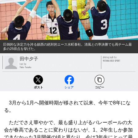
圧倒的な決定力を誇る鎮西の絶対的エース水町泰杜。清風との準決勝でも両チーム最
多の25得点を挙げた。
photograph by
田中夕子
YUTAKA/AFLO SPORT
text by
Yuko Tanaka
ポスト
シェア
コピー
3月から1月へ開催時期が移されて以来、今年で8年にな
る。
ただでさえ華やかで、最も盛り上がるバレーボールの大
会が春高であることに変わりはないが、1、2年生しか参加
できなかった3月開催の頃と異なり、今は3年生にとって最