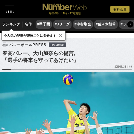
有料会員
毎日6時・11時・17時更新
ランキング
名作
#甲子園
#Jリーグ
#中村剛也
#佐々木朗希
#ラグ
〉
×
今人気の記事が競技ごとに探せます
バレーボール
バレーボールPRESS
BACK NUMBER
春高バレー、大山加奈らの提言。
「選手の将来を守ってあげたい」
2019/01/23 11:00