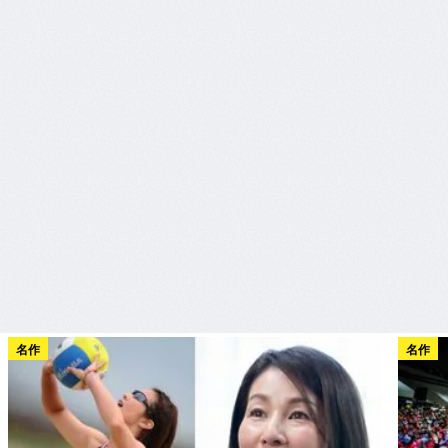
名作
名作