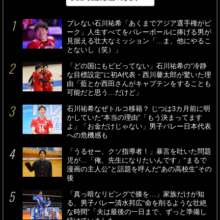
最新
24時間
週間
ブレない石川祐希「あくまでアジア選手権がピ
ーク」人生すべてをバレーボールに捧げる男が
見据える壮大なミッション「…ま、他にやるこ
とないし（笑）」
「どの国にもビビってない」石川祐希の“冷静
な目標設定”に初A代表・西川馨太郎が驚いた理
由「藍とか西田さんがキャプテンをすることも
可能だと思う…だけど」
石川祐希なぜトルコ移籍？ じつは3カ月前に明
かしていた“本当の理由”「もう決まってます
よ」「お金だけじゃない」男子バレー日本代表
への危機感も
「うるせー、クソ指導者！」暴言を吐いた問題
児が…「俺、先生になりたいんです」“まるで
漫画の主人公”と話題を呼んだ“あの高校生”その
後
「真っ暗なリビングで膝を…」家族だけが知
る、男子バレー清水邦広“命を削るような壮絶
な時間”「夫は最後の一日まで、ずっと準備し