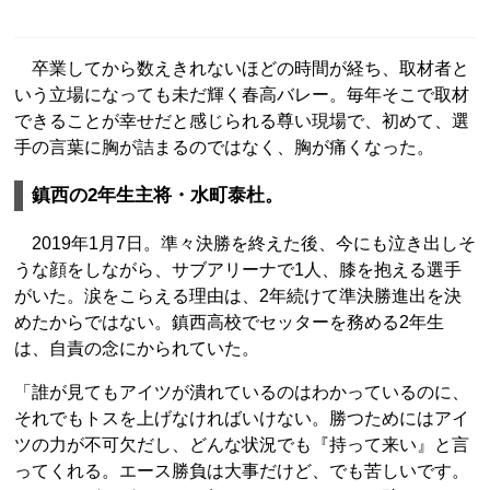
卒業してから数えきれないほどの時間が経ち、取材者と
いう立場になっても未だ輝く春高バレー。毎年そこで取材
できることが幸せだと感じられる尊い現場で、初めて、選
手の言葉に胸が詰まるのではなく、胸が痛くなった。
鎮西の2年生主将・水町泰杜。
2019年1月7日。準々決勝を終えた後、今にも泣き出しそ
うな顔をしながら、サブアリーナで1人、膝を抱える選手
がいた。涙をこらえる理由は、2年続けて準決勝進出を決
めたからではない。鎮西高校でセッターを務める2年生
は、自責の念にかられていた。
「誰が見てもアイツが潰れているのはわかっているのに、
それでもトスを上げなければいけない。勝つためにはアイ
ツの力が不可欠だし、どんな状況でも『持って来い』と言
ってくれる。エース勝負は大事だけど、でも苦しいです。