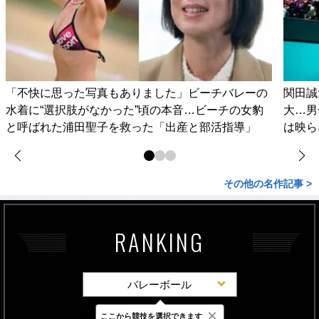
「不快に思った写真もありました」ビーチバレーの
関田誠
水着に“選択肢がなかった”頃の本音…ビーチの女豹
大…男
と呼ばれた浦田聖子を救った「出産と部活指導」
は映ら
その他の名作記事 >
RANKING
バレーボール
×
ここから競技を選択できます