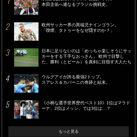
本田圭佑へ連なるブラジル挑戦史。
欧州サッカー界の異端児ナインゴラン。
「喫煙、タトゥーをなぜ隠すのか？」
日本に足りないのは「めっちゃ楽しそうにサッ
カーをする下手なおっさん」 欧州で目撃し
た、勝利（とビール）を真剣に目指す大人たち
ウルグアイが誇る最強2トップ。
スアレス＆カバーニの奇跡と結末。
《小柄な選手世界歴代ベスト10》1位はマラド
ーナ、2位はメッシ、では3位は…？
もっと見る