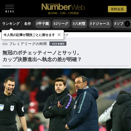
有料会員
毎日6時・11時・17時更新
ランキング
名作
#甲子園
#Jリーグ
#八村塁
#ドジャース
#ソフトバ
〉
×
今人気の記事が競技ごとに探せます
サッカー
海外サッカー
プレミアリーグ
プレミアリーグの時間
BACK NUMBER
無冠のポチェッティーノとサッリ。
カップ決勝進出へ執念の差が明確？