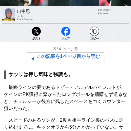
photograph by
山中忍
Getty Images
text by
Shinobu Yamanaka
ポスト
シェア
コピー
3
/4
ページ目
この記事を1ページ目から読む
サッリは押し気味と強調も。
最終ラインの要であるトビー・アルデルバイレルトが、
ケインのPK獲得に繋がったロングボールを躊躇せず送るな
ど、チェルシーが後方に残したスペースをつくカウンター
狙いだった。
スピードのあるソンが、2度も相手ライン裏のパスに走
り込むまでに、キックオフから5分とかかっていない。サ