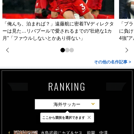
「俺んち、泊まれば？」遠藤航に密着TVディレクタ
「ブラ
ーは見た…リバプールで愛されるまでの“壮絶な1カ
に負け
月”「ファウルしないとかあり得ない」
4強”
その他の名作記事 >
RANKING
海外サッカー
×
ここから競技を選択できます
最新
24時間
週間
水島武蔵にカズ＆ヤス、前園、中澤。