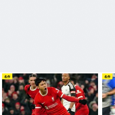
名作
名作