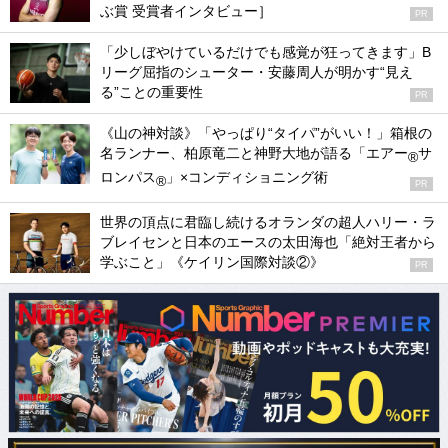
ぶ賞 受賞者インタビュー］
PR
「少しぼやけているだけでも感覚が狂ってきます」B
リーグ屈指のシューター・安藤周人が明かす“見え
る”ことの重要性
PR
《山の神対談》「やっぱり“タイパ”がいい！」箱根の
名ランナー、柏原竜二と神野大地が語る「エアー
サ
®
ロンパス
」×コンディショニング術
®
PR
世界の頂点に君臨し続けるオランダの超人ハリー・ラ
ブレイセンと日本のエースの太田海也「絶対王者から
学ぶこと」《ケイリン国際対談②》
PR