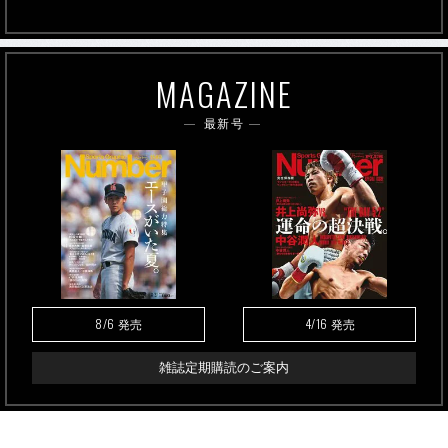
MAGAZINE
最新号
8/6
4/16
発売
発売
雑誌定期購読のご案内