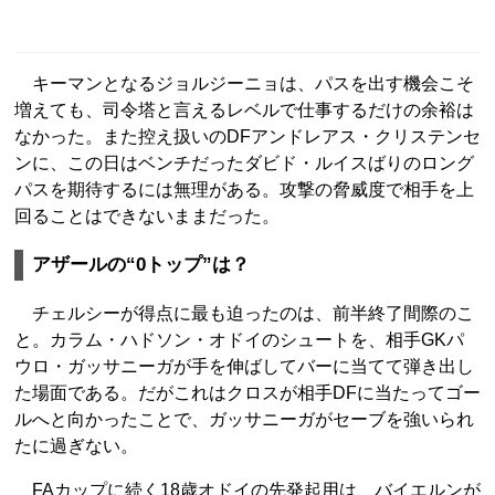
キーマンとなるジョルジーニョは、パスを出す機会こそ
増えても、司令塔と言えるレベルで仕事するだけの余裕は
なかった。また控え扱いのDFアンドレアス・クリステンセ
ンに、この日はベンチだったダビド・ルイスばりのロング
パスを期待するには無理がある。攻撃の脅威度で相手を上
回ることはできないままだった。
アザールの“0トップ”は？
チェルシーが得点に最も迫ったのは、前半終了間際のこ
と。カラム・ハドソン・オドイのシュートを、相手GKパ
ウロ・ガッサニーガが手を伸ばしてバーに当てて弾き出し
た場面である。だがこれはクロスが相手DFに当たってゴー
ルへと向かったことで、ガッサニーガがセーブを強いられ
たに過ぎない。
FAカップに続く18歳オドイの先発起用は、バイエルンが