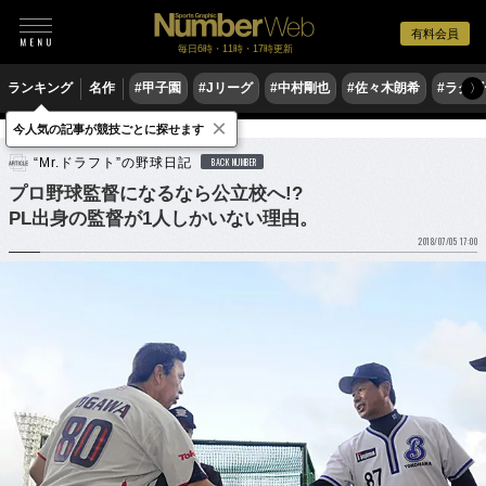
有料会員
毎日6時・11時・17時更新
ランキング
名作
#甲子園
#Jリーグ
#中村剛也
#佐々木朗希
#ラグ
〉
×
今人気の記事が競技ごとに探せます
野球
高校野球
ドラフト会議
“Mr.ドラフト”の野球日記
BACK NUMBER
プロ野球監督になるなら公立校へ!?
PL出身の監督が1人しかいない理由。
2018/07/05 17:00