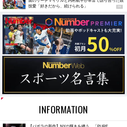
面のリーチマイケルと内村航平が本音で語り合った競
技愛「好きだから、続けられる」
PR
INFORMATION
【バボラの新作】NYの輝きを纏う。「PURE