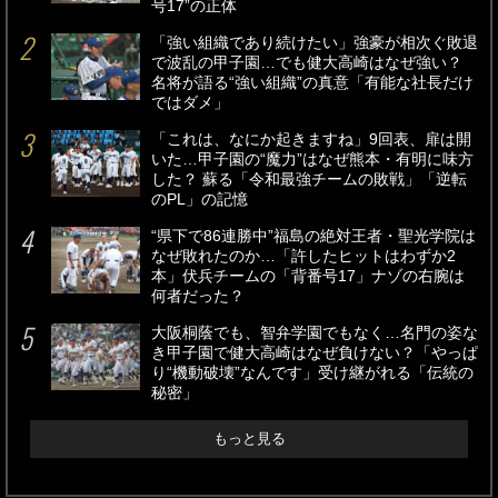
号17”の正体
「強い組織であり続けたい」強豪が相次ぐ敗退
で波乱の甲子園…でも健大高崎はなぜ強い？
名将が語る“強い組織”の真意「有能な社長だけ
ではダメ」
「これは、なにか起きますね」9回表、扉は開
いた…甲子園の“魔力”はなぜ熊本・有明に味方
した？ 蘇る「令和最強チームの敗戦」「逆転
のPL」の記憶
“県下で86連勝中”福島の絶対王者・聖光学院は
なぜ敗れたのか…「許したヒットはわずか2
本」伏兵チームの「背番号17」ナゾの右腕は
何者だった？
大阪桐蔭でも、智弁学園でもなく…名門の姿な
き甲子園で健大高崎はなぜ負けない？「やっぱ
り“機動破壊”なんです」受け継がれる「伝統の
秘密」
もっと見る