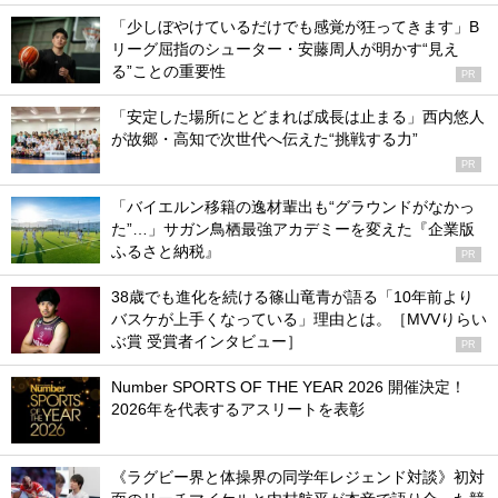
「少しぼやけているだけでも感覚が狂ってきます」B
リーグ屈指のシューター・安藤周人が明かす“見え
る”ことの重要性
PR
「安定した場所にとどまれば成長は止まる」西内悠人
が故郷・高知で次世代へ伝えた“挑戦する力”
PR
「バイエルン移籍の逸材輩出も“グラウンドがなかっ
た”…」サガン鳥栖最強アカデミーを変えた『企業版
ふるさと納税』
PR
38歳でも進化を続ける篠山竜青が語る「10年前より
バスケが上手くなっている」理由とは。［MVVりらい
ぶ賞 受賞者インタビュー］
PR
Number SPORTS OF THE YEAR 2026 開催決定！
2026年を代表するアスリートを表彰
《ラグビー界と体操界の同学年レジェンド対談》初対