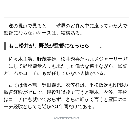
逆の視点で見ると……球界のど真ん中に座っていた人で
監督にならないケースは、結構ある。
もし松井が、野茂が監督になったら……。
佐々木主浩、野茂英雄、松井秀喜たち元メジャーリーガ
ーにして野球殿堂入りも果たした偉大な選手ながら、監督
どころかコーチにも就任していない人物がいる。
古くは張本勲、豊田泰光、衣笠祥雄、平松政次もNPBの
監督経験がゼロで、現役引退後で言うと張本、衣笠、平松
はコーチにも就いておらず、さらに細かく言うと豊田のコ
ーチ経験としても近鉄の1年間だけである。
ADVERTISEMENT