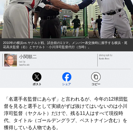
2010年の横浜vs.ヤクルト戦、試合前の1コマ。メンバー表交換時に握手する横浜・尾
花高夫監督（右）とヤクルト・小川淳司監督代行（当時）。
photograph by
小関順二
Kyodo News
text by
Junji Koseki
ポスト
シェア
コピー
「名選手名監督にあらず」と言われるが、今年の12球団監
督を見ると選手として実績がずば抜けてはいないのは小川
淳司監督（ヤクルト）だけで、残る11人はすべて現役時
代、タイトル（ゴールデングラブ、ベストナイン含む）を
獲得している人物である。