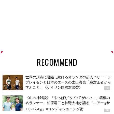
RECOMMEND
世界の頂点に君臨し続けるオランダの超人ハリー・ラ
ブレイセンと日本のエースの太田海也「絶対王者から
学ぶこと」《ケイリン国際対談②》
PR
《山の神対談》「やっぱり“タイパ”がいい！」箱根の
名ランナー、柏原竜二と神野大地が語る「エアー
サ
®
ロンパス
」×コンディショニング術
®
PR