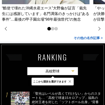
“酷使で壊れた沖縄水産エース”大野倫が証言「栽先
「やっ
生には感謝しています」名門凋落のきっかけは“ある
が決勝
事件”…最後の甲子園出場“98年最強世代”の無念
が目撃
その他の名作記事 >
RANKING
高校野球
×
ここから競技を選択できます
最新
24時間
週間
「聖光はレベルが高くて行けない」からのスタ
ートも…「高校で球速15キロアップ」福島の
絶対王者を封じた「ソフトボール出身」“背番