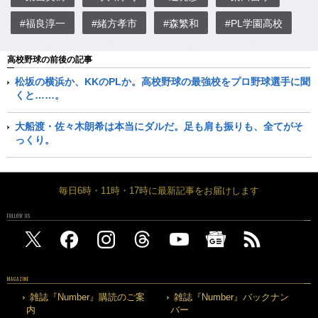
#福良淳一
#緒方孝市
#森繁和
#PL学園高校
高校野球の前後の記事
松坂の横浜か、KKのPLか。高校野球の最強校をプロ野球選手に聞
くと……。
大船渡・佐々木朗希は本当にダルだ。足も肩も振りも、全てがそ
っくり。
毎日6時・11時・17時に最新記事をお届けします
FOLLOW US
MAGAZINE
雑誌『Number』購読のご案
雑誌『Number』バックナン
内
バー