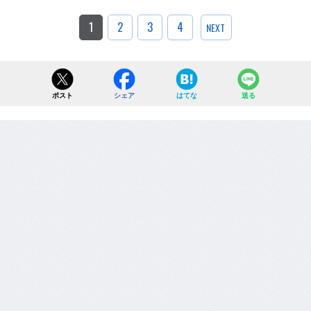
1
2
3
4
NEXT
ポスト
シェア
はてな
送る