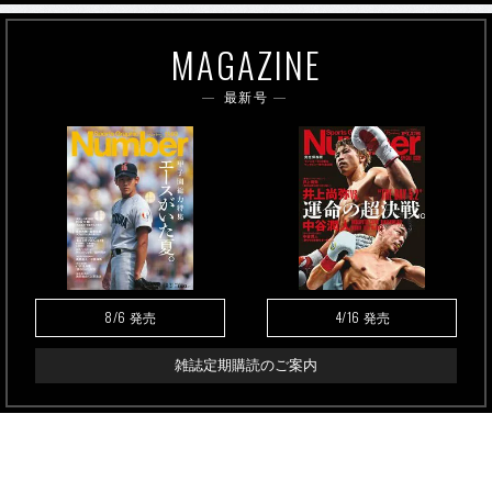
MAGAZINE
最新号
8/6
4/16
発売
発売
雑誌定期購読のご案内