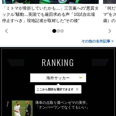
「ミトマが骨折していたかも…」三笘薫への“悪質タ
「何だ
ックル”騒動…英国でも厳罰求める声「10試合出場
マ”を
停止すべき」現地記者が取材した“その後”
歳）の
その他の名作記事 >
RANKING
海外サッカー
×
ここから競技を選択できます
最新
24時間
週間
薄幸の点取り屋ベンゼマの美学。
「ナンバーワンでなくてもいい」