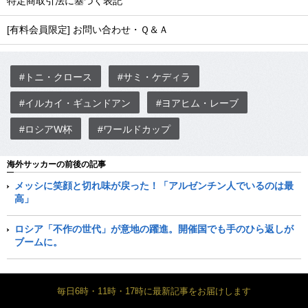
特定商取引法に基づく表記
[有料会員限定] お問い合わせ・Ｑ＆Ａ
#トニ・クロース
#サミ・ケディラ
#イルカイ・ギュンドアン
#ヨアヒム・レーブ
#ロシアW杯
#ワールドカップ
海外サッカーの前後の記事
メッシに笑顔と切れ味が戻った！「アルゼンチン人でいるのは最
高」
ロシア「不作の世代」が意地の躍進。開催国でも手のひら返しが
ブームに。
毎日6時・11時・17時に最新記事をお届けします