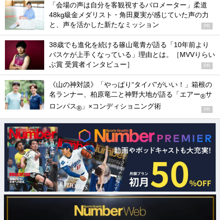
「会場の声は自分を客観視するバロメーター」柔道
48kg級金メダリスト・角田夏実が感じていた声の力
と、声を活かした新たなミッション
PR
38歳でも進化を続ける篠山竜青が語る「10年前より
バスケが上手くなっている」理由とは。［MVVりらい
ぶ賞 受賞者インタビュー］
PR
《山の神対談》「やっぱり“タイパ”がいい！」箱根の
名ランナー、柏原竜二と神野大地が語る「エアー
サ
®
ロンパス
」×コンディショニング術
®
PR