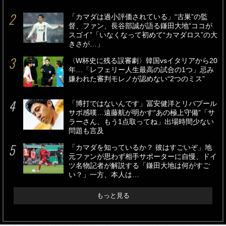
「カマダは過小評価されている」“古巣”の監
督、ファン、長谷部誠が語る鎌田大地“ココが
スゴイ”「いなくなって初めて“カマダロス”の大
きさが…」
〈W杯史に残る誤審劇〉韓国vsイタリアから20
年…「レフェリー人生最高の試合の1つ」忌み
嫌われた審判モレノが認めない“2つのミス”
「博打ではないんです」冨安健洋とリバプール
サポ感嘆…遠藤航が明かす“あの極上守備”「サ
ラーさん、もう1点取ってね」出場時間少ない
問題も言及
「カマダを知っているか？ 彼はすごいぞ」地
元ファンが思わず相手サポーターに自慢、ドイ
ツ名物記者が解説する「鎌田大地は何がすご
い？」一方、本人は…
もっと見る