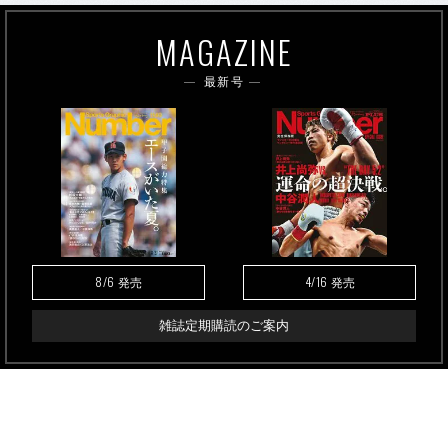
MAGAZINE
最新号
8/6
4/16
発売
発売
雑誌定期購読のご案内