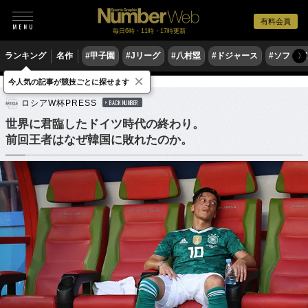
有料会員
毎日6時・11時・17時更新
ランキング
名作
#甲子園
#Jリーグ
#八村塁
#ドジャース
#ソフトバ
〉
×
今人気の記事が競技ごとに探せます
サッカー
海外サッカー
ロシアW杯PRESS
BACK NUMBER
世界に君臨したドイツ時代の終わり。
前回王者はなぜ韓国に敗れたのか。