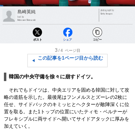
photograph by
島崎英純
Getty Images
text by
Hidezumi Shimazaki
ポスト
シェア
コピー
3
/4
ページ目
この記事を1ページ目から読む
韓国の中央守備を徐々に崩すドイツ。
それでもドイツは、中央エリアを固める韓国に対して攻
略の道筋を示した。最後尾はフンメルスとズーレの2枚に
任せ、サイドバックのキミッヒとヘクターが敵陣深くに位
置を取る。また1トップの位置にいたティモ・ベルナーが
フレキシブルに両サイドへ開いてサイドアタックに厚みを
加えていく。