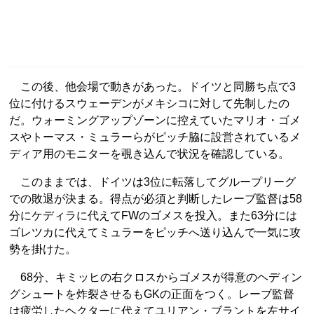
この後、他会場で動きがあった。ドイツと同勝ち点で3
位に付けるスウェーデンがメキシコに対して先制したの
だ。ウォーミングアップゾーンに控えていたマリオ・ゴメ
スやトーマス・ミュラーらがピッチ脇に設営されているメ
ディア用のモニターを覗き込んで状況を確認している。
このままでは、ドイツは3位に転落してグループリーグ
での敗退が決まる。得点が必須と判断したレーブ監督は58
分にケディラに代えてFWのゴメスを投入。また63分には
ゴレツカに代えてミュラーをピッチへ送り込んで一気に攻
勢を掛けた。
68分、キミッヒの右クロスからゴメスが得意のヘディン
グシュートを炸裂させるもGKの正面をつく。レーブ監督
は疲労したヘクターに代えてユリアン・ブラントを左サイ