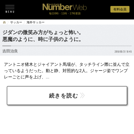
有料会員
毎日6時・11時・17時更新
サッカー
海外サッカー
ジダンの微笑み方がちょっと怖い。
悪魔のように、時に子供のように。
吉田治良
2018/05/31 10:45
アントニオ猪木とジャイアント馬場が、タッチライン際に並んで立
っているようだった。動と静、対照的な2人。ジャージ姿でワンプ
レーごとに声を上げ、...
続きを読む