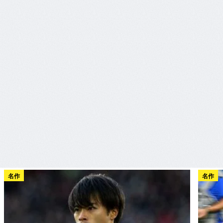
名作
名作