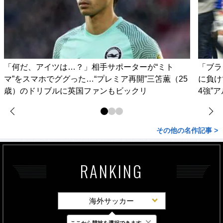
「何だ、アイツは…？」相手サポーターが“ミト
「ブラ
マ”をスマホでググった…“プレミア再開”三笘薫（25
に負け
歳）のドリブルに英国ファンもビックリ
4強”
その他の名作記事 >
RANKING
海外サッカー
×
ここから競技を選択できます