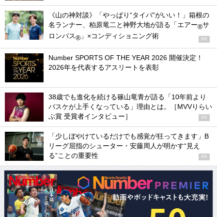
《山の神対談》「やっぱり“タイパ”がいい！」箱根の
名ランナー、柏原竜二と神野大地が語る「エアー
サ
®
ロンパス
」×コンディショニング術
®
PR
Number SPORTS OF THE YEAR 2026 開催決定！
2026年を代表するアスリートを表彰
38歳でも進化を続ける篠山竜青が語る「10年前より
バスケが上手くなっている」理由とは。［MVVりらい
ぶ賞 受賞者インタビュー］
PR
「少しぼやけているだけでも感覚が狂ってきます」B
リーグ屈指のシューター・安藤周人が明かす“見え
る”ことの重要性
PR