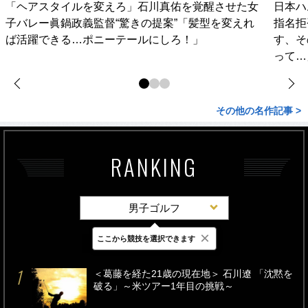
「ヘアスタイルを変えろ」石川真佑を覚醒させた女
日本ハ
子バレー眞鍋政義監督“驚きの提案”「髪型を変えれ
指名拒
ば活躍できる…ポニーテールにしろ！」
す、そ
って…
その他の名作記事 >
RANKING
男子ゴルフ
×
ここから競技を選択できます
最新
24時間
週間
＜葛藤を経た21歳の現在地＞ 石川遼 「沈黙を
破る」～米ツアー1年目の挑戦～