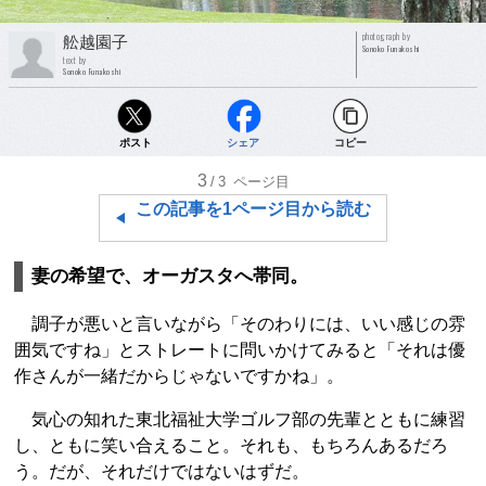
photograph by
舩越園子
Sonoko Funakoshi
text by
Sonoko Funakoshi
ポスト
シェア
コピー
3
/3
ページ目
この記事を1ページ目から読む
妻の希望で、オーガスタへ帯同。
調子が悪いと言いながら「そのわりには、いい感じの雰
囲気ですね」とストレートに問いかけてみると「それは優
作さんが一緒だからじゃないですかね」。
気心の知れた東北福祉大学ゴルフ部の先輩とともに練習
し、ともに笑い合えること。それも、もちろんあるだろ
う。だが、それだけではないはずだ。