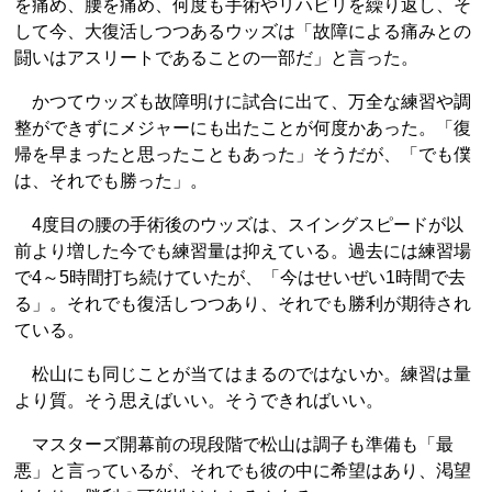
を痛め、腰を痛め、何度も手術やリハビリを繰り返し、そ
して今、大復活しつつあるウッズは「故障による痛みとの
闘いはアスリートであることの一部だ」と言った。
かつてウッズも故障明けに試合に出て、万全な練習や調
整ができずにメジャーにも出たことが何度かあった。「復
帰を早まったと思ったこともあった」そうだが、「でも僕
は、それでも勝った」。
4度目の腰の手術後のウッズは、スイングスピードが以
前より増した今でも練習量は抑えている。過去には練習場
で4～5時間打ち続けていたが、「今はせいぜい1時間で去
る」。それでも復活しつつあり、それでも勝利が期待され
ている。
松山にも同じことが当てはまるのではないか。練習は量
より質。そう思えばいい。そうできればいい。
マスターズ開幕前の現段階で松山は調子も準備も「最
悪」と言っているが、それでも彼の中に希望はあり、渇望