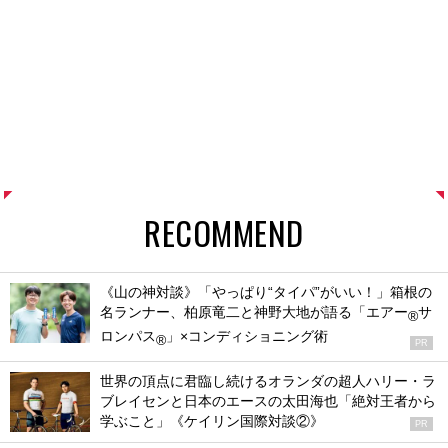
RECOMMEND
《山の神対談》「やっぱり“タイパ”がいい！」箱根の
名ランナー、柏原竜二と神野大地が語る「エアー
サ
®
ロンパス
」×コンディショニング術
®
PR
世界の頂点に君臨し続けるオランダの超人ハリー・ラ
ブレイセンと日本のエースの太田海也「絶対王者から
学ぶこと」《ケイリン国際対談②》
PR