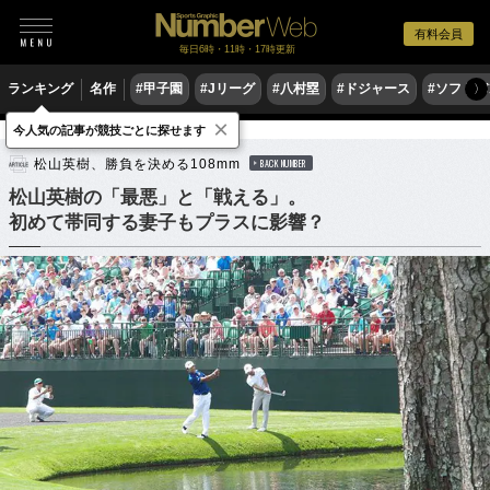
有料会員
毎日6時・11時・17時更新
ランキング
名作
#甲子園
#Jリーグ
#八村塁
#ドジャース
#ソフトバ
〉
×
今人気の記事が競技ごとに探せます
ゴルフ
男子ゴルフ
松山英樹、勝負を決める108mm
BACK NUMBER
松山英樹の「最悪」と「戦える」。
初めて帯同する妻子もプラスに影響？