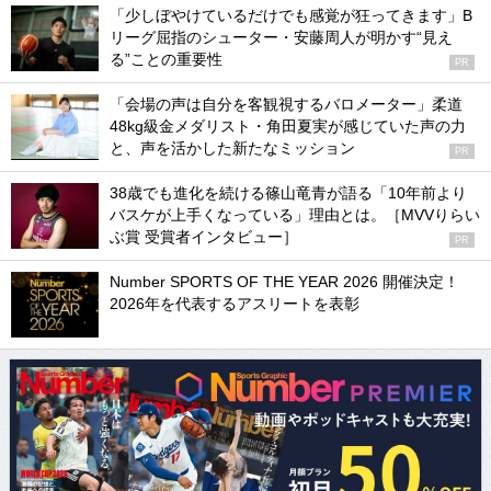
「少しぼやけているだけでも感覚が狂ってきます」B
リーグ屈指のシューター・安藤周人が明かす“見え
る”ことの重要性
PR
「会場の声は自分を客観視するバロメーター」柔道
48kg級金メダリスト・角田夏実が感じていた声の力
と、声を活かした新たなミッション
PR
38歳でも進化を続ける篠山竜青が語る「10年前より
バスケが上手くなっている」理由とは。［MVVりらい
ぶ賞 受賞者インタビュー］
PR
Number SPORTS OF THE YEAR 2026 開催決定！
2026年を代表するアスリートを表彰