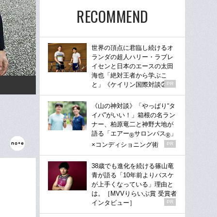
RECOMMEND
世界の頂点に君臨し続けるオ
ランダの超人ハリー・ラブレ
イセンと日本のエースの太田
海也「絶対王者から学ぶこ
と」《ケイリン国際対談②》
PR
《山の神対談》「やっぱり“タ
イパ”がいい！」箱根の名ラン
ナー、柏原竜二と神野大地が
語る「エアー
サロンパス
」
®
®
×コンディショニング術
PR
38歳でも進化を続ける篠山竜
青が語る「10年前よりバスケ
が上手くなっている」理由と
は。［MVVりらいぶ賞 受賞者
インタビュー］
PR