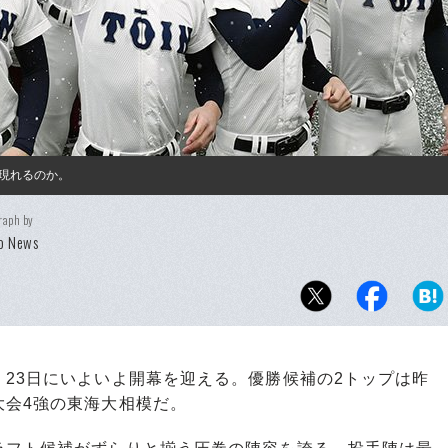
現れるのか。
raph by
o News
23日にいよいよ開幕を迎える。優勝候補の2トップは昨
大会4強の東海大相模だ。