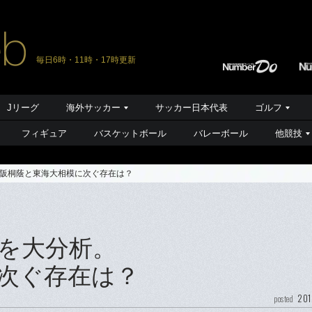
毎日6時・11時・17時更新
Jリーグ
海外サッカー
サッカー日本代表
ゴルフ
フィギュア
バスケットボール
バレーボール
他競技
阪桐蔭と東海大相模に次ぐ存在は？
を大分析。
次ぐ存在は？
201
posted