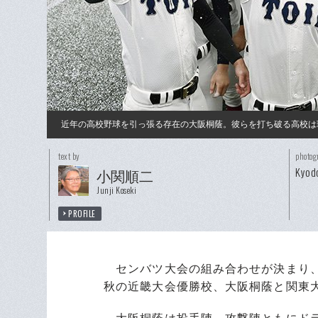
近年の高校野球を引っ張る存在の大阪桐蔭。彼らを打ち破る高校は
text by
photog
Kyod
小関順二
Junji Koseki
PROFILE
センバツ大会の組み合わせが決まり、
秋の近畿大会優勝校、大阪桐蔭と関東