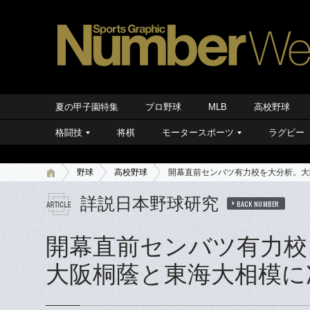
夏の甲子園特集
プロ野球
MLB
高校野球
格闘技
将棋
モータースポーツ
ラグビー
野球
高校野球
開幕直前センバツ有力校を大分析。大
詳説日本野球研究
BACK NUMBER
開幕直前センバツ有力校
大阪桐蔭と東海大相模に