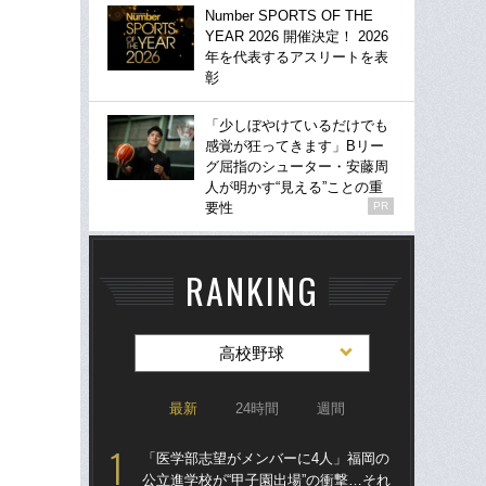
Number SPORTS OF THE
YEAR 2026 開催決定！ 2026
年を代表するアスリートを表
彰
「少しぼやけているだけでも
感覚が狂ってきます」Bリー
グ屈指のシューター・安藤周
人が明かす“見える”ことの重
要性
PR
RANKING
高校野球
最新
24時間
週間
「医学部志望がメンバーに4人」福岡の
「
公立進学校が“甲子園出場”の衝撃…それ
公立