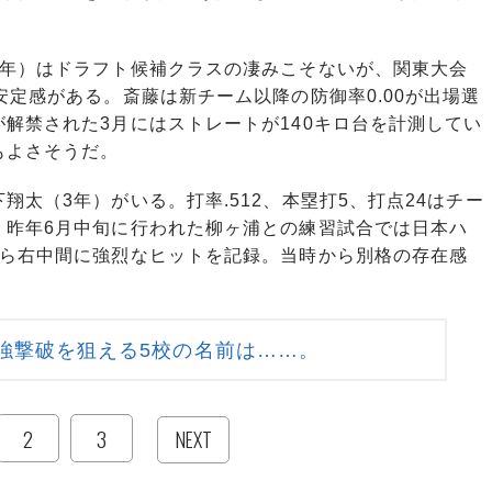
年）はドラフト候補クラスの凄みこそないが、関東大会
安定感がある。斎藤は新チーム以降の防御率0.00が出場選
解禁された3月にはストレートが140キロ台を計測してい
もよさそうだ。
太（3年）がいる。打率.512、本塁打5、打点24はチー
、昨年6月中旬に行われた柳ヶ浦との練習試合では日本ハ
から右中間に強烈なヒットを記録。当時から別格の存在感
強撃破を狙える5校の名前は……。
2
3
NEXT