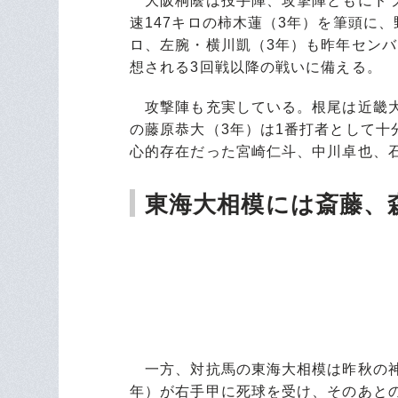
大阪桐蔭は投手陣、攻撃陣ともにドラ
速147キロの柿木蓮（3年）を筆頭に、
ロ、左腕・横川凱（3年）も昨年センバ
想される3回戦以降の戦いに備える。
攻撃陣も充実している。根尾は近畿大
の藤原恭大（3年）は1番打者として十
心的存在だった宮崎仁斗、中川卓也、
東海大相模には斎藤、
一方、対抗馬の東海大相模は昨秋の神
年）が右手甲に死球を受け、そのあと