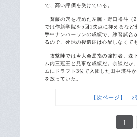
で、高い評価を受けている。
斎藤の穴を埋めた左腕・野口裕斗（2
では作新学院を5回1失点に抑えるなど
手中ナンバーワンの成績で、練習試合が
るので、死球の後遺症は心配しなくて
攻撃陣では今大会屈指の強打者、森下翔
ム内三冠王と見事な成績だ。余談だが
ムにドラフト3位で入団した田中瑛斗
を放っていた。
【次ページ】 2
1