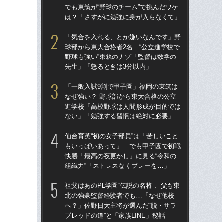
でも東筑が“野球のチーム”で挑んだワケ
でも
は？「さすがに勉強に身が入らなくて」
は
「気合を入れる、とか嫌いなんです」野
祖父
球部から東大合格者2名…“公立進学校で
北
野球も強い”東筑のナゾ「監督は数学の
へ？
先生」「怒るときは3分以内」
ブレ
「一般入試9割で甲子園」福岡の東筑は
「
なぜ強い？ 野球部から東大合格の公立
球部
進学校「高校野球は人間形成が目的では
野球
ない」「勉強する習慣は絶対に必要」
先
仙台育英“初の女子部員”は「苦しいこと
「
もいっぱいあって」…でも甲子園で初戦
なぜ
快勝「最高の夜更かし」に見る“令和の
進
組織力”「ストレスなくプレーを…」
な
祖父はあのPL学園“伝説の名将”、父も東
仙台
北の強豪監督経験者でも…「なぜ他校
も
へ？」佐野日大主将が選んだ“脱・サラ
快勝
ブレッドの道”と「家族LINE」秘話
組織