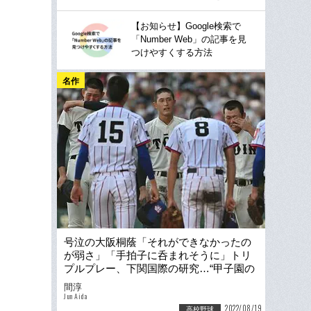
【お知らせ】Google検索で
「Number Web」の記事を見
つけやすくする方法
名作
号泣の大阪桐蔭「それができなかったの
が弱さ」「手拍子に呑まれそうに」トリ
プルプレー、下関国際の研究…“甲子園の
魔物”に王者は襲われた
間淳
Jun Aida
2022/08/19
高校野球