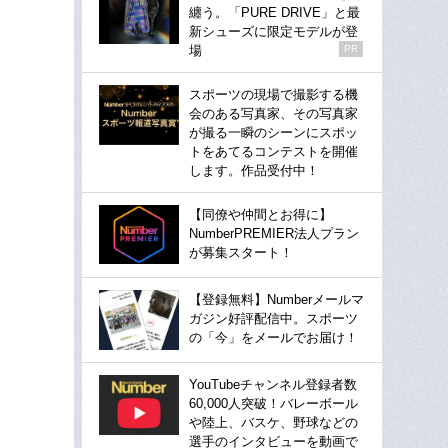
纏う。「PURE DRIVE」と最
新シューズに限定モデルが登
場
PR
スポーツの現場で撮影する機
会のある写真家、その写真家
が撮る一瞬のシーンにスポッ
トをあてるコンテストを開催
します。作品受付中！
【同僚や仲間とお得に】
NumberPREMIER法人プラン
が募集スタート！
【登録無料】Numberメールマ
ガジン好評配信中。スポーツ
の「今」をメールでお届け！
YouTubeチャンネル登録者数
60,000人突破！バレーボール
や陸上、バスケ、野球などの
選手のインタビューを動画で