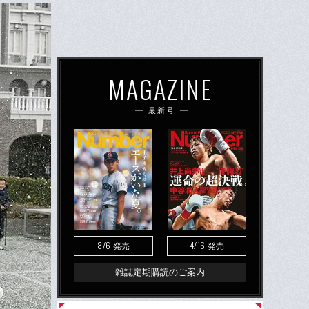
MAGAZINE
最新号
8/6
4/16
発売
発売
雑誌定期購読のご案内