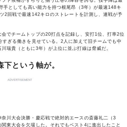
フト候補がずらりと揃う圧巻の陣容を誇る。投手陣は最
野手としても高い能力を持つ根尾昂（3年）が最速148キ
ツ2回戦で最速142キロのストレートを計測し、連戦が予
会でチームトップの20打点を記録し、安打1位、打率2位
分すぎる働きを見せている。2人に加えて旧チームでも中
石川瑞貴（ともに3年）が上位に並ぶ打線は脅威だ。
森下という軸が。
ADVERTISEMENT
奈川大会決勝・慶応戦で絶対的エースの斎藤礼二（3
の関東大会を欠場した。それでもベスト4に進出したこと