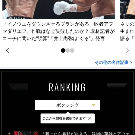
「イノウエをダウンさせるプランがある」敗者アフ
ネリの
マダリエフ、作戦はなぜ失敗したのか？ 取材記者が
生まれ
コーチに聞いた“誤算”「井上尚弥は“くる”」発言
語る「
その他の名作記事 >
RANKING
ボクシング
×
ここから競技を選択できます
最新
24時間
週間
「勝ったら暴動が起きる」韓国の英雄とアウェ