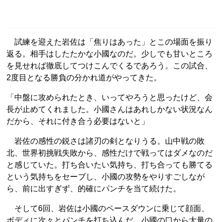
試練を迎えた岩佐は「焦りはあった」とこの場面を振り
返る。相手はしたたかな小國なのだ。少しでも甘いところ
を見せれば徹底してつけこんでくるであろう。この試合、
2度目となる勝負の分かれ道がやってきた。
「中盤に攻められたとき、いってやろうと思ったけど、会
長が止めてくれました。小國さんはあれしかない状況なん
だから、それに付き合う必要はないと」
岩佐の感性の鋭さは諸刃の剣となりうる。山中戦の敗
北、世界初挑戦失敗から、感性だけで戦ってはダメなのだ
と感じていた。打ち合いたい気持ち、打ち合っても勝てる
という気持ちをセーブし、小國の攻勢をやりすごしなが
ら、前に出すぎず、的確にパンチを当て続けた。
そして6回、岩佐は小國のペースダウンに乗じて顔面、
ボディに次々とパンチを打ち込んだ。小國の口から大量の