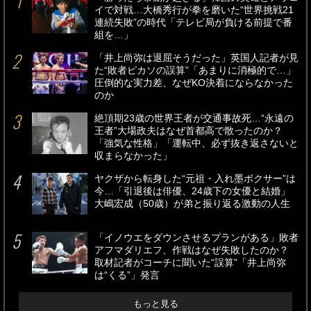
イで対戦…大橋秀行が拳を磨いた“世界挑戦21
連続失敗”の時代「テレビ局が負ける前提で番
組を…」
「井上尚弥は退屈そうだった」英国人記者が見
た“敗者ピカソの誤算”「あまりに消極的で…」
圧倒的な実力差、なぜKO決着にならなかった
のか
絶頂期23歳の世界王者が交通事故死…“永遠の
王者”大場政夫はなぜ首都高で散ったのか？
「強気な性格」「運転中、必ず抜き返さないと
収まらなかった」
ヤクザから転身した“元祖・入れ墨ボクサー”は
今…「引退後は俳優、24歳下の女優と結婚」
大嶋宏成（50歳）が弟と振り返る激動の人生
「イノウエをダウンさせるプランがある」敗者
アフマダリエフ、作戦はなぜ失敗したのか？
取材記者がコーチに聞いた“誤算”「井上尚弥
は“くる”」発言
もっと見る