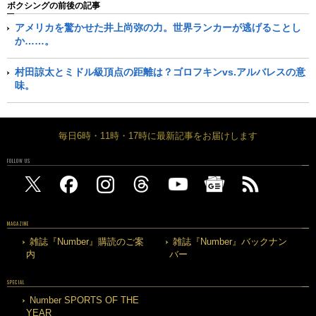
ボクシングの前後の記事
アメリカを驚かせた井上尚弥の力。世界ランカーが逃げることし
か……。
村田諒太とミドル級頂点の距離は？ゴロフキンvs.アルバレスの意
味。
毎日6時・11時・17時に最新記事をお届けします
FOLLOW US
MAGAZINE
雑誌『Number』購読のご案
雑誌『Number』バックナン
内
バー
SPECIAL
Number SPORTS OF THE
YEAR