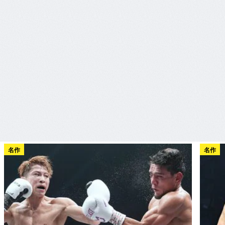
名作
名作