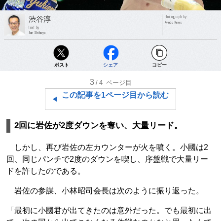
photograph by
渋谷淳
Kyodo News
text by
Jun Shibuya
ポスト
シェア
コピー
3
/4
ページ目
この記事を1ページ目から読む
2回に岩佐が2度ダウンを奪い、大量リード。
しかし、再び岩佐の左カウンターが火を噴く。小國は2
回、同じパンチで2度のダウンを喫し、序盤戦で大量リー
ドを許したのである。
岩佐の参謀、小林昭司会長は次のように振り返った。
「最初に小國君が出てきたのは意外だった。でも最初に出