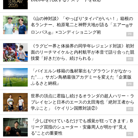
《山の神対談》「やっぱり“タイパ”がいい！」箱根の
名ランナー、柏原竜二と神野大地が語る「エアー
サ
®
ロンパス
」×コンディショニング術
®
PR
《ラグビー界と体操界の同学年レジェンド対談》初対
面のリーチマイケルと内村航平が本音で語り合った競
技愛「好きだから、続けられる」
PR
「バイエルン移籍の逸材輩出も“グラウンドがなかっ
た”…」サガン鳥栖最強アカデミーを変えた『企業版
ふるさと納税』
PR
世界の頂点に君臨し続けるオランダの超人ハリー・ラ
ブレイセンと日本のエースの太田海也「絶対王者から
学ぶこと」《ケイリン国際対談②》
PR
「少しぼやけているだけでも感覚が狂ってきます」B
リーグ屈指のシューター・安藤周人が明かす“見え
る”ことの重要性
PR