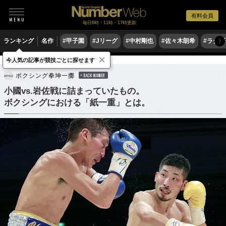
有料会員
毎日6時・11時・17時更新
ランキング
名作
#甲子園
#Jリーグ
#中村剛也
#佐々木朗希
#ラグ
〉
×
今人気の記事が競技ごとに探せます
格闘技
ボクシング
ボクシング拳坤一擲
BACK NUMBER
小國vs.岩佐戦に詰まっていたもの。
ボクシングにおける「紙一重」とは。