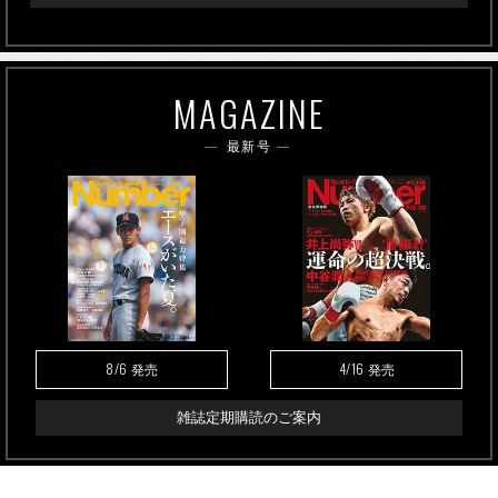
MAGAZINE
最新号
8/6
4/16
発売
発売
雑誌定期購読のご案内