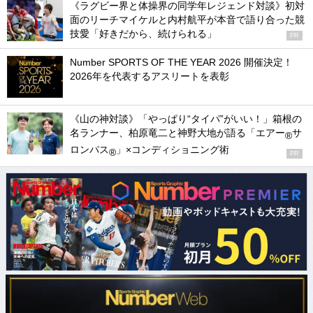
《ラグビー界と体操界の同学年レジェンド対談》初対
面のリーチマイケルと内村航平が本音で語り合った競
技愛「好きだから、続けられる」
PR
Number SPORTS OF THE YEAR 2026 開催決定！
2026年を代表するアスリートを表彰
《山の神対談》「やっぱり“タイパ”がいい！」箱根の
名ランナー、柏原竜二と神野大地が語る「エアー
サ
®
ロンパス
」×コンディショニング術
®
PR