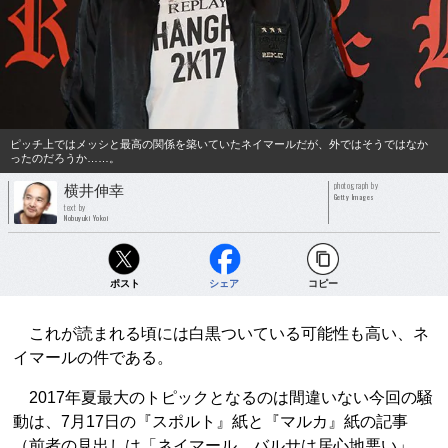
ピッチ上ではメッシと最高の関係を築いていたネイマールだが、外ではそうではなか
ったのだろうか……。
photograph by
横井伸幸
Getty Images
text by
Nobuyuki Yokoi
ポスト
シェア
コピー
これが読まれる頃には白黒ついている可能性も高い、ネ
イマールの件である。
2017年夏最大のトピックとなるのは間違いない今回の騒
動は、7月17日の『スポルト』紙と『マルカ』紙の記事
（前者の見出しは「ネイマール、バルサは居心地悪い」、