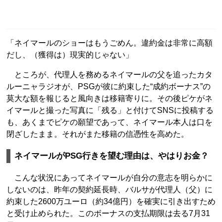
「ネイマールのショーはもうごめん。違約金は非常に高額
だし、（獲得は）現実的じゃない」
ところが、代理人を務めるネイマールの父を追ったカタ
ルーニャラジオが、PSGが彼に約束した“成約ボーナス”の
莫大な額を報じると風向きは移籍寄りに。その後ピケがネ
イマールと撮った写真に「残る」と付けてSNSに投稿する
も、あくまでピケの願望であって、ネイマール本人は口を
閉ざしたまま。それがまた移籍の信憑性を高めた。
ネイマールがPSG行きを望む理由は、やはりお金？
こんな状況にあってネイマールが自分の意志を明らかに
しないのは、昨年の契約延長時、バルサが代理人（父）に
約束した2600万ユーロ（約34億円）を確実に引き出すため
と受け止められた。このボーナスの支払期限は去る7月31