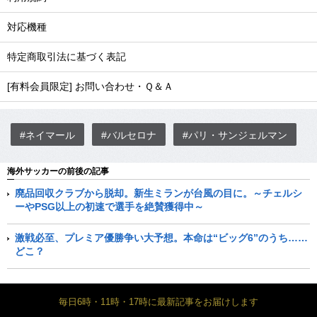
対応機種
特定商取引法に基づく表記
[有料会員限定] お問い合わせ・Ｑ＆Ａ
#ネイマール
#バルセロナ
#パリ・サンジェルマン
海外サッカーの前後の記事
廃品回収クラブから脱却。新生ミランが台風の目に。～チェルシ
ーやPSG以上の初速で選手を絶賛獲得中～
激戦必至、プレミア優勝争い大予想。本命は“ビッグ6”のうち……
どこ？
毎日6時・11時・17時に最新記事をお届けします