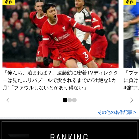
名作
名作
「俺んち、泊まれば？」遠藤航に密着TVディレクタ
「ブラ
ーは見た…リバプールで愛されるまでの“壮絶な1カ
に負け
月”「ファウルしないとかあり得ない」
4強”
その他の名作記事 >
RANKING