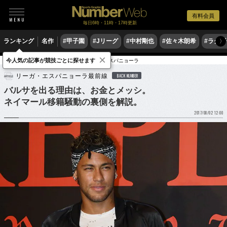
有料会員
毎日6時・11時・17時更新
ランキング
名作
#甲子園
#Jリーグ
#中村剛也
#佐々木朗希
#ラグ
〉
×
今人気の記事が競技ごとに探せます
サッカー
海外サッカー
リーガ・エスパニョーラ
リーガ・エスパニョーラ最前線
BACK NUMBER
バルサを出る理由は、お金とメッシ。
ネイマール移籍騒動の裏側を解説。
2017/08/02 12:00