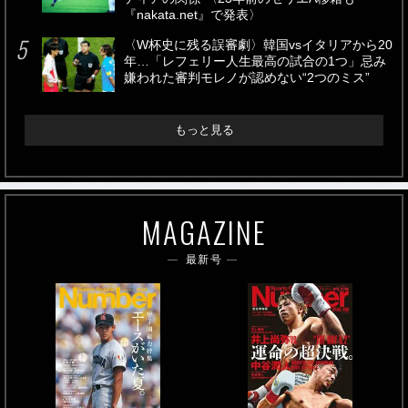
『nakata.net』で発表〉
〈W杯史に残る誤審劇〉韓国vsイタリアから20
年…「レフェリー人生最高の試合の1つ」忌み
嫌われた審判モレノが認めない“2つのミス”
もっと見る
MAGAZINE
最新号