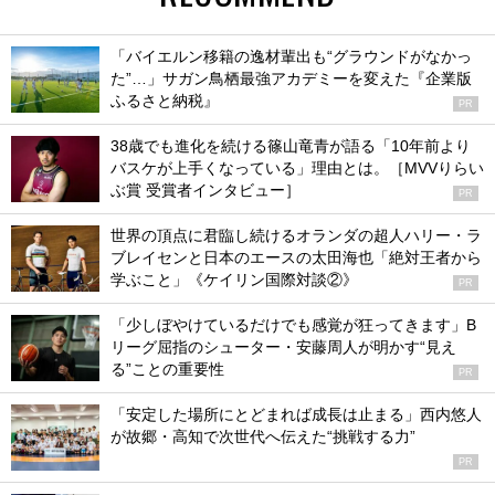
「バイエルン移籍の逸材輩出も“グラウンドがなかっ
た”…」サガン鳥栖最強アカデミーを変えた『企業版
ふるさと納税』
PR
38歳でも進化を続ける篠山竜青が語る「10年前より
バスケが上手くなっている」理由とは。［MVVりらい
ぶ賞 受賞者インタビュー］
PR
世界の頂点に君臨し続けるオランダの超人ハリー・ラ
ブレイセンと日本のエースの太田海也「絶対王者から
学ぶこと」《ケイリン国際対談②》
PR
「少しぼやけているだけでも感覚が狂ってきます」B
リーグ屈指のシューター・安藤周人が明かす“見え
る”ことの重要性
PR
「安定した場所にとどまれば成長は止まる」西内悠人
が故郷・高知で次世代へ伝えた“挑戦する力”
PR