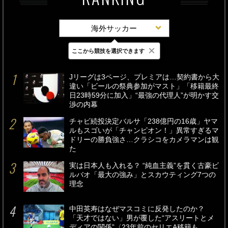
海外サッカー
×
ここから競技を選択できます
最新
24時間
週間
Jリーグは3ページ、プレミアは…契約書から大
違い「ビールの祭典参加がマスト」「移籍最終
日23時59分に加入」“最強の代理人”が明かす交
渉の内幕
チャビ続投決定バルサ「238億円の16歳」ヤマ
ルもスゴいが「チャンピオン！」異常すぎるマ
ドリーの勝負強さ…クラシコをカメラマンは観
た
実は日本人も入れる？ “純血主義”を貫く古豪ビ
ルバオ「最大の強み」とスカウティング7つの
理念
中田英寿はなぜマスコミに反発したのか？
「天才ではない」男が覆した“アスリートとメ
ディアの関係”〈23年前のセリエA移籍も