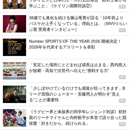
ブレイセンと日本のエースの太田海也「絶対王者から
学ぶこと」《ケイリン国際対談②》
PR
38歳でも進化を続ける篠山竜青が語る「10年前より
バスケが上手くなっている」理由とは。［MVVりらい
ぶ賞 受賞者インタビュー］
PR
Number SPORTS OF THE YEAR 2026 開催決定！
2026年を代表するアスリートを表彰
「安定した場所にとどまれば成長は止まる」西内悠人
が故郷・高知で次世代へ伝えた“挑戦する力”
PR
「少しぼやけているだけでも感覚が狂ってきます」B
リーグ屈指のシューター・安藤周人が明かす“見え
る”ことの重要性
PR
《ラグビー界と体操界の同学年レジェンド対談》初対
面のリーチマイケルと内村航平が本音で語り合った競
技愛「好きだから、続けられる」
PR