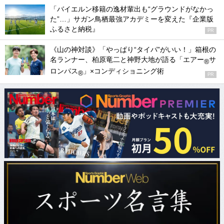
「バイエルン移籍の逸材輩出も“グラウンドがなかっ
た”…」サガン鳥栖最強アカデミーを変えた『企業版
ふるさと納税』
PR
《山の神対談》「やっぱり“タイパ”がいい！」箱根の
名ランナー、柏原竜二と神野大地が語る「エアー
サ
®
ロンパス
」×コンディショニング術
®
PR