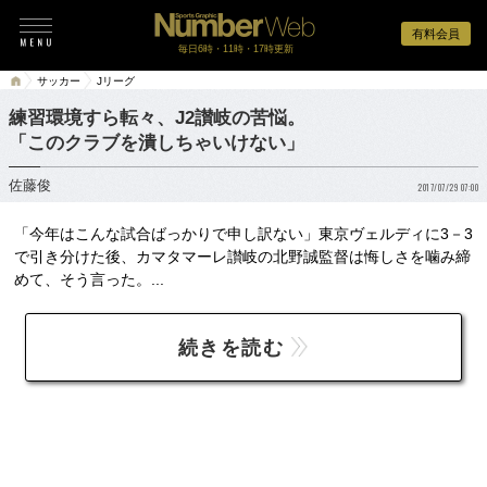
有料会員
毎日6時・11時・17時更新
サッカー
Jリーグ
練習環境すら転々、J2讃岐の苦悩。
「このクラブを潰しちゃいけない」
佐藤俊
2017/07/29 07:00
「今年はこんな試合ばっかりで申し訳ない」東京ヴェルディに3－3
で引き分けた後、カマタマーレ讃岐の北野誠監督は悔しさを噛み締
めて、そう言った。...
続きを読む