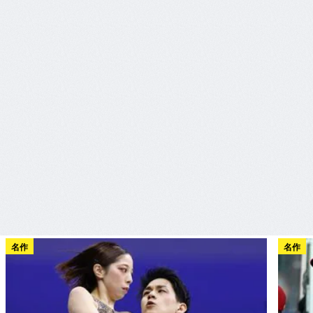
名作
名作