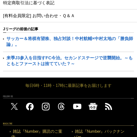
特定商取引法に基づく表記
[有料会員限定] お問い合わせ・Ｑ＆Ａ
Jリーグの前後の記事
サッカー＆将棋有望株、独占対談！中村航輔×中村太地の「勝負師
論」。
来季J3参入を目指すFC今治。セカンドステージで逆襲開始。～も
ともとファーストは捨てていた？～
毎日6時・11時・17時に最新記事をお届けします
FOLLOW US
MAGAZINE
雑誌『Number』購読のご案
雑誌『Number』バックナン
内
バー