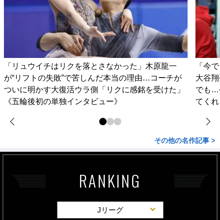
「リュウイチはリクを落とさなかった」木原龍一
「今で
が“リフトの失敗”で苦しんだ本当の理由…コーチが
大谷翔
ついに明かす大復活ウラ側「リクに感銘を受けた」
でも…
《五輪後初の単独インタビュー》
てくれ
その他の名作記事 >
RANKING
Jリーグ