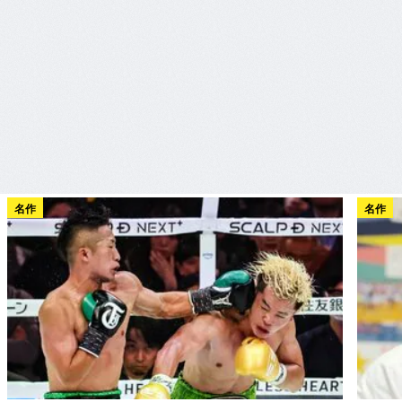
名作
名作