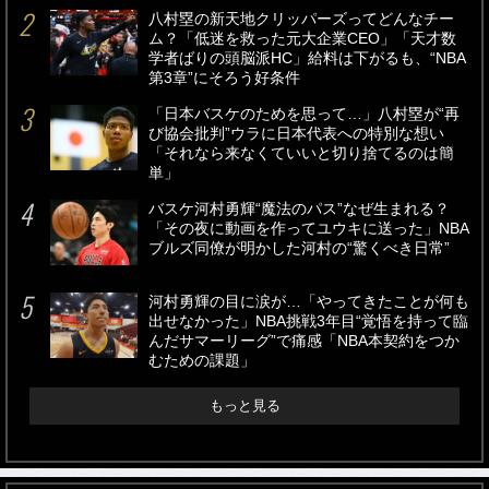
八村塁の新天地クリッパーズってどんなチー
ム？「低迷を救った元大企業CEO」「天才数
学者ばりの頭脳派HC」給料は下がるも、“NBA
第3章”にそろう好条件
「日本バスケのためを思って…」八村塁が“再
び協会批判”ウラに日本代表への特別な想い
「それなら来なくていいと切り捨てるのは簡
単」
バスケ河村勇輝“魔法のパス”なぜ生まれる？
「その夜に動画を作ってユウキに送った」NBA
ブルズ同僚が明かした河村の“驚くべき日常”
河村勇輝の目に涙が…「やってきたことが何も
出せなかった」NBA挑戦3年目“覚悟を持って臨
んだサマーリーグ”で痛感「NBA本契約をつか
むための課題」
もっと見る