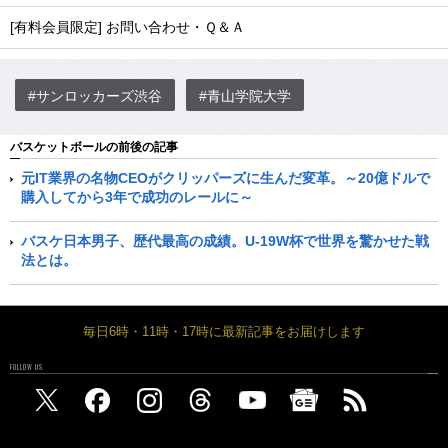
[有料会員限定] お問い合わせ・Ｑ＆Ａ
#サンロッカーズ渋谷
#青山学院大学
バスケットボールの前後の記事
元IT業界の名物CEOがクリッパーズに生んだ変革。～20億ドルで
購入してから3年で成功のレールに～
バスケ日本男子、歴代最高の成績。U-19W杯で世界を驚かせた戦
法とは。
毎日6時・11時・17時に最新記事をお届けします
FOLLOW US