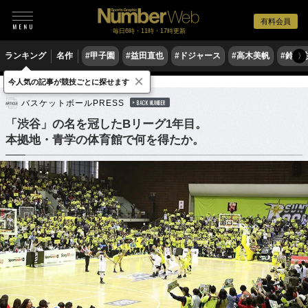
有料会員
毎日6時・11時・17時更新
ランキング
名作
#甲子園
#益田直也
#ドジャース
#高木美帆
#鈴木
〉
×
今人気の記事が競技ごとに探せます
バスケットボール
Bリーグ
バスケットボールPRESS
BACK NUMBER
「渋谷」の名を冠したBリーグ1年目。
本拠地・青学の体育館で何を得たか。