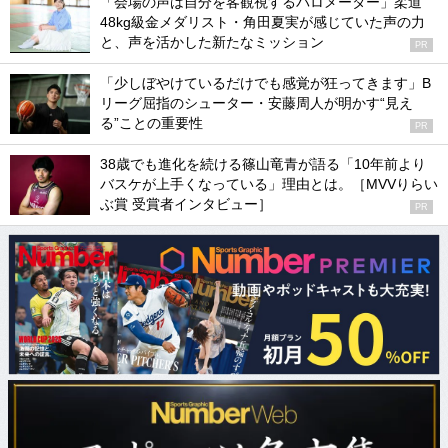
「会場の声は自分を客観視するバロメーター」柔道
48kg級金メダリスト・角田夏実が感じていた声の力
と、声を活かした新たなミッション
PR
「少しぼやけているだけでも感覚が狂ってきます」B
リーグ屈指のシューター・安藤周人が明かす“見え
る”ことの重要性
PR
38歳でも進化を続ける篠山竜青が語る「10年前より
バスケが上手くなっている」理由とは。［MVVりらい
ぶ賞 受賞者インタビュー］
PR