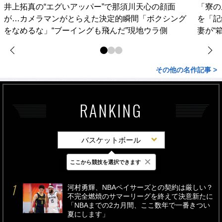
井上拓真の“エグいアッパー”で那須川天心の顔面
「寮の
が…カメラマンがとらえた決定的瞬間「ボクシング
を「記
をなめるな」“ブーイングも飛んだ”現地ウラ側
妻が“
その他の名作記事 >
RANKING
バスケットボール
×
ここから競技を選択できます
最新
24時間
週間
河村勇輝、NBAペイサーズとの契約は厳しい？
不完全燃焼のサマーリーグを終えて決意新たに
「NBAまでの2カ月間、ここ数年で一番きつい
夏にします」