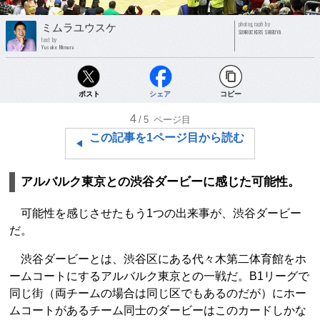
photograph by
ミムラユウスケ
SUNROCKERS SHIBUYA
text by
Yusuke Mimura
ポスト
シェア
コピー
4
/5
ページ目
この記事を1ページ目から読む
アルバルク東京との渋谷ダービーに感じた可能性。
可能性を感じさせたもう1つの出来事が、渋谷ダービー
だ。
渋谷ダービーとは、渋谷区にある代々木第二体育館をホ
ームコートにするアルバルク東京との一戦だ。B1リーグで
同じ街（両チームの場合は同じ区でもあるのだが）にホー
ムコートがあるチーム同士のダービーはこのカードしかな