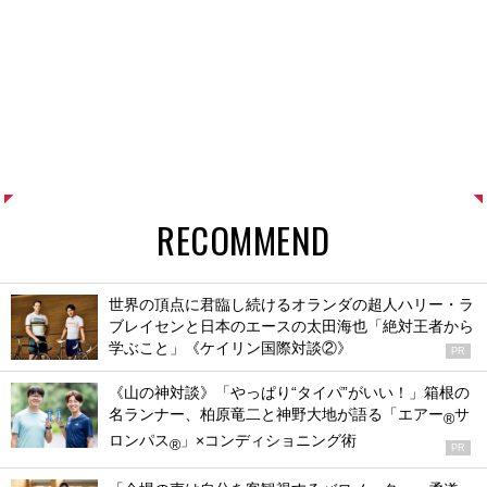
RECOMMEND
世界の頂点に君臨し続けるオランダの超人ハリー・ラ
ブレイセンと日本のエースの太田海也「絶対王者から
学ぶこと」《ケイリン国際対談②》
PR
《山の神対談》「やっぱり“タイパ”がいい！」箱根の
名ランナー、柏原竜二と神野大地が語る「エアー
サ
®
ロンパス
」×コンディショニング術
®
PR