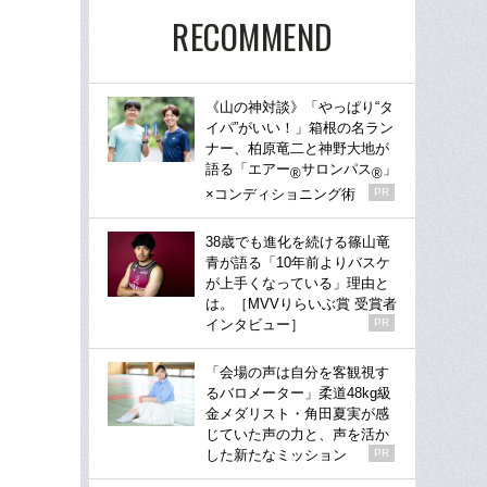
RECOMMEND
《山の神対談》「やっぱり“タ
イパ”がいい！」箱根の名ラン
ナー、柏原竜二と神野大地が
語る「エアー
サロンパス
」
®
®
×コンディショニング術
PR
38歳でも進化を続ける篠山竜
青が語る「10年前よりバスケ
が上手くなっている」理由と
は。［MVVりらいぶ賞 受賞者
インタビュー］
PR
「会場の声は自分を客観視す
るバロメーター」柔道48kg級
金メダリスト・角田夏実が感
じていた声の力と、声を活か
した新たなミッション
PR