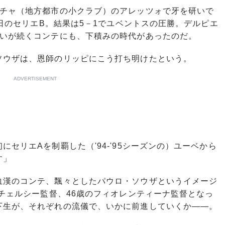
チャ（地方都市の小クラブ）のアレッツォで牙を研いで
9日のセリエB。結果は5－1でユベントスの圧勝。デルピエ
勢いが続くコンテにも、下積みの時代があったのだ。
ウザは、恩師のリッピにこう打ち明けたという。
ADVERTISEMENT
セリエAを制覇した（'94-'95シーズンの）ユーベから
す」
漢のコンテ、飄々としたパウロ・ソウザというイメージ
のチェルシー監督、46歳のフィオレンティーナ監督となっ
下生が、それぞれの流儀で、いかに前進していくか――。