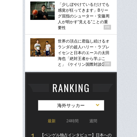
「少しぼやけているだけでも
感覚が狂ってきます」Bリー
グ屈指のシューター・安藤周
人が明かす“見える”ことの重
要性
PR
世界の頂点に君臨し続けるオ
ランダの超人ハリー・ラブレ
イセンと日本のエースの太田
海也「絶対王者から学ぶこ
と」《ケイリン国際対談②》
PR
RANKING
海外サッカー
最新
24時間
週間
【ベンゲル独占インタビュー】日本への
涙