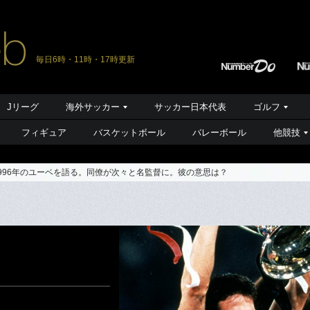
毎日6時・11時・17時更新
Jリーグ
海外サッカー
サッカー日本代表
ゴルフ
フィギュア
バスケットボール
バレーボール
他競技
996年のユーベを語る。同僚が次々と名監督に。彼の意思は？