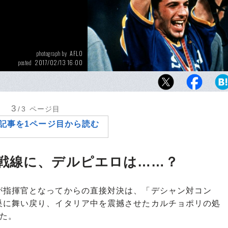
AFLO
photograph by
2017/02/13 16:00
posted
デルピエロを擁して1995-96シーズンのCLを
れ以来優勝から遠ざかるユーベの今季はいか
3
/3
ページ目
記事を1ページ目から読む
戦線に、デルピエロは……？
指揮官となってからの直接対決は、「デシャン対コン
巣に舞い戻り、イタリア中を震撼させたカルチョポリの処
た。