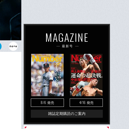
MAGAZINE
最新号
制したが、そ
に。
8/6
4/16
発売
発売
雑誌定期購読のご案内