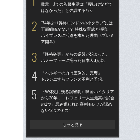
敬意 Jでの監督生活は「腰掛けなどで
「
はなかった」と強調するワケ
→
き
“74年ぶり昇格ロンドンの小クラブ”には
下部組織がない？ 特殊な育成と補強、
“ア
ハイプレスに活路を求めた理由《プレミ
ダ
ア開幕》
度目
け
「降格確実」からの逆襲が始まった。
ハノーファーに揃った日本人3人衆。
「
記者
「ベルギーの力は圧倒的、完璧」
律
トルシエすらフランス不利と予想。
も
〈W杯史に残る誤審劇〉韓国vsイタリア
［
から20年…「レフェリー人生最高の試合
点
の1つ」忌み嫌われた審判モレノが認め
ない“2つのミス”
W
な
ス
もっと見る
い
た