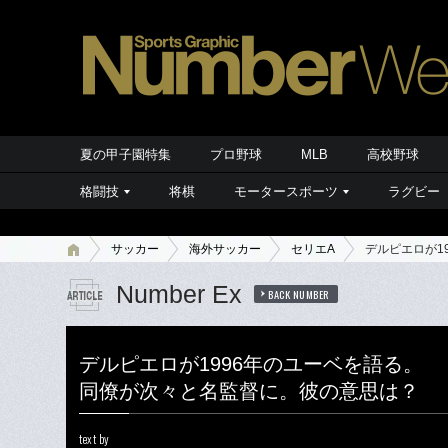
夏の甲子園特集
プロ野球
MLB
高校野球
格闘技
将棋
モータースポーツ
ラグビー
サッカー
海外サッカー
セリエA
デルピエロが1
Number Ex
BACK NUMBER
デルピエロが1996年のユーベを語る。
同僚が次々と名監督に。彼の意思は？
text by