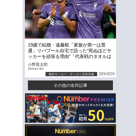
19歳で結婚・遠藤航「家族が第一は普
通」リバプール自宅で語った“死ぬほどサ
ッカーを頑張る理由”「代表戦のタオルは
タケや薫が多いけど…」
小野晋太郎
Shintaro Ono
2024/02/24
海外サッカー・サッカー日本代表
その他の名作記事