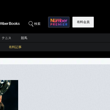
有料会員
検索
テニス
競馬
有料記事