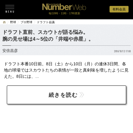
有料会員
毎日6時・11時・17時更新
野球
プロ野球
ドラフト会議
ドラフト直前、スカウトが語る悩み。
腕の見せ場は4～5位の「井端や赤星」。
安倍昌彦
2016/10/13 17:00
ドラフト本番10日前。8日（土）から10日（月）の連休3日間、各
地の球場ではスカウトたちの表情が一段と真剣味を増したように見
えた。8日には、...
続きを読む