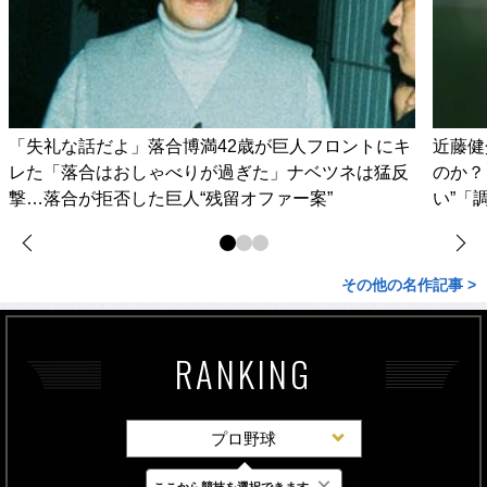
「失礼な話だよ」落合博満42歳が巨人フロントにキ
近藤健
レた「落合はおしゃべりが過ぎた」ナベツネは猛反
のか？
撃…落合が拒否した巨人“残留オファー案”
い”「
その他の名作記事 >
RANKING
プロ野球
×
ここから競技を選択できます