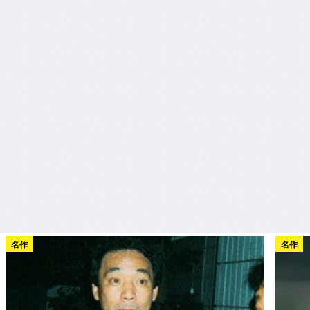
名作
名作