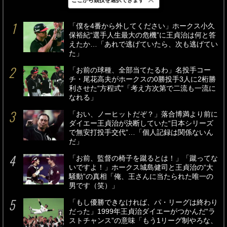
最新
24時間
週間
「僕を4番から外してください」ホークス小久
保裕紀“選手人生最大の危機”に王貞治は何と答
えたか…「あれで逃げていたら、次も逃げてい
た」
「お前の球種、全部当てたるわ」名投手コー
チ・尾花高夫がホークスの0勝投手3人に2桁勝
利させた“方程式”「考え方次第で二流も一流に
なれる」
「おい、ノーヒットだぞ？」落合博満より前に
ダイエー王貞治が決断していた“日本シリーズ
で無安打投手交代”…「個人記録は関係ないん
だ」
「お前、監督の椅子を蹴るとは！」「蹴ってな
いですよ！」ホークス城島健司と王貞治の“大
騒動”の真相「俺、王さんに当たられた唯一の
男です（笑）」
「もし優勝できなければ、パ・リーグは終わり
だった」1999年王貞治ダイエーがつかんだ“ラ
ストチャンス”の意味「もう1リーグ制やろな、