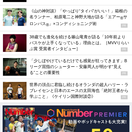
《山の神対談》「やっぱり“タイパ”がいい！」箱根の
名ランナー、柏原竜二と神野大地が語る「エアー
サ
®
ロンパス
」×コンディショニング術
®
PR
38歳でも進化を続ける篠山竜青が語る「10年前より
バスケが上手くなっている」理由とは。［MVVりらい
ぶ賞 受賞者インタビュー］
PR
「少しぼやけているだけでも感覚が狂ってきます」B
リーグ屈指のシューター・安藤周人が明かす“見え
る”ことの重要性
PR
世界の頂点に君臨し続けるオランダの超人ハリー・ラ
ブレイセンと日本のエースの太田海也「絶対王者から
学ぶこと」《ケイリン国際対談②》
PR