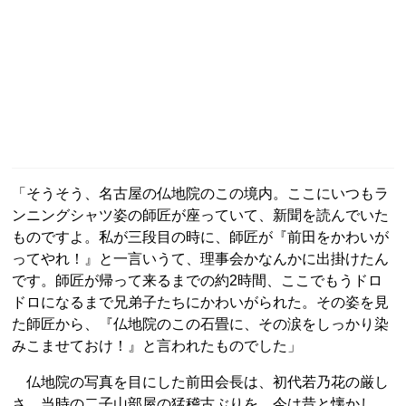
「そうそう、名古屋の仏地院のこの境内。ここにいつもラ
ンニングシャツ姿の師匠が座っていて、新聞を読んでいた
ものですよ。私が三段目の時に、師匠が『前田をかわいが
ってやれ！』と一言いうて、理事会かなんかに出掛けたん
です。師匠が帰って来るまでの約2時間、ここでもうドロ
ドロになるまで兄弟子たちにかわいがられた。その姿を見
た師匠から、『仏地院のこの石畳に、その涙をしっかり染
みこませておけ！』と言われたものでした」
仏地院の写真を目にした前田会長は、初代若乃花の厳し
さ、当時の二子山部屋の猛稽古ぶりを、今は昔と懐かし