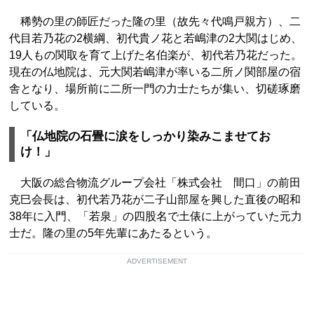
稀勢の里の師匠だった隆の里（故先々代鳴戸親方）、二
代目若乃花の2横綱、初代貴ノ花と若嶋津の2大関はじめ、
19人もの関取を育て上げた名伯楽が、初代若乃花だった。
現在の仏地院は、元大関若嶋津が率いる二所ノ関部屋の宿
舎となり、場所前に二所一門の力士たちが集い、切磋琢磨
している。
「仏地院の石畳に涙をしっかり染みこませてお
け！」
大阪の総合物流グループ会社「株式会社 間口」の前田
克巳会長は、初代若乃花が二子山部屋を興した直後の昭和
38年に入門、「若泉」の四股名で土俵に上がっていた元力
士だ。隆の里の5年先輩にあたるという。
ADVERTISEMENT