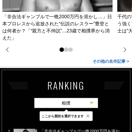
「非合法ギャンブルで一晩2000万円を溶かし…」日
千代の
本プロレスから追放された“伝説のレスラー”豊登と
う強く
は何者か？「“親方と不仲説”…23歳で相撲界から消
士は“
えた」
その他の名作記事 >
RANKING
相撲
×
ここから競技を選択できます
最新
24時間
週間
「非合法ギャンブルで一晩2000万円を溶か