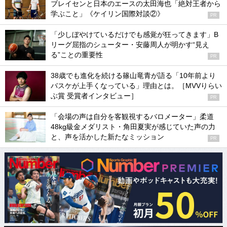
ブレイセンと日本のエースの太田海也「絶対王者から
学ぶこと」《ケイリン国際対談②》
PR
「少しぼやけているだけでも感覚が狂ってきます」B
リーグ屈指のシューター・安藤周人が明かす“見え
る”ことの重要性
PR
38歳でも進化を続ける篠山竜青が語る「10年前より
バスケが上手くなっている」理由とは。［MVVりらい
ぶ賞 受賞者インタビュー］
PR
「会場の声は自分を客観視するバロメーター」柔道
48kg級金メダリスト・角田夏実が感じていた声の力
と、声を活かした新たなミッション
PR