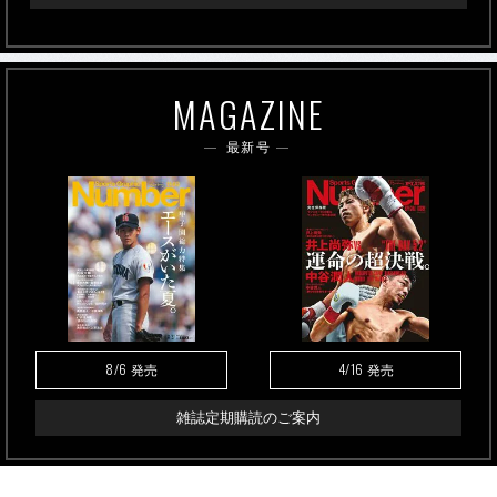
MAGAZINE
最新号
8/6
4/16
発売
発売
雑誌定期購読のご案内