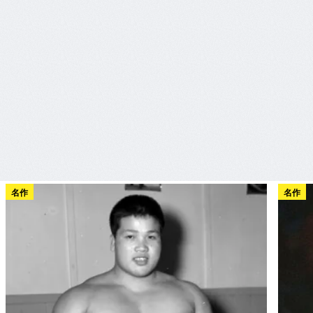
名作
名作