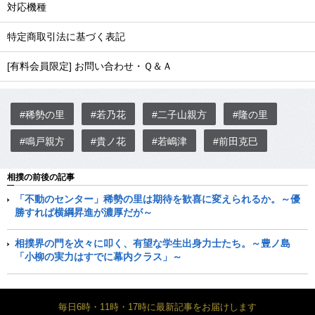
対応機種
特定商取引法に基づく表記
[有料会員限定] お問い合わせ・Ｑ＆Ａ
#稀勢の里
#若乃花
#二子山親方
#隆の里
#鳴戸親方
#貴ノ花
#若嶋津
#前田克巳
相撲の前後の記事
「不動のセンター」稀勢の里は期待を歓喜に変えられるか。～優
勝すれば横綱昇進が濃厚だが～
相撲界の門を次々に叩く、有望な学生出身力士たち。～豊ノ島
「小柳の実力はすでに幕内クラス」～
毎日6時・11時・17時に最新記事をお届けします