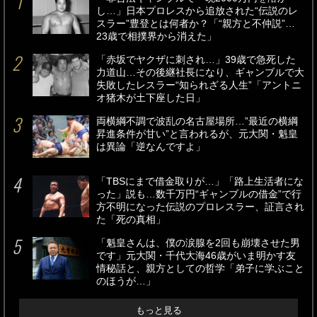
し…」日本プロレスから追放された“伝説のレ
スラー”豊登とは何者か？「“親方と不仲説”…
23歳で相撲界から消えた」
「赤坂でヤクザに刺され…」39歳で急死した
力道山…その後継社長になり、ギャンブルで大
失敗したレスラー“知られざる人生”「アントニ
オ猪木が土下座した日」
両横綱不調で波乱の名古屋場所…”最近の横綱
昇進条件が甘い”と言われるが、元大関・魁皇
は異論「逆なんですよ」
「TBSにまで借金取りが…」「路上生活者にな
った」説も…数千万円“ギャンブルの借金”で行
方不明になった伝説のプロレスラー、証言され
た「死の真相」
「魁皇さんは、僕の涙腺を2回も崩壊させた男
です」元大関・千代大海46歳がいま明かす友
情秘話と、親方としての哲学「弟子に学ぶこと
のほうが…」
もっと見る