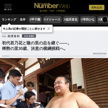
有料会員
毎日6時・11時・17時更新
ランキング
名作
#甲子園
#ドジャース
#益田直也
#早田ひな
#高木
〉
×
今人気の記事が競技ごとに探せます
格闘技
相撲
相撲春秋
BACK NUMBER
初代若乃花と隆の里の志を継ぐ――。
稀勢の里30歳、決意の横綱挑戦へ。
2016/07/09 07:00