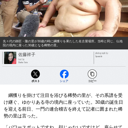
先々代の師匠・隆の里が30歳の時に綱獲りを果たした名古屋場所。当時と同じ、仏地
院の境内に座った30歳となる稀勢の里。
photograph by
佐藤祥子
Sponichi
text by
Shoko Sato
ポスト
シェア
コピー
綱獲りを掛けて注目を浴びる稀勢の里が、その系譜を受
け継ぐ、ゆかりある寺の境内に座っていた。30歳の誕生日
を迎える前日、一門の連合稽古を終えて記者に囲まれた稀
勢の里は言った。
「パワースポットですね。顔じゃないですけど、座らせて