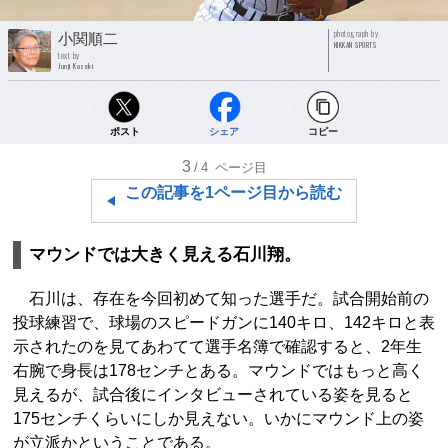
photograph by
小関順二
NIKKAN SPORTS
text by
Junji Koseki
ポスト
シェア
コピー
3
/4
ページ目
この記事を1ページ目から読む
マウンドでは大きく見える石川翔。
石川は、存在を今回初めて知った選手だ。試合開始前の
投球練習で、球場のスピードガンに140キロ、142キロと表
示されたのを見てあわてて選手名簿で確認すると、2年生
右腕で身長は178センチとある。マウンドではもっと高く
見えるが、試合後にインタビューされている姿を見ると
175センチくらいにしか見えない。いかにマウンド上の姿
が立派かということである。