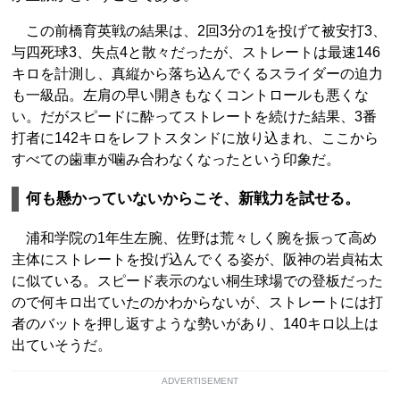
この前橋育英戦の結果は、2回3分の1を投げて被安打3、
与四死球3、失点4と散々だったが、ストレートは最速146
キロを計測し、真縦から落ち込んでくるスライダーの迫力
も一級品。左肩の早い開きもなくコントロールも悪くな
い。だがスピードに酔ってストレートを続けた結果、3番
打者に142キロをレフトスタンドに放り込まれ、ここから
すべての歯車が噛み合わなくなったという印象だ。
何も懸かっていないからこそ、新戦力を試せる。
浦和学院の1年生左腕、佐野は荒々しく腕を振って高め
主体にストレートを投げ込んでくる姿が、阪神の岩貞祐太
に似ている。スピード表示のない桐生球場での登板だった
ので何キロ出ていたのかわからないが、ストレートには打
者のバットを押し返すような勢いがあり、140キロ以上は
出ていそうだ。
ADVERTISEMENT