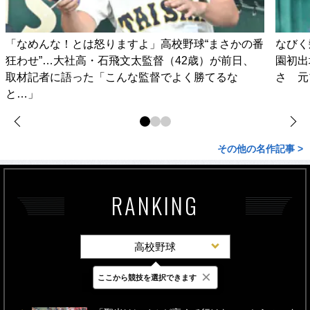
「なめんな！とは怒りますよ」高校野球“まさかの番
なびく
狂わせ”…大社高・石飛文太監督（42歳）が前日、
園初出
取材記者に語った「こんな監督でよく勝てるな
さ 元
と…」
その他の名作記事 >
RANKING
高校野球
×
ここから競技を選択できます
最新
24時間
週間