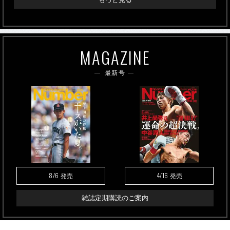
MAGAZINE
最新号
8/6
4/16
発売
発売
雑誌定期購読のご案内