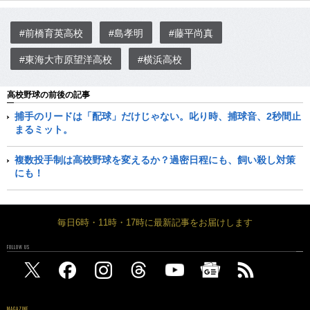
#前橋育英高校
#島孝明
#藤平尚真
#東海大市原望洋高校
#横浜高校
高校野球の前後の記事
捕手のリードは「配球」だけじゃない。叱り時、捕球音、2秒間止
まるミット。
複数投手制は高校野球を変えるか？過密日程にも、飼い殺し対策
にも！
毎日6時・11時・17時に最新記事をお届けします
FOLLOW US
MAGAZINE