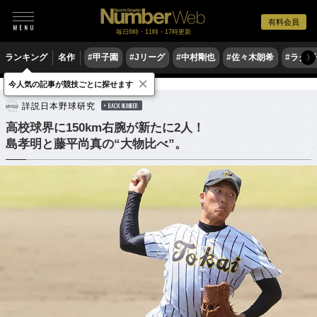
有料会員
毎日6時・11時・17時更新
ランキング
名作
#甲子園
#Jリーグ
#中村剛也
#佐々木朗希
#ラグ
〉
×
今人気の記事が競技ごとに探せます
野球
高校野球
詳説日本野球研究
BACK NUMBER
高校球界に150km右腕が新たに2人！
島孝明と藤平尚真の“大物比べ”。