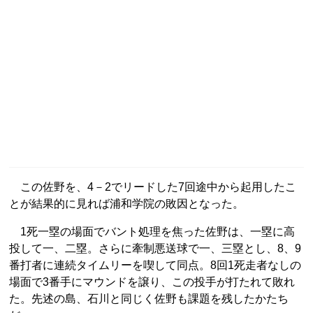
この佐野を、4－2でリードした7回途中から起用したこ
とが結果的に見れば浦和学院の敗因となった。
1死一塁の場面でバント処理を焦った佐野は、一塁に高
投して一、二塁。さらに牽制悪送球で一、三塁とし、8、9
番打者に連続タイムリーを喫して同点。8回1死走者なしの
場面で3番手にマウンドを譲り、この投手が打たれて敗れ
た。先述の島、石川と同じく佐野も課題を残したかたち