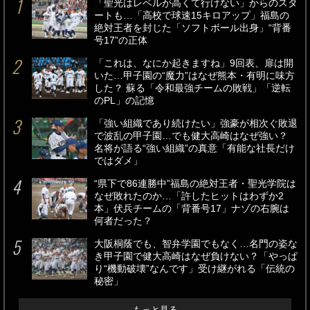
「聖光はレベルが高くて行けない」からのスタ
ートも…「高校で球速15キロアップ」福島の
絶対王者を封じた「ソフトボール出身」“背番
号17”の正体
「これは、なにか起きますね」9回表、扉は開
いた…甲子園の“魔力”はなぜ熊本・有明に味方
した？ 蘇る「令和最強チームの敗戦」「逆転
のPL」の記憶
「強い組織であり続けたい」強豪が相次ぐ敗退
で波乱の甲子園…でも健大高崎はなぜ強い？
名将が語る“強い組織”の真意「有能な社長だけ
ではダメ」
“県下で86連勝中”福島の絶対王者・聖光学院は
なぜ敗れたのか…「許したヒットはわずか2
本」伏兵チームの「背番号17」ナゾの右腕は
何者だった？
大阪桐蔭でも、智弁学園でもなく…名門の姿な
き甲子園で健大高崎はなぜ負けない？「やっぱ
り“機動破壊”なんです」受け継がれる「伝統の
秘密」
もっと見る