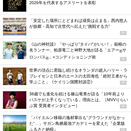
2026年を代表するアスリートを表彰
「安定した場所にとどまれば成長は止まる」西内悠人
が故郷・高知で次世代へ伝えた“挑戦する力”
PR
《山の神対談》「やっぱり“タイパ”がいい！」箱根の
名ランナー、柏原竜二と神野大地が語る「エアー
サ
®
ロンパス
」×コンディショニング術
®
PR
世界の頂点に君臨し続けるオランダの超人ハリー・ラ
ブレイセンと日本のエースの太田海也「絶対王者から
学ぶこと」《ケイリン国際対談②》
PR
38歳でも進化を続ける篠山竜青が語る「10年前より
バスケが上手くなっている」理由とは。［MVVりらい
ぶ賞 受賞者インタビュー］
PR
「バイエルン移籍の逸材輩出も“グラウンドがなかっ
た”…」サガン鳥栖最強アカデミーを変えた『企業版
ふるさと納税』
PR