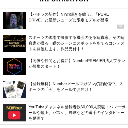
【バボラの新作】NYの輝きを纏う。「PURE
DRIVE」と最新シューズに限定モデルが登場
PR
スポーツの現場で撮影する機会のある写真家、その写
真家が撮る一瞬のシーンにスポットをあてるコンテス
トを開催します。作品受付中！
【同僚や仲間とお得に】NumberPREMIER法人プラン
が募集スタート！
【登録無料】Numberメールマガジン好評配信中。ス
ポーツの「今」をメールでお届け！
YouTubeチャンネル登録者数60,000人突破！バレーボ
ールや陸上、バスケ、野球などの選手のインタビュー
を動画で