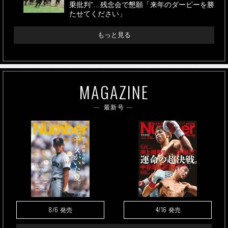
乗批判”…残念会で懇願「来年のダービーを勝
たせてください」
もっと見る
MAGAZINE
最新号
8/6
4/16
発売
発売