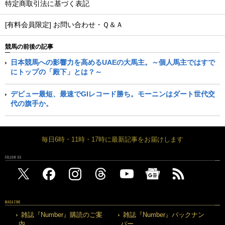
特定商取引法に基づく表記
[有料会員限定] お問い合わせ・Ｑ＆Ａ
競馬の前後の記事
日本競馬への影響力を高めるUAEの大馬主。～個人馬主ではすで
にトップの「殿下」とは？～
デビュー最短、最速でGIレコード勝ち。モーニンはダート世代交
代の旗手か。
毎日6時・11時・17時に最新記事をお届けします
FOLLOW US
MAGAZINE
雑誌『Number』購読のご案
雑誌『Number』バックナン
内
バー