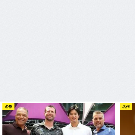
名作
名作