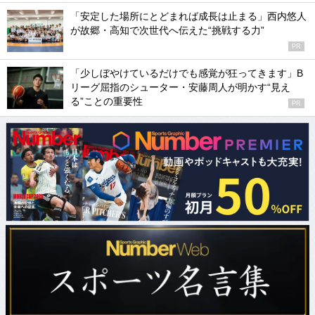
「安定した場所にとどまれば成長は止まる」西内悠人
が故郷・高知で次世代へ伝えた“挑戦する力”
PR
「少しぼやけているだけでも感覚が狂ってきます」B
リーグ屈指のシューター・安藤周人が明かす“見え
る”ことの重要性
PR