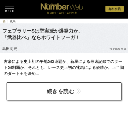
有料会員
毎日6時・11時・17時更新
競馬
フェブラリーSは堅実派か爆発力か。
「武器比べ」ならホワイトフーガ！
島田明宏
2016/02/20 08:00
古豪による史上初の平地GI3連覇か、新星による最速記録でのダー
トGI制覇か、それとも、レース史上初の牝馬による優勝か。上半期
のダート王を決め...
続きを読む