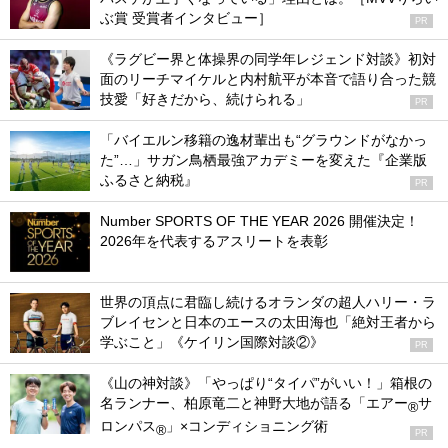
ぶ賞 受賞者インタビュー］
PR
《ラグビー界と体操界の同学年レジェンド対談》初対
面のリーチマイケルと内村航平が本音で語り合った競
技愛「好きだから、続けられる」
PR
「バイエルン移籍の逸材輩出も“グラウンドがなかっ
た”…」サガン鳥栖最強アカデミーを変えた『企業版
ふるさと納税』
PR
Number SPORTS OF THE YEAR 2026 開催決定！
2026年を代表するアスリートを表彰
世界の頂点に君臨し続けるオランダの超人ハリー・ラ
ブレイセンと日本のエースの太田海也「絶対王者から
学ぶこと」《ケイリン国際対談②》
PR
《山の神対談》「やっぱり“タイパ”がいい！」箱根の
名ランナー、柏原竜二と神野大地が語る「エアー
サ
®
ロンパス
」×コンディショニング術
®
PR