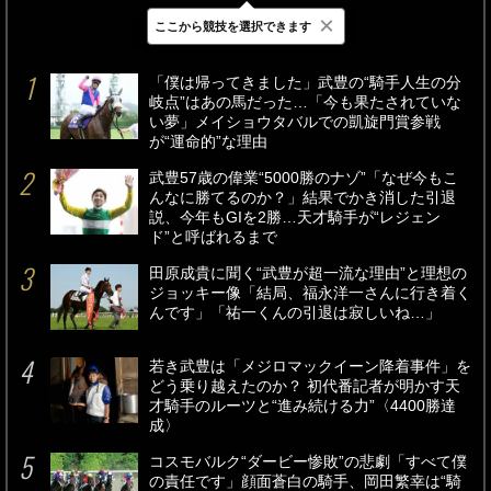
×
ここから競技を選択できます
最新
24時間
週間
「僕は帰ってきました」武豊の“騎手人生の分
岐点”はあの馬だった…「今も果たされていな
い夢」メイショウタバルでの凱旋門賞参戦
が“運命的”な理由
武豊57歳の偉業“5000勝のナゾ”「なぜ今もこ
んなに勝てるのか？」結果でかき消した引退
説、今年もGIを2勝…天才騎手が“レジェン
ド”と呼ばれるまで
田原成貴に聞く“武豊が超一流な理由”と理想の
ジョッキー像「結局、福永洋一さんに行き着く
んです」「祐一くんの引退は寂しいね…」
若き武豊は「メジロマックイーン降着事件」を
どう乗り越えたのか？ 初代番記者が明かす天
才騎手のルーツと“進み続ける力”〈4400勝達
成〉
コスモバルク“ダービー惨敗”の悲劇「すべて僕
の責任です」顔面蒼白の騎手、岡田繁幸は“騎