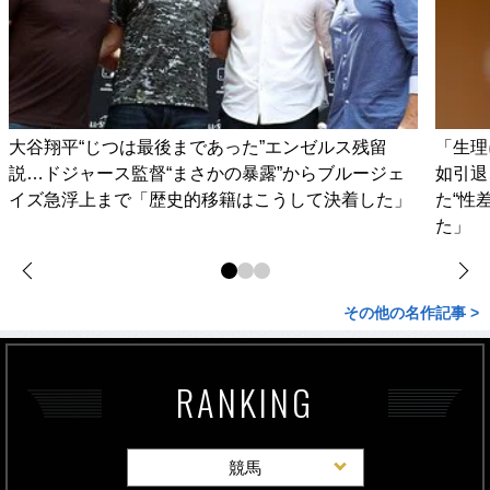
大谷翔平“じつは最後まであった”エンゼルス残留
「生理
説…ドジャース監督“まさかの暴露”からブルージェ
如引退
イズ急浮上まで「歴史的移籍はこうして決着した」
た“性
た」
その他の名作記事 >
RANKING
競馬