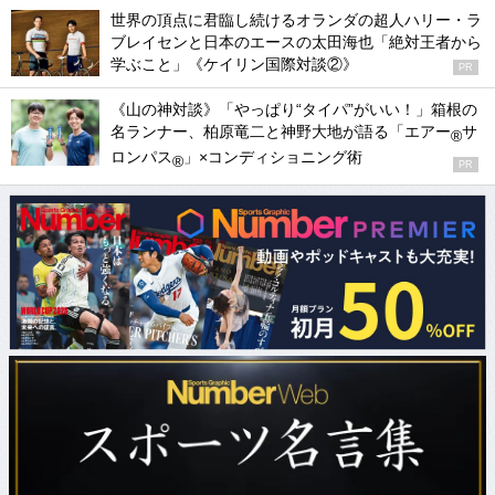
世界の頂点に君臨し続けるオランダの超人ハリー・ラ
ブレイセンと日本のエースの太田海也「絶対王者から
学ぶこと」《ケイリン国際対談②》
PR
《山の神対談》「やっぱり“タイパ”がいい！」箱根の
名ランナー、柏原竜二と神野大地が語る「エアー
サ
®
ロンパス
」×コンディショニング術
®
PR