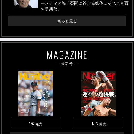
ーメディア論「疑問に答える媒体…それこそ百
科事典だ」
もっと見る
MAGAZINE
最新号
8/6
4/16
発売
発売