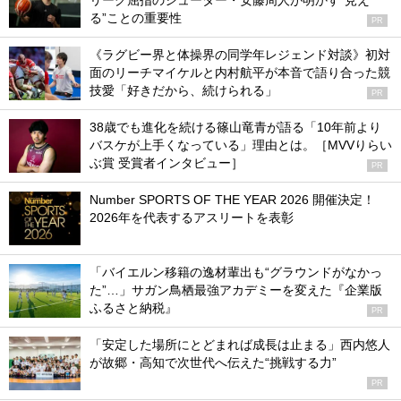
リーグ屈指のシューター・安藤周人が明かす“見え
る”ことの重要性
PR
《ラグビー界と体操界の同学年レジェンド対談》初対
面のリーチマイケルと内村航平が本音で語り合った競
技愛「好きだから、続けられる」
PR
38歳でも進化を続ける篠山竜青が語る「10年前より
バスケが上手くなっている」理由とは。［MVVりらい
ぶ賞 受賞者インタビュー］
PR
Number SPORTS OF THE YEAR 2026 開催決定！
2026年を代表するアスリートを表彰
「バイエルン移籍の逸材輩出も“グラウンドがなかっ
た”…」サガン鳥栖最強アカデミーを変えた『企業版
ふるさと納税』
PR
「安定した場所にとどまれば成長は止まる」西内悠人
が故郷・高知で次世代へ伝えた“挑戦する力”
PR