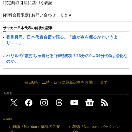
特定商取引法に基づく表記
[有料会員限定] お問い合わせ・Ｑ＆Ａ
サッカー日本代表の前後の記事
香川真司、日本代表合宿で語る。「誰が点を獲るかというよ
り……」
ハリルの“数打ちゃ当たる”作戦成功？23分の0→34分の3は進化な
のか。
毎日6時・11時・17時に最新記事をお届けします
FOLLOW US
MAGAZINE
雑誌『Number』購読のご案
雑誌『Number』バックナン
内
バー