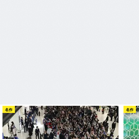
名作
名作