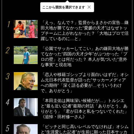
×
ここから競技を選択できます
最新
24時間
週間
「えっ、なんで？」監督からまさかの宣告…鎌
田大地が勝てなかった“愛媛の天才”はなぜトッ
プチームに上がれなかった？「大地はプロで活
躍しているのに…と」
「公園でサッカーしてこい」あの鎌田大地が勝
てなかった“四国の天才少年”がぶつかった「プ
ロの壁」とは何だった？ 本人が気づいた“意外
な事実”と現在地
「恋人や移籍ゴシップより面白いはずだ」オシ
ム元日本代表監督が語った“サッカーメディア
への期待”「深く語る必要が…そういうわけ
で、ありがとう」
「本田圭佑は興味深い候補だが…」トルシエ
と“最も近い記者”最期の対話「ありがとう、あ
りがとう」「君が日本と私をつないでくれた」
《追悼・田村修一さん》
「ピッチと同じ高いレベルでなければ」オシム
と“生涯愛した記者”が生前に願った日本サッカ