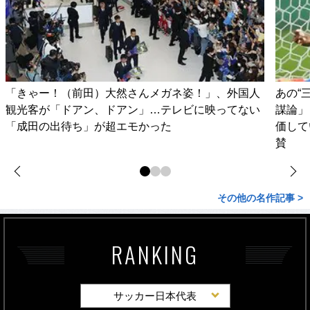
「きゃー！（前田）大然さんメガネ姿！」、外国人
あの“
観光客が「ドアン、ドアン」…テレビに映ってない
謀論」
「成田の出待ち」が超エモかった
価して
賛
その他の名作記事 >
RANKING
サッカー日本代表