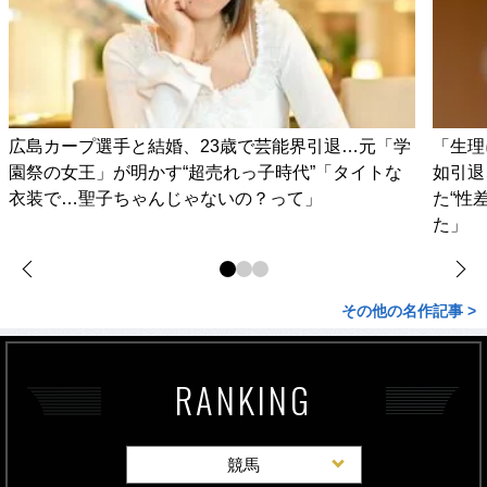
広島カープ選手と結婚、23歳で芸能界引退…元「学
「生理
園祭の女王」が明かす“超売れっ子時代”「タイトな
如引退
衣装で…聖子ちゃんじゃないの？って」
た“性
た」
その他の名作記事 >
RANKING
競馬