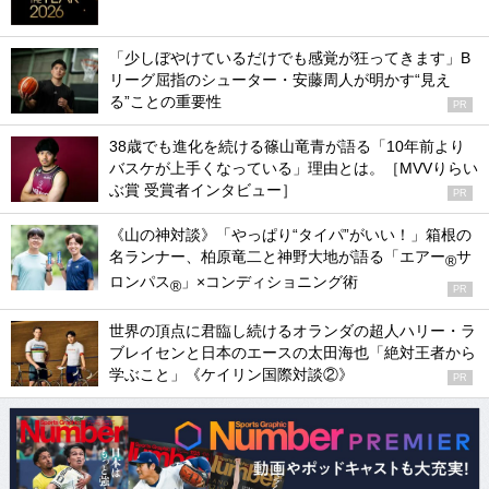
「少しぼやけているだけでも感覚が狂ってきます」B
リーグ屈指のシューター・安藤周人が明かす“見え
る”ことの重要性
PR
38歳でも進化を続ける篠山竜青が語る「10年前より
バスケが上手くなっている」理由とは。［MVVりらい
ぶ賞 受賞者インタビュー］
PR
《山の神対談》「やっぱり“タイパ”がいい！」箱根の
名ランナー、柏原竜二と神野大地が語る「エアー
サ
®
ロンパス
」×コンディショニング術
®
PR
世界の頂点に君臨し続けるオランダの超人ハリー・ラ
ブレイセンと日本のエースの太田海也「絶対王者から
学ぶこと」《ケイリン国際対談②》
PR