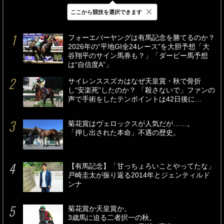
×
ここから競技を選択できます
最新
24時間
週間
フォーエバーヤングは有馬記念を勝てるのか？
2026年の“平地GI全24レース”を大胆予想「大
谷翔平のサイン馬券も？」「ダービー馬予想
は“自信度A”」
サイレンススズカはなぜ天皇賞・秋で骨折
し“安楽死”したのか？ 「殺さないで」ファンの
声で手術をしたテンポイントは42日後に…
菊花賞はヴェロックスが人気だが……。
「押し出された本命」不遇の歴史。
【有馬記念】「甘っちょろいことやってたな」
戸崎圭太が振り返る2014年とジェンティルド
ンナ
菊花賞か天皇賞か。
3歳馬に迫る二者択一の秋。