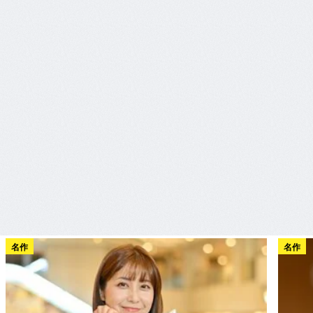
名作
名作