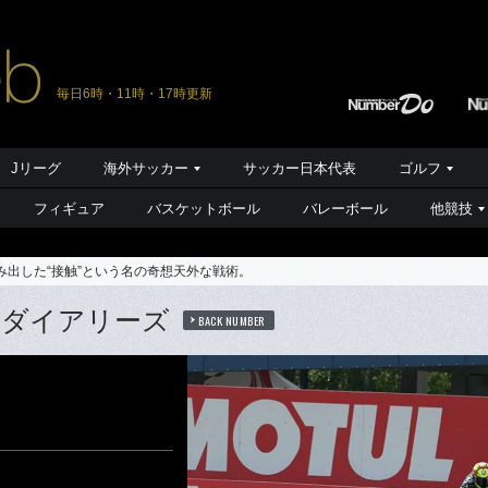
毎日6時・11時・17時更新
Jリーグ
海外サッカー
サッカー日本代表
ゴルフ
フィギュア
バスケットボール
バレーボール
他競技
み出した“接触”という名の奇想天外な戦術。
・ダイアリーズ
BACK NUMBER