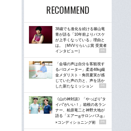
RECOMMEND
38歳でも進化を続ける篠山竜
青が語る「10年前よりバスケ
が上手くなっている」理由と
は。［MVVりらいぶ賞 受賞者
インタビュー］
PR
「会場の声は自分を客観視す
るバロメーター」柔道48kg級
金メダリスト・角田夏実が感
じていた声の力と、声を活か
した新たなミッション
PR
《山の神対談》「やっぱり“タ
イパ”がいい！」箱根の名ラン
ナー、柏原竜二と神野大地が
語る「エアー
サロンパス
」
®
®
×コンディショニング術
PR