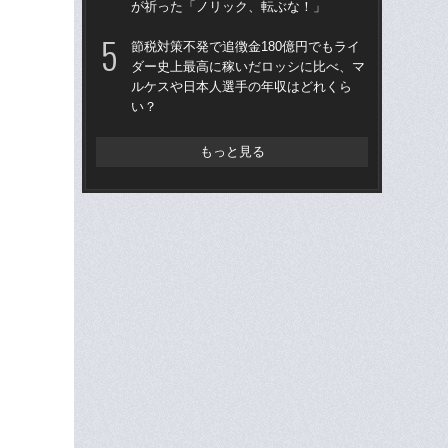
が祈った「ノリック、転ぶな！」
グ
節税対策不発で追徴金180億円でもライ
加
ダー史上最高に稼いだロッシに比べ、マ
る引
ルケスや日本人選手の年収はどれくら
取材
い？
大
もっと見る