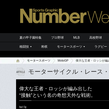
夏の甲子園特集
プロ野球
MLB
高校野球
格闘技
将棋
モータースポーツ
ラグビー
モータースポーツ
MotoGP
偉大な王者・ロッシが編
モーターサイクル・レース
偉大な王者・ロッシが編み出した
“接触”という名の奇想天外な戦術。
text by