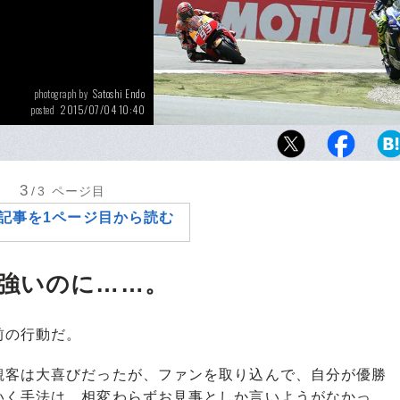
Satoshi Endo
photograph by
2015/07/04 10:40
posted
接触直後、グラベルに飛び出したロッシは難
帰し、今季3勝目を挙げて ランクトップを堅
3
/3
ページ目
記事を1ページ目から読む
強いのに……。
前の行動だ。
客は大喜びだったが、ファンを取り込んで、自分が優勝
いく手法は、相変わらずお見事としか言いようがなかっ