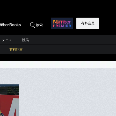
有料会員
検索
テニス
競馬
有料記事