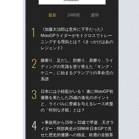
最新
24時間
週間
《加藤大治郎は意外に下手だった》
日本
MotoGPライダーがモトクロスでトレー
優勝
ニングする理由とは？《きっかけはあの
と
レジェンド》
の
膝擦り、足だし、肘擦り、肩擦り…ライ
ま
ディングの常識を塗り替えた「キング・
生
ケニー」に始まるグランプリの革命児の
籍
系譜
神
日本には小椋藍がいる！ 遂にMotoGP初
「
優勝を果たした25歳の進化のポイント
な…
と、ライバルに脅威を与えるレース終盤
ライ
の「特別な才能」とは？
27
＜事故死から15年＞32歳で早逝…天才ラ
「
イダー・阿部典史が1996年日本GPで見
CB
せた歴史的優勝への独走、鈴鹿の全観客
虫