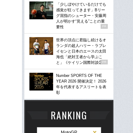
「少しぼやけているだけでも
感覚が狂ってきます」Bリー
グ屈指のシューター・安藤周
人が明かす“見える”ことの重
要性
PR
世界の頂点に君臨し続けるオ
ランダの超人ハリー・ラブレ
イセンと日本のエースの太田
海也「絶対王者から学ぶこ
と」《ケイリン国際対談②》
PR
Number SPORTS OF THE
YEAR 2026 開催決定！ 2026
年を代表するアスリートを表
彰
RANKING
MotoGP