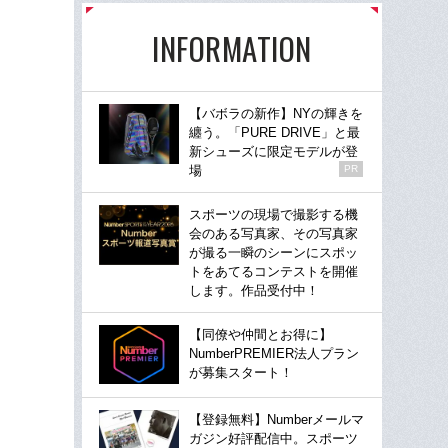
INFORMATION
【バボラの新作】NYの輝きを
纏う。「PURE DRIVE」と最
新シューズに限定モデルが登
場
PR
スポーツの現場で撮影する機
会のある写真家、その写真家
が撮る一瞬のシーンにスポッ
トをあてるコンテストを開催
します。作品受付中！
【同僚や仲間とお得に】
NumberPREMIER法人プラン
が募集スタート！
【登録無料】Numberメールマ
ガジン好評配信中。スポーツ