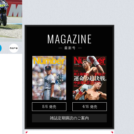
MAGAZINE
最新号
なくコース復
持した。
8/6
4/16
発売
発売
雑誌定期購読のご案内