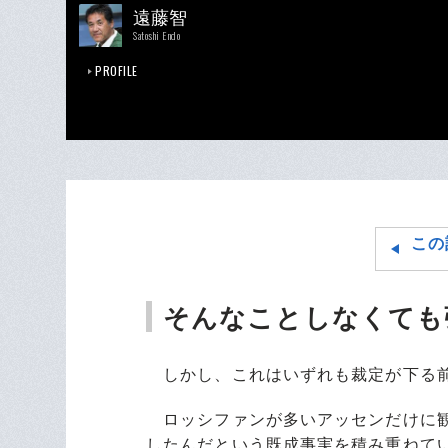
遠藤智
Satoshi Endo
PROFILE
この
そんなことしなくても
しかし、これはいずれも裁定が下る
ロッシファンが多いアッセンだけに観
したんだという既成事実を積み重ねて