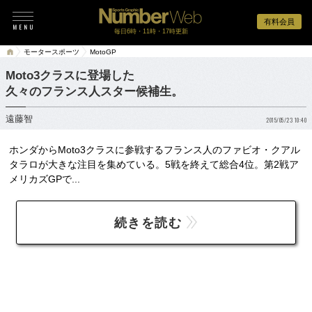
有料会員
毎日6時・11時・17時更新
モータースポーツ
MotoGP
Moto3クラスに登場した
久々のフランス人スター候補生。
遠藤智
2015/05/23 10:40
ホンダからMoto3クラスに参戦するフランス人のファビオ・クアル
タラロが大きな注目を集めている。5戦を終えて総合4位。第2戦ア
メリカズGPで...
続きを読む