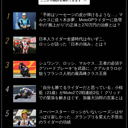
最新
24時間
週間
「手術はソーセージの皮が弾けるような…」マ
ルケスに佐々木歩夢、MotoGPライダーに急増
中の“腕上がり”の正体と270万円の治療とは？
日本人ライダー全盛時代は今いずこ。
ロッシが語った「日本の強み」とは？
シュワンツ、ロッシ、マルケス…王者の必須テ
ク“ハードブレーキ”を武器に、クアルタラロが
狙うフランス人初の最高峰クラス王座
「自分も勝てるライダーだと思っている」小椋
藍（21歳）がMoto2で2戦連続2位！ グリッド
での緊張を解きほぐす、加藤大治郎の言葉とは
スーパースター・ロッシがいないシーズンはや
っぱり寂しかった…グランプリを変えた不世出
のライダーの功績