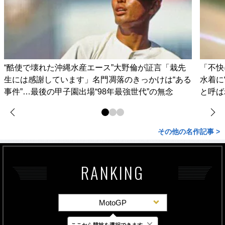
“酷使で壊れた沖縄水産エース”大野倫が証言「栽先
「不快
生には感謝しています」名門凋落のきっかけは“ある
水着に
事件”…最後の甲子園出場“98年最強世代”の無念
と呼ば
その他の名作記事 >
RANKING
MotoGP
×
ここから競技を選択できます