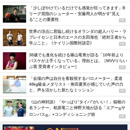
「少しぼやけているだけでも感覚が狂ってきます」B
リーグ屈指のシューター・安藤周人が明かす“見え
る”ことの重要性
PR
世界の頂点に君臨し続けるオランダの超人ハリー・ラ
ブレイセンと日本のエースの太田海也「絶対王者から
学ぶこと」《ケイリン国際対談②》
PR
38歳でも進化を続ける篠山竜青が語る「10年前より
バスケが上手くなっている」理由とは。［MVVりらい
ぶ賞 受賞者インタビュー］
PR
「会場の声は自分を客観視するバロメーター」柔道
48kg級金メダリスト・角田夏実が感じていた声の力
と、声を活かした新たなミッション
PR
《山の神対談》「やっぱり“タイパ”がいい！」箱根の
名ランナー、柏原竜二と神野大地が語る「エアー
サ
®
ロンパス
」×コンディショニング術
®
PR