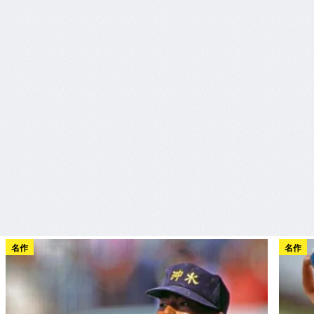
名作
名作