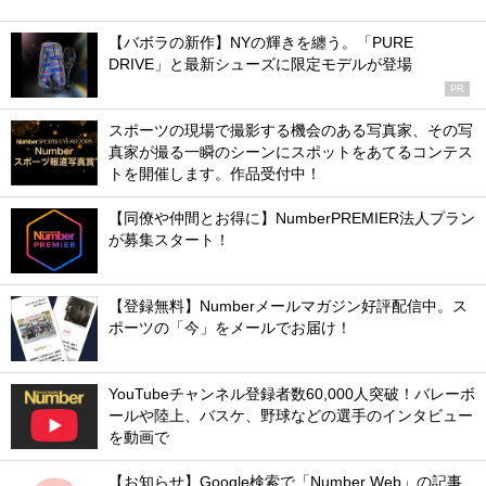
【バボラの新作】NYの輝きを纏う。「PURE
DRIVE」と最新シューズに限定モデルが登場
PR
スポーツの現場で撮影する機会のある写真家、その写
真家が撮る一瞬のシーンにスポットをあてるコンテス
トを開催します。作品受付中！
【同僚や仲間とお得に】NumberPREMIER法人プラン
が募集スタート！
【登録無料】Numberメールマガジン好評配信中。ス
ポーツの「今」をメールでお届け！
YouTubeチャンネル登録者数60,000人突破！バレーボ
ールや陸上、バスケ、野球などの選手のインタビュー
を動画で
【お知らせ】Google検索で「Number Web」の記事