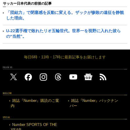
サッカー日本代表の前後の記事
「団結力」で閉塞感を反動に変える。ザックが惨敗の遠征を静観
した理由。
U-22選手権で敗れたリオ五輪世代。世界一を視野に入れた彼ら
の“当然”。
毎日6時・11時・17時に最新記事をお届けします
FOLLOW US
MAGAZINE
雑誌『Number』購読のご案
雑誌『Number』バックナン
内
バー
SPECIAL
Number SPORTS OF THE
YEAR