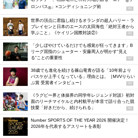
®
ロンパス
」×コンディショニング術
®
PR
世界の頂点に君臨し続けるオランダの超人ハリー・ラ
ブレイセンと日本のエースの太田海也「絶対王者から
学ぶこと」《ケイリン国際対談②》
PR
「少しぼやけているだけでも感覚が狂ってきます」B
リーグ屈指のシューター・安藤周人が明かす“見え
る”ことの重要性
PR
38歳でも進化を続ける篠山竜青が語る「10年前より
バスケが上手くなっている」理由とは。［MVVりらい
ぶ賞 受賞者インタビュー］
PR
《ラグビー界と体操界の同学年レジェンド対談》初対
面のリーチマイケルと内村航平が本音で語り合った競
技愛「好きだから、続けられる」
PR
Number SPORTS OF THE YEAR 2026 開催決定！
2026年を代表するアスリートを表彰