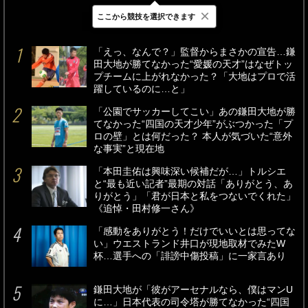
×
ここから競技を選択できます
最新
24時間
週間
「えっ、なんで？」監督からまさかの宣告…鎌
田大地が勝てなかった“愛媛の天才”はなぜトッ
プチームに上がれなかった？「大地はプロで活
躍しているのに…と」
「公園でサッカーしてこい」あの鎌田大地が勝
てなかった“四国の天才少年”がぶつかった「プ
ロの壁」とは何だった？ 本人が気づいた“意外
な事実”と現在地
「本田圭佑は興味深い候補だが…」トルシエ
と“最も近い記者”最期の対話「ありがとう、あ
りがとう」「君が日本と私をつないでくれた」
《追悼・田村修一さん》
「感動をありがとう！だけでいいとは思ってな
い」ウエストランド井口が現地取材でみたW
杯…選手への「誹謗中傷投稿」に一家言あり
鎌田大地が「彼がアーセナルなら、僕はマンU
に…」日本代表の司令塔が勝てなかった“四国