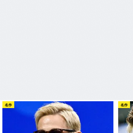
名作
名作