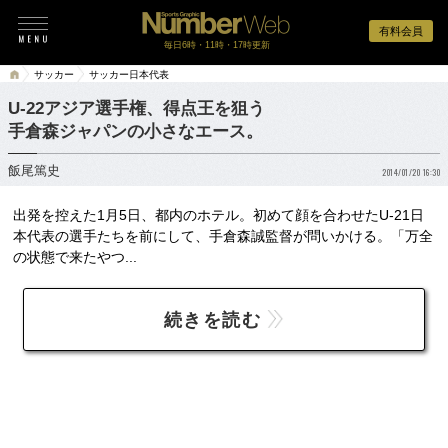
有料会員
毎日6時・11時・17時更新
サッカー
サッカー日本代表
U-22アジア選手権、得点王を狙う
手倉森ジャパンの小さなエース。
飯尾篤史
2014/01/20 16:30
出発を控えた1月5日、都内のホテル。初めて顔を合わせたU-21日
本代表の選手たちを前にして、手倉森誠監督が問いかける。「万全
の状態で来たやつ...
続きを読む