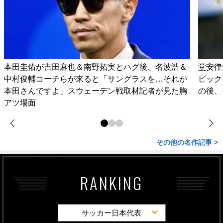
本田圭佑が吉田麻也＆南野拓実とハグ後、名波浩＆
堂安律
中村俊輔コーチらが来ると「サングラスを…それが
ビック
本田さんですよ」スウェーデン戦取材記者が見た胸
の後、
アツ場面
その他の名作記事 >
RANKING
サッカー日本代表