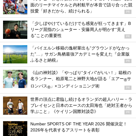
面のリーチマイケルと内村航平が本音で語り合った競
技愛「好きだから、続けられる」
PR
「少しぼやけているだけでも感覚が狂ってきます」B
リーグ屈指のシューター・安藤周人が明かす“見え
る”ことの重要性
PR
「バイエルン移籍の逸材輩出も“グラウンドがなかっ
た”…」サガン鳥栖最強アカデミーを変えた『企業版
ふるさと納税』
PR
《山の神対談》「やっぱり“タイパ”がいい！」箱根の
名ランナー、柏原竜二と神野大地が語る「エアー
サ
®
ロンパス
」×コンディショニング術
®
PR
世界の頂点に君臨し続けるオランダの超人ハリー・ラ
ブレイセンと日本のエースの太田海也「絶対王者から
学ぶこと」《ケイリン国際対談②》
PR
Number SPORTS OF THE YEAR 2026 開催決定！
2026年を代表するアスリートを表彰