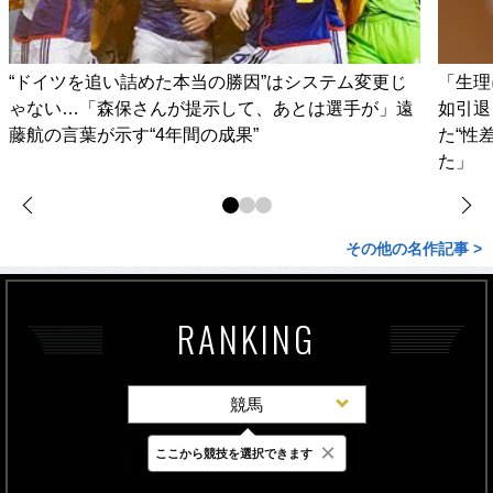
“ドイツを追い詰めた本当の勝因”はシステム変更じ
「生理
ゃない…「森保さんが提示して、あとは選手が」遠
如引退
藤航の言葉が示す“4年間の成果”
た“性
た」
その他の名作記事 >
RANKING
競馬
×
ここから競技を選択できます
最新
24時間
週間