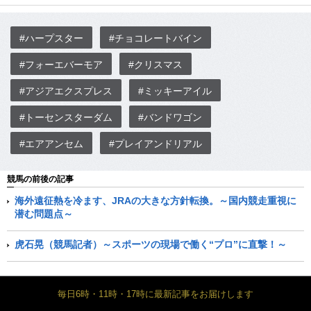
#ハープスター
#チョコレートバイン
#フォーエバーモア
#クリスマス
#アジアエクスプレス
#ミッキーアイル
#トーセンスターダム
#バンドワゴン
#エアアンセム
#プレイアンドリアル
競馬の前後の記事
海外遠征熱を冷ます、JRAの大きな方針転換。～国内競走重視に
潜む問題点～
虎石晃（競馬記者）～スポーツの現場で働く“プロ”に直撃！～
毎日6時・11時・17時に最新記事をお届けします