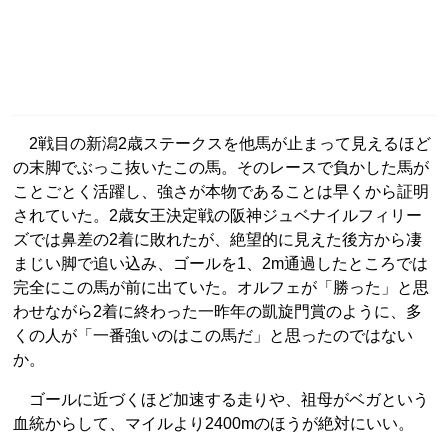
2戦目の新潟2歳ステークスを他馬が止まって見えるほど
の末脚でぶっこ抜いたこの馬。そのレースで負かした馬が
ことごとく活躍し、強さが本物であることは早くから証明
されていた。2歳女王決定戦の阪神ジュベナイルフィリー
ズでは鼻差の2着に敗れたが、絶望的に見えた後方から凄
まじい脚で追い込み、ゴールを1、2m通過したところでは
完全にこの馬が前に出ていた。オルフェが「勝った」と思
わせながら2着に終わった一昨年の凱旋門賞のように、多
くの人が「一番強いのはこの馬だ」と思ったのではない
か。
ゴールに近づくほど加速する走りや、祖母がベガという
血統からして、マイルより2400mのほうが絶対にいい。