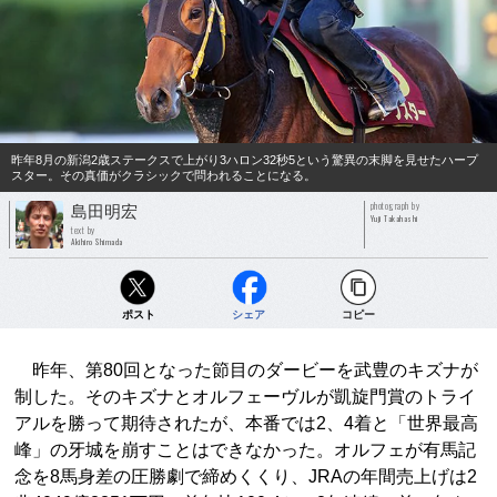
昨年8月の新潟2歳ステークスで上がり3ハロン32秒5という驚異の末脚を見せたハープ
スター。その真価がクラシックで問われることになる。
photograph by
島田明宏
Yuji Takahashi
text by
Akihiro Shimada
ポスト
シェア
コピー
昨年、第80回となった節目のダービーを武豊のキズナが
制した。そのキズナとオルフェーヴルが凱旋門賞のトライ
アルを勝って期待されたが、本番では2、4着と「世界最高
峰」の牙城を崩すことはできなかった。オルフェが有馬記
念を8馬身差の圧勝劇で締めくくり、JRAの年間売上げは2