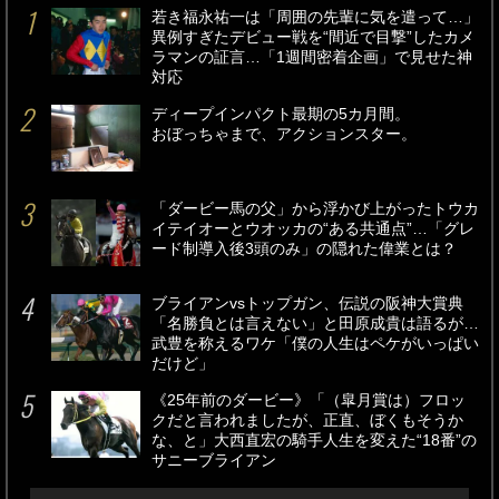
若き福永祐一は「周囲の先輩に気を遣って…」
異例すぎたデビュー戦を“間近で目撃”したカメ
ラマンの証言…「1週間密着企画」で見せた神
対応
ディープインパクト最期の5カ月間。
おぼっちゃまで、アクションスター。
「ダービー馬の父」から浮かび上がったトウカ
イテイオーとウオッカの“ある共通点”…「グレ
ード制導入後3頭のみ」の隠れた偉業とは？
ブライアンvsトップガン、伝説の阪神大賞典
「名勝負とは言えない」と田原成貴は語るが…
武豊を称えるワケ「僕の人生はペケがいっぱい
だけど」
《25年前のダービー》「（皐月賞は）フロッ
クだと言われましたが、正直、ぼくもそうか
な、と」大西直宏の騎手人生を変えた“18番”の
サニーブライアン