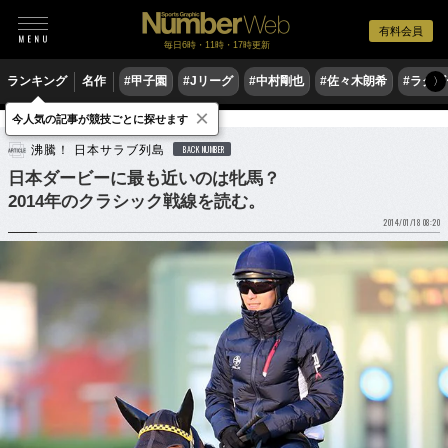
有料会員
毎日6時・11時・17時更新
ランキング
名作
#甲子園
#Jリーグ
#中村剛也
#佐々木朗希
#ラグ
〉
×
今人気の記事が競技ごとに探せます
競馬
沸騰！ 日本サラブ列島
BACK NUMBER
日本ダービーに最も近いのは牝馬？
2014年のクラシック戦線を読む。
2014/01/18 08:20