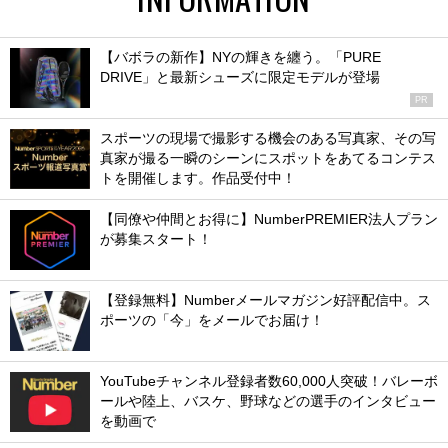
【バボラの新作】NYの輝きを纏う。「PURE
DRIVE」と最新シューズに限定モデルが登場
PR
スポーツの現場で撮影する機会のある写真家、その写
真家が撮る一瞬のシーンにスポットをあてるコンテス
トを開催します。作品受付中！
【同僚や仲間とお得に】NumberPREMIER法人プラン
が募集スタート！
【登録無料】Numberメールマガジン好評配信中。ス
ポーツの「今」をメールでお届け！
YouTubeチャンネル登録者数60,000人突破！バレーボ
ールや陸上、バスケ、野球などの選手のインタビュー
を動画で