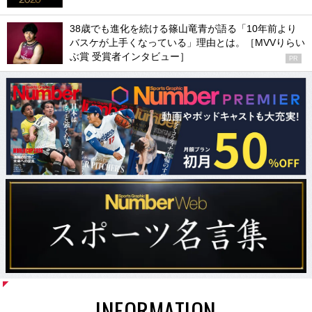
38歳でも進化を続ける篠山竜青が語る「10年前より
バスケが上手くなっている」理由とは。［MVVりらい
ぶ賞 受賞者インタビュー］
PR
INFORMATION