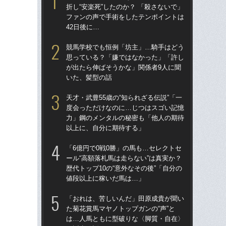
折し“安楽死”したのか？ 「殺さないで」
生の
ファンの声で手術をしたテンポイントは
た
42日後に…
の凱
競馬学校でも恒例「坊主」…騎手はどう
武豊
思っている？「嫌ではなかった」「許し
も
が出たら伸ばそうかな」関係者9人に聞
した
いた、髪型の話
が“
天才・武豊55歳の“知られざる伝説”「一
サ
度会っただけなのに…じつはスゴい記憶
折し
力」鋼のメンタルの秘密も「他人の期待
フ
以上に、自分に期待する」
42
「6億円で0戦0勝」の馬も…セレクトセ
「
ール“高額落札馬は走らない”は真実か？
父
歴代トップ10の“意外なその後”「自分の
る“
値段以上に稼いだ馬は…」
は“
「おれは、苦しいんだ」田原成貴が聞い
夫の
た菊花賞馬マヤノトップガンの“声”と
円
は…人馬ともに型破りな〈脚質・自在〉
き