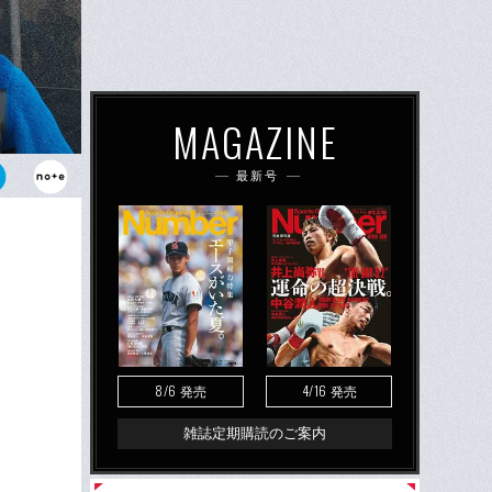
MAGAZINE
最新号
8/6
4/16
発売
発売
雑誌定期購読のご案内