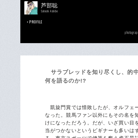
芦部聡
Satoshi Ashibe
PROFILE
photograp
サラブレッドを知り尽くし、的中
何を語るのか!?
凱旋門賞では惜敗したが、オルフェー
なった。競馬ファン以外にもその名を
けになっただろう。だが、いざ買い目
当がつかないというビギナーも多いは