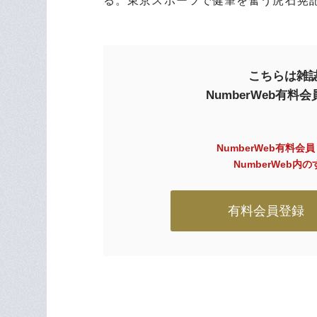
る。東京スポーツで健筆を奮う虎石晃記
こちらは雑誌
NumberWeb有
NumberWeb有料会
NumberWeb
有料会員登録