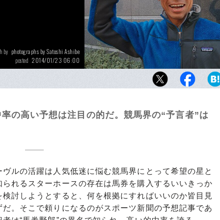
photographs by Satoshi Ashibe
h by
2014/01/23 06:00
posted
虎石晃さん。
率の高い予想は注目の的だ。競馬界の“予言者”は
ヴルの活躍は人気低迷に悩む競馬界にとって希望の星と
知られるスターホースの存在は馬券を購入するいいきっか
を検討しようとすると、何を根拠にすればいいのか皆目見
ずだ。そこで頼りになるのがスポーツ新聞の予想記事であ