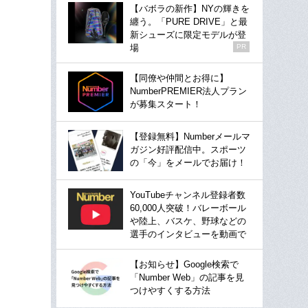
【バボラの新作】NYの輝きを
纏う。「PURE DRIVE」と最
新シューズに限定モデルが登
場
PR
【同僚や仲間とお得に】
NumberPREMIER法人プラン
が募集スタート！
【登録無料】Numberメールマ
ガジン好評配信中。スポーツ
の「今」をメールでお届け！
YouTubeチャンネル登録者数
60,000人突破！バレーボール
や陸上、バスケ、野球などの
選手のインタビューを動画で
【お知らせ】Google検索で
「Number Web」の記事を見
つけやすくする方法