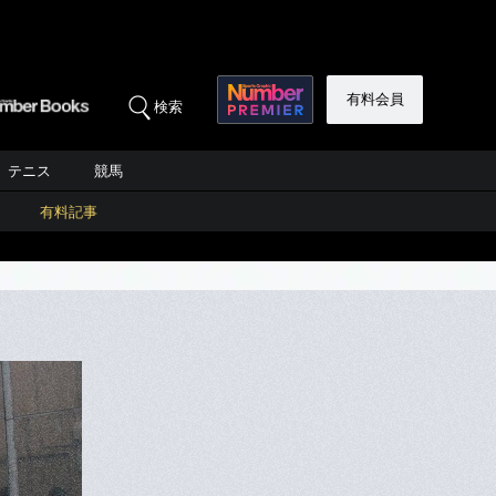
有料会員
検索
テニス
競馬
有料記事