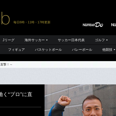
毎日6時・11時・17時更新
Jリーグ
海外サッカー
サッカー日本代表
ゴルフ
フィギュア
バスケットボール
バレーボール
他競技
に直撃！～
く“プロ”に直