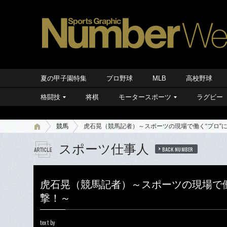
夏の甲子園特集
プロ野球
MLB
高校野球
格闘技
将棋
モータースポーツ
ラグビー
競馬
虎石晃（競馬記者）～スポーツの現場で働く“プロ”
スポーツ仕事人
BACK NUMBER
虎石晃（競馬記者）～スポーツの現場で働
撃！～
text by