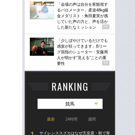
「会場の声は自分を客観視す
るバロメーター」柔道48kg級
金メダリスト・角田夏実が感
じていた声の力と、声を活か
した新たなミッション
PR
「少しぼやけているだけでも
感覚が狂ってきます」Bリー
グ屈指のシューター・安藤周
人が明かす“見える”ことの重
要性
PR
RANKING
競馬
最新
24時間
週間
サイレンススズカはなぜ天皇賞・秋で骨
「僕