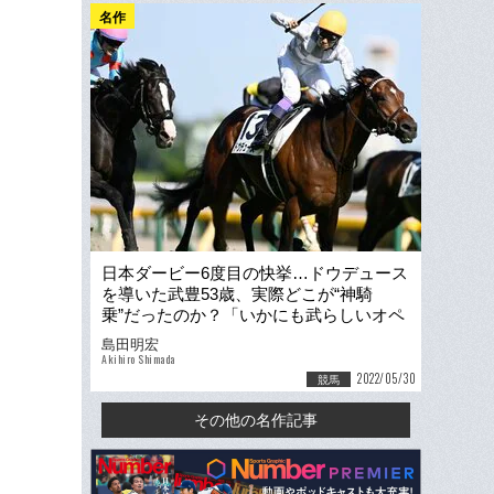
名作
日本ダービー6度目の快挙…ドウデュース
を導いた武豊53歳、実際どこが“神騎
乗”だったのか？「いかにも武らしいオペ
レーション」
島田明宏
Akihiro Shimada
2022/05/30
競馬
その他の名作記事