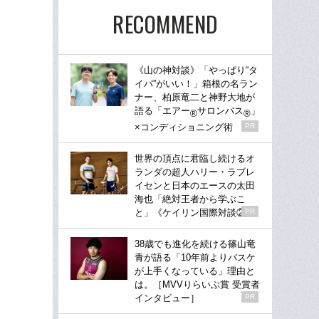
RECOMMEND
《山の神対談》「やっぱり“タ
イパ”がいい！」箱根の名ラン
ナー、柏原竜二と神野大地が
語る「エアー
サロンパス
」
®
®
×コンディショニング術
PR
世界の頂点に君臨し続けるオ
ランダの超人ハリー・ラブレ
イセンと日本のエースの太田
海也「絶対王者から学ぶこ
と」《ケイリン国際対談②》
PR
38歳でも進化を続ける篠山竜
青が語る「10年前よりバスケ
が上手くなっている」理由と
は。［MVVりらいぶ賞 受賞者
インタビュー］
PR