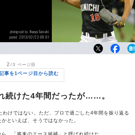
Naoya Sanuki
photograph by
2013/02/23 08:01
posted
クライマックスシリーズ・ファイナルステージ
伊藤。140キロ台後半の直球と鋭く落ちるフ
打線を翻弄し続けた。
2
/3
ページ目
記事を1ページ目から読む
れ続けた4年間だったが……。
たわけではない。ただ、プロで過ごした4年間を振り返る
たかといえば、そうではなかった。
から、「将来のエース候補」と呼ばれ続けた。