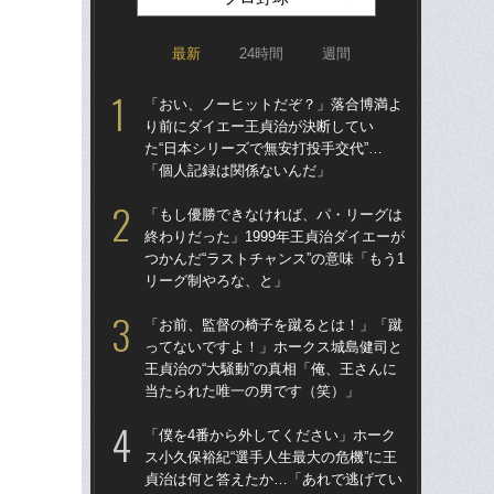
最新
24時間
週間
「おい、ノーヒットだぞ？」落合博満よ
「ア
り前にダイエー王貞治が決断してい
球
た“日本シリーズで無安打投手交代”…
す“
「個人記録は関係ないんだ」
た…
らD
「もし優勝できなければ、パ・リーグは
終わりだった」1999年王貞治ダイエーが
「
つかんだ“ラストチャンス”の意味「もう1
り
リーグ制やろな、と」
た“
「
「お前、監督の椅子を蹴るとは！」「蹴
ってないですよ！」ホークス城島健司と
「
王貞治の“大騒動”の真相「俺、王さんに
で
当たられた唯一の男です（笑）」
を
は
「僕を4番から外してください」ホーク
ス小久保裕紀“選手人生最大の危機”に王
「
貞治は何と答えたか…「あれで逃げてい
コー