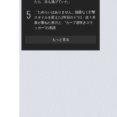
たら、次も逃げていた」
人に
で
「ためらいはありません」躊躇なく打撃
スタイルを変えた2年目のドラ1・佐々木
「
泰が重ねた努力と、“カープ遅咲きスラ
終わ
ッガー”の系譜
つか
リ
もっと見る