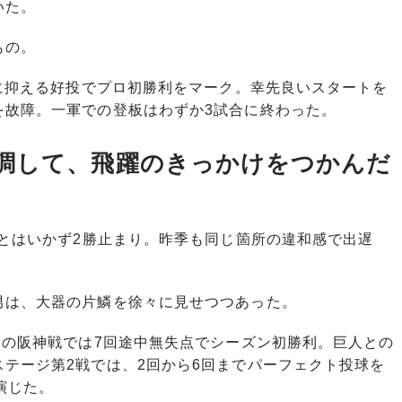
いた。
もの。
に抑える好投でプロ初勝利をマーク。幸先良いスタートを
を故障。一軍での登板はわずか3試合に終わった。
調して、飛躍のきっかけをつかんだ
とはいかず2勝止まり。昨季も同じ箇所の違和感で出遅
は、大器の片鱗を徐々に見せつつあった。
日の阪神戦では7回途中無失点でシーズン初勝利。巨人との
テージ第2戦では、2回から6回までパーフェクト投球を
演じた。