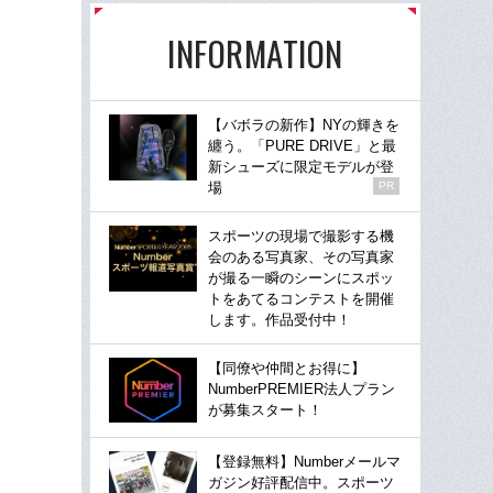
INFORMATION
【バボラの新作】NYの輝きを
纏う。「PURE DRIVE」と最
新シューズに限定モデルが登
場
PR
スポーツの現場で撮影する機
会のある写真家、その写真家
が撮る一瞬のシーンにスポッ
トをあてるコンテストを開催
します。作品受付中！
【同僚や仲間とお得に】
NumberPREMIER法人プラン
が募集スタート！
【登録無料】Numberメールマ
ガジン好評配信中。スポーツ