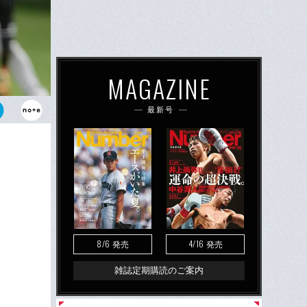
MAGAZINE
最新号
第2戦での
ォークで巨人
8/6
4/16
発売
発売
雑誌定期購読のご案内