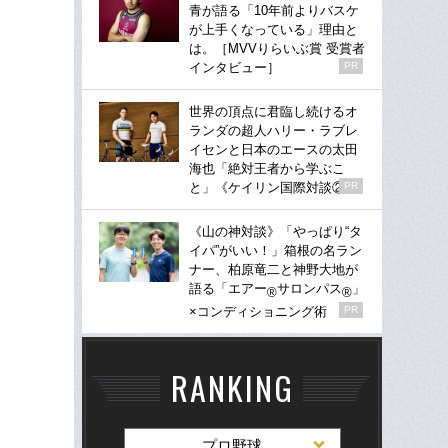
青が語る「10年前よりバスケ
が上手くなっている」理由と
は。［MVVりらいぶ賞 受賞者
インタビュー］
PR
世界の頂点に君臨し続けるオ
ランダの超人ハリー・ラブレ
イセンと日本のエースの太田
海也「絶対王者から学ぶこ
と」《ケイリン国際対談②》
PR
《山の神対談》「やっぱり“タ
イパ”がいい！」箱根の名ラン
ナー、柏原竜二と神野大地が
語る「エアー
サロンパス
」
®
®
×コンディショニング術
PR
RANKING
プロ野球