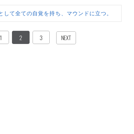
として全ての自覚を持ち、マウンドに立つ。
1
2
3
NEXT