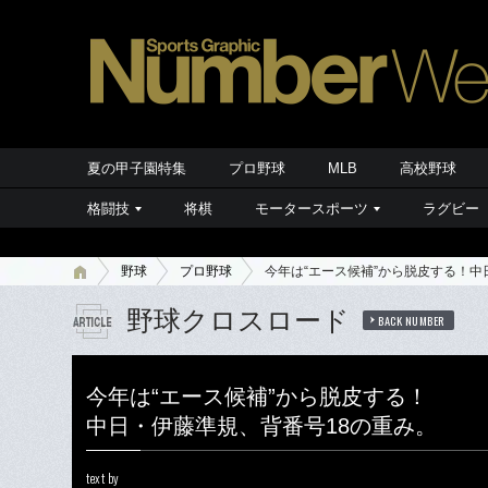
夏の甲子園特集
プロ野球
MLB
高校野球
格闘技
将棋
モータースポーツ
ラグビー
野球
プロ野球
今年は“エース候補”から脱皮する！中
野球クロスロード
BACK NUMBER
今年は“エース候補”から脱皮する！
中日・伊藤準規、背番号18の重み。
text by