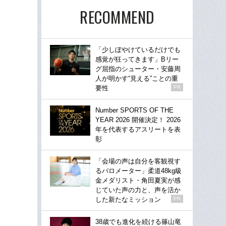
RECOMMEND
「少しぼやけているだけでも
感覚が狂ってきます」Bリー
グ屈指のシューター・安藤周
人が明かす“見える”ことの重
要性
PR
Number SPORTS OF THE
YEAR 2026 開催決定！ 2026
年を代表するアスリートを表
彰
「会場の声は自分を客観視す
るバロメーター」柔道48kg級
金メダリスト・角田夏実が感
じていた声の力と、声を活か
した新たなミッション
PR
38歳でも進化を続ける篠山竜