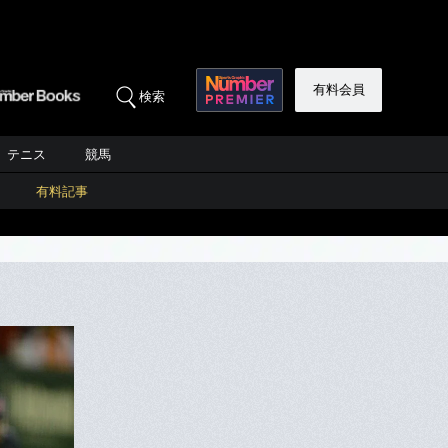
有料会員
検索
テニス
競馬
有料記事