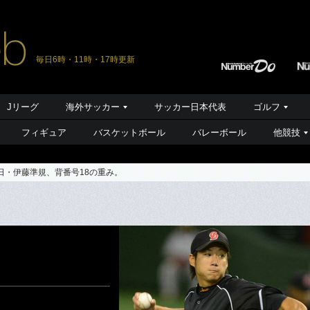
毎日6時・11時・17時更新
Jリーグ
海外サッカー
サッカー日本代表
ゴルフ
フィギュア
バスケットボール
バレーボール
他競技
日・伊藤準規、背番号18の重み。