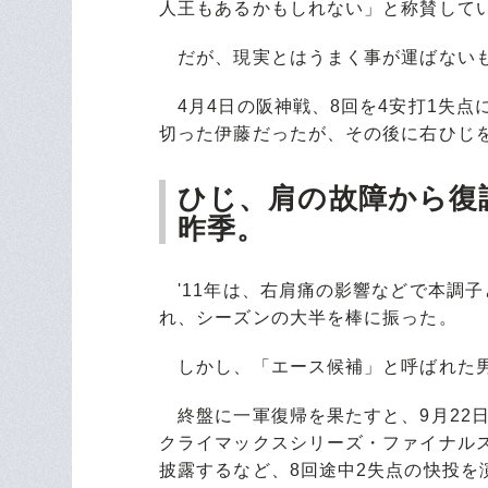
人王もあるかもしれない」と称賛して
だが、現実とはうまく事が運ばない
4月4日の阪神戦、8回を4安打1失点
切った伊藤だったが、その後に右ひじ
ひじ、肩の故障から復
昨季。
'11年は、右肩痛の影響などで本調子
れ、シーズンの大半を棒に振った。
しかし、「エース候補」と呼ばれた男
終盤に一軍復帰を果たすと、9月22
クライマックスシリーズ・ファイナルス
披露するなど、8回途中2失点の快投を