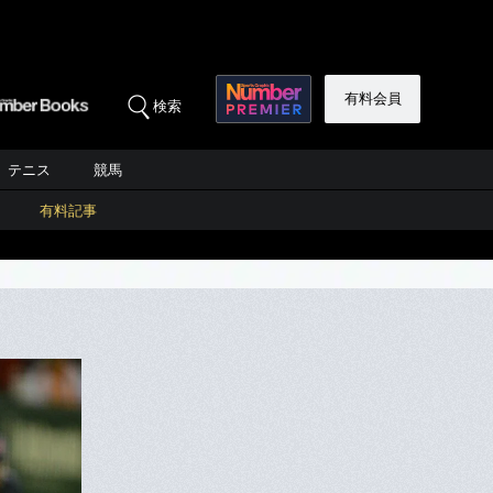
有料会員
検索
テニス
競馬
有料記事