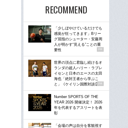
RECOMMEND
「少しぼやけているだけでも
感覚が狂ってきます」Bリー
グ屈指のシューター・安藤周
人が明かす“見える”ことの重
要性
PR
世界の頂点に君臨し続けるオ
ランダの超人ハリー・ラブレ
イセンと日本のエースの太田
海也「絶対王者から学ぶこ
と」《ケイリン国際対談②》
PR
Number SPORTS OF THE
YEAR 2026 開催決定！ 2026
年を代表するアスリートを表
彰
「会場の声は自分を客観視す