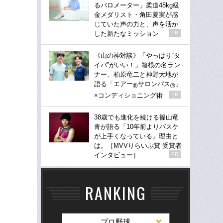
るバロメーター」柔道48kg級
金メダリスト・角田夏実が感
じていた声の力と、声を活か
した新たなミッション
PR
《山の神対談》「やっぱり“タ
イパ”がいい！」箱根の名ラン
ナー、柏原竜二と神野大地が
語る「エアー
サロンパス
」
®
®
×コンディショニング術
PR
38歳でも進化を続ける篠山竜
青が語る「10年前よりバスケ
が上手くなっている」理由と
は。［MVVりらいぶ賞 受賞者
インタビュー］
PR
RANKING
プロ野球