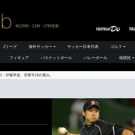
毎日6時・11時・17時更新
Jリーグ
海外サッカー
サッカー日本代表
ゴルフ
フィギュア
バスケットボール
バレーボール
他競技
日・伊藤準規、背番号18の重み。