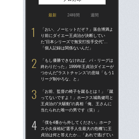
最新
24時間
週間
「おい、ノーヒットだぞ？」落合博満よ
「ア
り前にダイエー王貞治が決断してい
球
た“日本シリーズで無安打投手交代”…
す“
「個人記録は関係ないんだ」
た…
らD
「もし優勝できなければ、パ・リーグは
終わりだった」1999年王貞治ダイエーが
「
つかんだ“ラストチャンス”の意味「もう1
り
リーグ制やろな、と」
た“
「
「お前、監督の椅子を蹴るとは！」「蹴
ってないですよ！」ホークス城島健司と
「
王貞治の“大騒動”の真相「俺、王さんに
で
当たられた唯一の男です（笑）」
を
は
「僕を4番から外してください」ホーク
ス小久保裕紀“選手人生最大の危機”に王
「
貞治は何と答えたか…「あれで逃げてい
コー