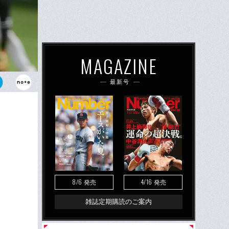
MAGAZINE
最新号
第2戦での
ォークで巨人
8/6
4/16
発売
発売
雑誌定期購読のご案内