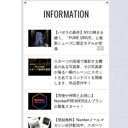
INFORMATION
【バボラの新作】NYの輝きを
纏う。「PURE DRIVE」と最
新シューズに限定モデルが登
場
PR
スポーツの現場で撮影する機
会のある写真家、その写真家
が撮る一瞬のシーンにスポッ
トをあてるコンテストを開催
します。作品受付中！
【同僚や仲間とお得に】
NumberPREMIER法人プラン
が募集スタート！
【登録無料】Numberメールマ
ガジン好評配信中。スポーツ