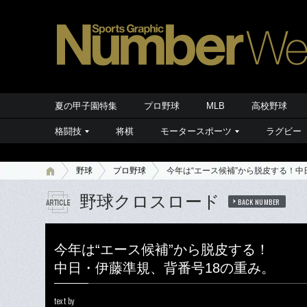
夏の甲子園特集
プロ野球
MLB
高校野球
格闘技
将棋
モータースポーツ
ラグビー
野球
プロ野球
今年は“エース候補”から脱皮する！中
野球クロスロード
BACK NUMBER
今年は“エース候補”から脱皮する！
中日・伊藤準規、背番号18の重み。
text by