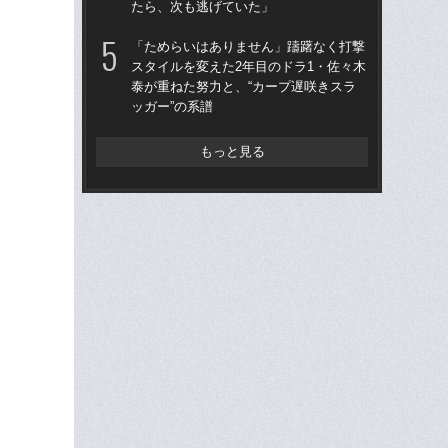
たら、次も逃げていた」
人に
で
「ためらいはありません」躊躇なく打撃
スタイルを変えた2年目のドラ1・佐々木
「
泰が重ねた努力と、“カープ遅咲きスラ
終わ
ッガー”の系譜
つか
リ
もっと見る