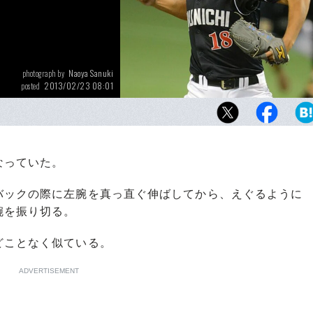
Naoya Sanuki
photograph by
2013/02/23 08:01
posted
クライマックスシリーズ・ファイナルステージ
伊藤。140キロ台後半の直球と鋭く落ちるフ
打線を翻弄し続けた。
なっていた。
ックの際に左腕を真っ直ぐ伸ばしてから、えぐるように
腕を振り切る。
ことなく似ている。
ADVERTISEMENT