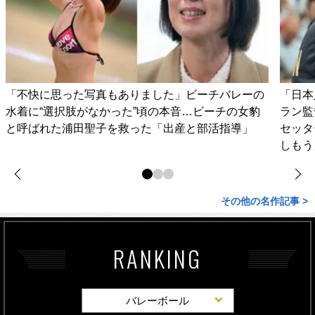
「不快に思った写真もありました」ビーチバレーの
「日本
水着に“選択肢がなかった”頃の本音…ビーチの女豹
ラン監
と呼ばれた浦田聖子を救った「出産と部活指導」
セッタ
しもう
その他の名作記事 >
RANKING
バレーボール