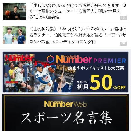
「少しぼやけているだけでも感覚が狂ってきます」B
リーグ屈指のシューター・安藤周人が明かす“見え
る”ことの重要性
PR
《山の神対談》「やっぱり“タイパ”がいい！」箱根の
名ランナー、柏原竜二と神野大地が語る「エアー
サ
®
ロンパス
」×コンディショニング術
®
PR