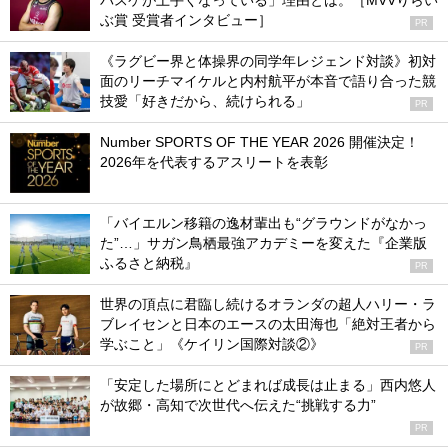
バスケが上手くなっている」理由とは。［MVVりらい
ぶ賞 受賞者インタビュー］
PR
《ラグビー界と体操界の同学年レジェンド対談》初対
面のリーチマイケルと内村航平が本音で語り合った競
技愛「好きだから、続けられる」
PR
Number SPORTS OF THE YEAR 2026 開催決定！
2026年を代表するアスリートを表彰
「バイエルン移籍の逸材輩出も“グラウンドがなかっ
た”…」サガン鳥栖最強アカデミーを変えた『企業版
ふるさと納税』
PR
世界の頂点に君臨し続けるオランダの超人ハリー・ラ
ブレイセンと日本のエースの太田海也「絶対王者から
学ぶこと」《ケイリン国際対談②》
PR
「安定した場所にとどまれば成長は止まる」西内悠人
が故郷・高知で次世代へ伝えた“挑戦する力”
PR