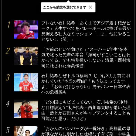
×
ここから競技を選択できます
最新
24時間
週間
ブレない石川祐希「あくまでアジア選手権がピ
ーク」人生すべてをバレーボールに捧げる男が
見据える壮大なミッション「…ま、他にやるこ
とないし（笑）」
「お前のせいで負けた」“スーパー1年生”を本
気で叱った先輩の本音「海司がすごいことはわ
かってる。でも特別扱いしない」清風・西村海
司に託された春高優勝
石川祐希なぜトルコ移籍？ じつは3カ月前に明
かしていた“本当の理由”「もう決まってます
よ」「お金だけじゃない」男子バレー日本代表
への危機感も
「どの国にもビビってない」石川祐希の“冷静
な目標設定”に初A代表・西川馨太郎が驚いた理
由「藍とか西田さんがキャプテンをすることも
可能だと思う…だけど」
「おかんのハンバーグが一番好き」高橋藍の母
が涙ながらに明かした壮絶な子育て期「中学生