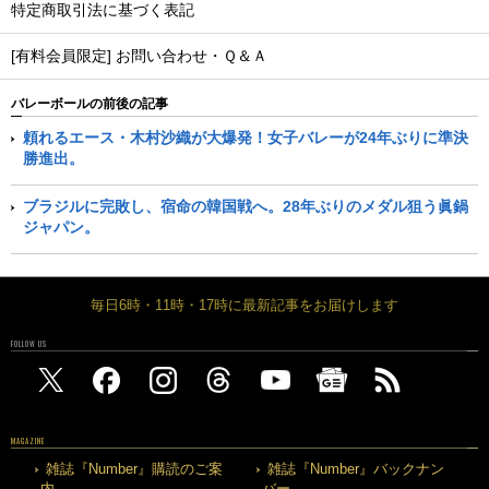
特定商取引法に基づく表記
[有料会員限定] お問い合わせ・Ｑ＆Ａ
バレーボールの前後の記事
頼れるエース・木村沙織が大爆発！女子バレーが24年ぶりに準決
勝進出。
ブラジルに完敗し、宿命の韓国戦へ。28年ぶりのメダル狙う眞鍋
ジャパン。
毎日6時・11時・17時に最新記事をお届けします
FOLLOW US
MAGAZINE
雑誌『Number』購読のご案
雑誌『Number』バックナン
内
バー