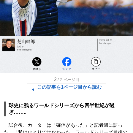
photograph by
芝山幹郎
Getty Images
text by
Mikio Shibayama
ポスト
シェア
コピー
2
/2
ページ目
この記事を1ページ目から読む
球史に残るワールドシリーズから四半世紀が過
ぎ……。
試合後、カーターは「確信があった」と記者団に語っ
た。「私はひとりではなかった。ワールドシリーズ最後の