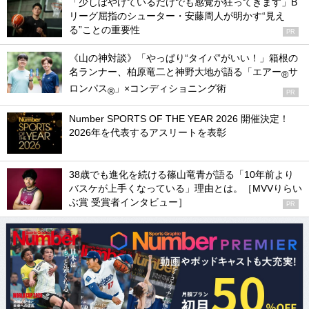
「少しぼやけているだけでも感覚が狂ってきます」B
リーグ屈指のシューター・安藤周人が明かす“見え
る”ことの重要性
PR
《山の神対談》「やっぱり“タイパ”がいい！」箱根の
名ランナー、柏原竜二と神野大地が語る「エアー
サ
®
ロンパス
」×コンディショニング術
®
PR
Number SPORTS OF THE YEAR 2026 開催決定！
2026年を代表するアスリートを表彰
38歳でも進化を続ける篠山竜青が語る「10年前より
バスケが上手くなっている」理由とは。［MVVりらい
ぶ賞 受賞者インタビュー］
PR