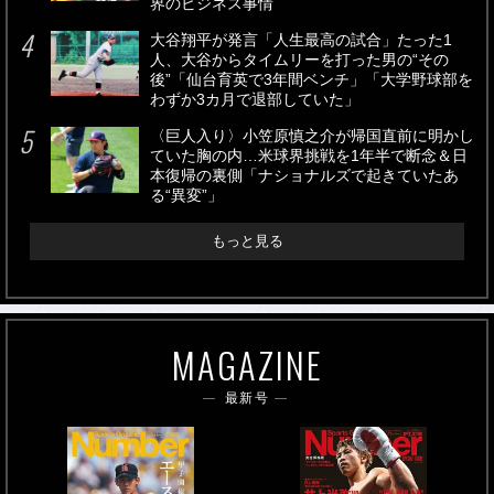
界のビジネス事情
大谷翔平が発言「人生最高の試合」たった1
人、大谷からタイムリーを打った男の“その
後”「仙台育英で3年間ベンチ」「大学野球部を
わずか3カ月で退部していた」
〈巨人入り〉小笠原慎之介が帰国直前に明かし
ていた胸の内…米球界挑戦を1年半で断念＆日
本復帰の裏側「ナショナルズで起きていたあ
る“異変”」
もっと見る
MAGAZINE
最新号