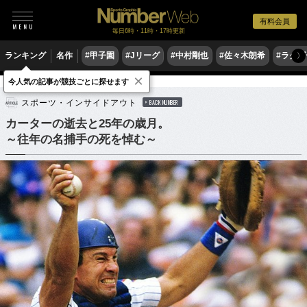
有料会員
毎日6時・11時・17時更新
ランキング
名作
#甲子園
#Jリーグ
#中村剛也
#佐々木朗希
#ラグ
〉
×
今人気の記事が競技ごとに探せます
野球
MLB
スポーツ・インサイドアウト
BACK NUMBER
カーターの逝去と25年の歳月。
～往年の名捕手の死を悼む～