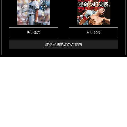
8/6
4/16
発売
発売
雑誌定期購読のご案内