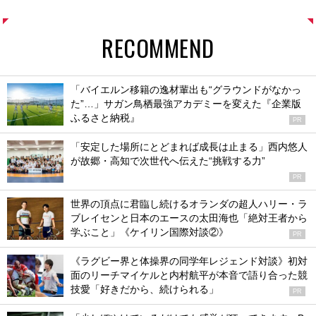
RECOMMEND
「バイエルン移籍の逸材輩出も“グラウンドがなかっ
た”…」サガン鳥栖最強アカデミーを変えた『企業版
ふるさと納税』
PR
「安定した場所にとどまれば成長は止まる」西内悠人
が故郷・高知で次世代へ伝えた“挑戦する力”
PR
世界の頂点に君臨し続けるオランダの超人ハリー・ラ
ブレイセンと日本のエースの太田海也「絶対王者から
学ぶこと」《ケイリン国際対談②》
PR
《ラグビー界と体操界の同学年レジェンド対談》初対
面のリーチマイケルと内村航平が本音で語り合った競
技愛「好きだから、続けられる」
PR