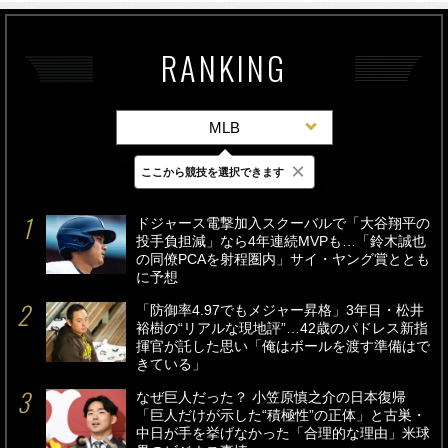
RANKING
MLB
×
ここから競技を選択できます
最新
24時間
週間
ドジャース電撃加入スクーバルで「大谷翔平の
投手負担減」なら4年連続MVPも…「鈴木誠也
の同僚PCAを射程圏内」サイ・ヤング賞ととも
に予想
「防御率4.97でもメジャー昇格」3年目・松井
裕樹の“リアルな現地評”…42歳のパドレス新指
揮官が託した思い「俺はボールを渡す準備はで
きている」
なぜ巨人だった？ 小笠原慎之介の日本復帰
「巨人だけが示した“積極性”の正体」と古巣・
中日が手を挙げなかった「合理的な理由」米球