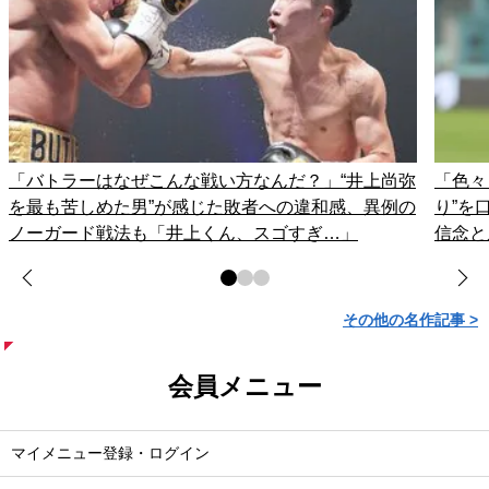
「バトラーはなぜこんな戦い方なんだ？」“井上尚弥
「色々
を最も苦しめた男”が感じた敗者への違和感、異例の
り”を
ノーガード戦法も「井上くん、スゴすぎ…」
信念と
その他の名作記事 >
会員メニュー
マイメニュー登録・ログイン