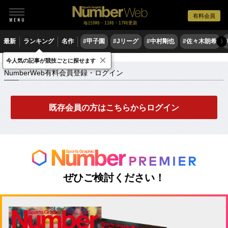
有料会員
毎日6時・11時・17時更新
最新
ランキング
名作
#甲子園
#Jリーグ
#中村剛也
#佐々木朗希
〉
×
NumberWeb有料会員登録・ログイン
今人気の記事が競技ごとに探せます
NumberWeb有料会員登録・ログイン
既存会員の方はこちらからログイン
ぜひご検討ください！