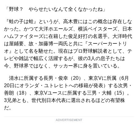
「野球？ やらせたいなんて全くなかったね」
『蛙の子は蛙』というが、高木豊にはこの概念は存在しな
かった。かつて大洋ホエールズ、横浜ベイスターズ、日本
ハムファイターズに在籍した俊足好打の名選手。大洋時代
は屋鋪要、故・加藤博一両氏と共に『スーパーカートリ
オ』として名を馳せた。現在はプロ野球解説者として、テ
レビや雑誌で幅広く活躍するが、彼の3人の息子たちは
今、野球界ではなく、サッカー界に身を置いている。
清水に所属する長男・俊幸（20）、東京Vに所属（6月
20日にオランダ・ユトレヒトへの移籍が発表）する次男・
善朗（18）、東京Vユースに所属する三男・大輔（15）。
3兄弟とも、世代別日本代表に選出されるほどの有望株
だ。
ADVERTISEMENT