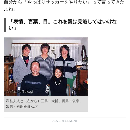
自分から『やっぱりサッカーをやりたい』って言ってきた
よね」
「表情、言葉、目。これを親は見逃してはいけな
い」
和枝夫人と（左から）三男・大輔、長男・俊幸、
次男・善朗を育んだ
ADVERTISEMENT