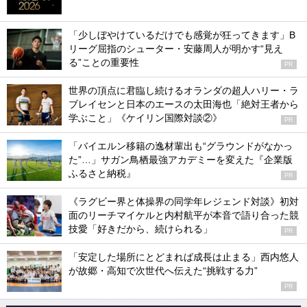
「少しぼやけているだけでも感覚が狂ってきます」B
リーグ屈指のシューター・安藤周人が明かす“見え
る”ことの重要性
PR
世界の頂点に君臨し続けるオランダの超人ハリー・ラ
ブレイセンと日本のエースの太田海也「絶対王者から
学ぶこと」《ケイリン国際対談②》
PR
「バイエルン移籍の逸材輩出も“グラウンドがなかっ
た”…」サガン鳥栖最強アカデミーを変えた『企業版
ふるさと納税』
PR
《ラグビー界と体操界の同学年レジェンド対談》初対
面のリーチマイケルと内村航平が本音で語り合った競
技愛「好きだから、続けられる」
PR
「安定した場所にとどまれば成長は止まる」西内悠人
が故郷・高知で次世代へ伝えた“挑戦する力”
PR