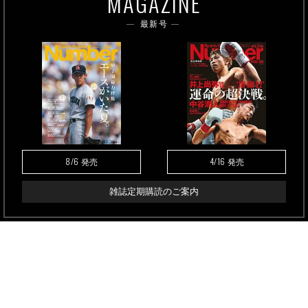
MAGAZINE
最新号
8/6
4/16
発売
発売
雑誌定期購読のご案内