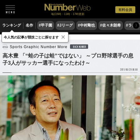
有料会員
毎日6時・11時・17時更新
ランキング
名作
#甲子園
#Jリーグ
#中村剛也
#佐々木朗希
#ラグ
〉
×
今人気の記事が競技ごとに探せます
サッカー
Jリーグ
Sports Graphic Number More
BACK NUMBER
高木豊 「“蛙の子は蛙”ではない」 ～プロ野球選手の息
子3人がサッカー選手になったわけ～
2011/06/29 06:00