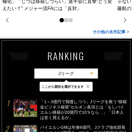
極化」「じつは移籍しづらい」選手会に直撃“どう変
ゃない
えたい？” メジャー流FAには「反対」
藤航の
その他の名作記事 >
RANKING
Jリーグ
×
ここから競技を選択できます
最新
24時間
週間
「1～3億円で我慢しつつ」Jリーグを救う“移籍
金ビジネス秘策”セルオン条項とは「もしバイ
エルン移籍が20億円で10％なら…」「日本人
は安く買えるが」
バイエルンGMは年俸6億円、Jクラブ強化部長