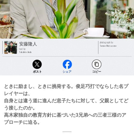
photograph by
安藤隆人
Tamon Matsuzono
text by
Takahito Ando
ポスト
シェア
コピー
ときに励まし、ときに挑発する。俊足巧打でならした名プ
レイヤーは、
自身とは違う道に進んだ息子たちに対して、父親としてど
う接したのか。
高木家独自の教育方針に基づいた3兄弟への三者三様のア
プローチに迫る。