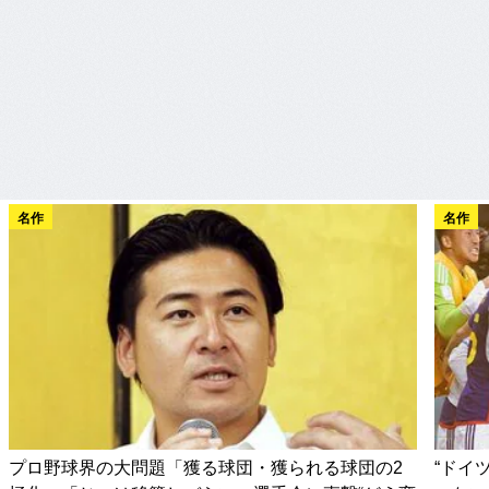
名作
名作
プロ野球界の大問題「獲る球団・獲られる球団の2
“ドイ