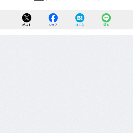
ポスト
シェア
はてな
送る