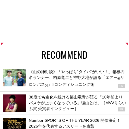
RECOMMEND
《山の神対談》「やっぱり“タイパ”がいい！」箱根の
名ランナー、柏原竜二と神野大地が語る「エアー
サ
®
ロンパス
」×コンディショニング術
®
PR
38歳でも進化を続ける篠山竜青が語る「10年前より
バスケが上手くなっている」理由とは。［MVVりらい
ぶ賞 受賞者インタビュー］
PR
Number SPORTS OF THE YEAR 2026 開催決定！
2026年を代表するアスリートを表彰