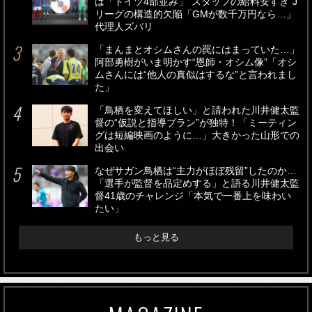
は「ドイツ4部並み」“スタッフの給料安すぎ”J
リーグの構造的欠陥「GMが数千万円なら…」
代理人ズバリ
「まんまとオシムさんの罠にはまっていた…」
阿部勇樹がいま明かす“恩師・オシム像”「オシ
ムさんには“他人の真似はするな”と言われまし
た」
「鳥栖を変えてほしい」と請われた川井健太監
督の“仮説と指導プラン”が独特！「ミーティン
グは短編映画のように…」大きかった山形での
出会い
なぜサガン鳥栖は“主力がほぼ残留”したのか…
「選手が監督を品定めする」と語る川井健太監
督41歳のチャレンジ「本気で一番上を味わい
たい」
もっと見る