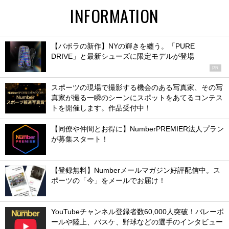
INFORMATION
【バボラの新作】NYの輝きを纏う。「PURE
DRIVE」と最新シューズに限定モデルが登場
PR
スポーツの現場で撮影する機会のある写真家、その写
真家が撮る一瞬のシーンにスポットをあてるコンテス
トを開催します。作品受付中！
【同僚や仲間とお得に】NumberPREMIER法人プラン
が募集スタート！
【登録無料】Numberメールマガジン好評配信中。ス
ポーツの「今」をメールでお届け！
YouTubeチャンネル登録者数60,000人突破！バレーボ
ールや陸上、バスケ、野球などの選手のインタビュー