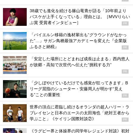
38歳でも進化を続ける篠山竜青が語る「10年前より
バスケが上手くなっている」理由とは。［MVVりらい
ぶ賞 受賞者インタビュー］
PR
「バイエルン移籍の逸材輩出も“グラウンドがなかっ
た”…」サガン鳥栖最強アカデミーを変えた『企業版
ふるさと納税』
PR
「安定した場所にとどまれば成長は止まる」西内悠人
が故郷・高知で次世代へ伝えた“挑戦する力”
PR
「少しぼやけているだけでも感覚が狂ってきます」B
リーグ屈指のシューター・安藤周人が明かす“見え
る”ことの重要性
PR
世界の頂点に君臨し続けるオランダの超人ハリー・ラ
ブレイセンと日本のエースの太田海也「絶対王者から
学ぶこと」《ケイリン国際対談②》
PR
《ラグビー界と体操界の同学年レジェンド対談》初対