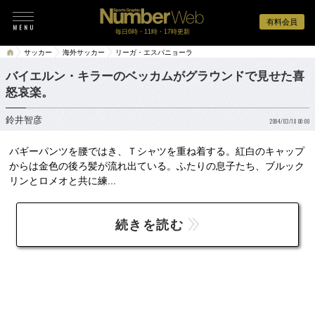
有料会員
毎日6時・11時・17時更新
サッカー
海外サッカー
リーガ・エスパニョーラ
バイエルン・キラーのベッカムがグラウンドで見せた喜
怒哀楽。
鈴井智彦
2004/03/18 00:00
バギーパンツを腰ではき、Ｔシャツを重ね着する。紅白のキャップ
からは金色の後ろ髪が流れ出ている。ふたりの息子たち、ブルック
リンとロメオと共に練...
続きを読む