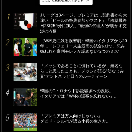
最新
24時間
週間
Jリーグは3ページ、プレミアは…契約書から大
違い「ビールの祭典参加がマスト」「移籍最終
日23時59分に加入」“最強の代理人”が明かす交
渉の内幕
〈W杯史に残る誤審劇〉韓国vsイタリアから20
年…「レフェリー人生最高の試合の1つ」忌み
嫌われた審判モレノが認めない“2つのミス”
「メッシであることに慣れているが、無名な
ら…と思ったことも」メッシが語る“幼なじみ
妻”アントネラと日々のルーティーン
韓国のC・ロナウド訴訟騒ぎへの反応。
イタリアでは「W杯の誤審を忘れない」。
「プレミアは万人向けじゃない」
ダビド・シルバが語る小兵の生き方。