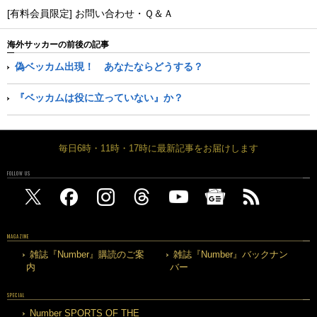
[有料会員限定] お問い合わせ・Ｑ＆Ａ
海外サッカーの前後の記事
偽ベッカム出現！ あなたならどうする？
『ベッカムは役に立っていない』か？
毎日6時・11時・17時に最新記事をお届けします
FOLLOW US
MAGAZINE
雑誌『Number』購読のご案
雑誌『Number』バックナン
内
バー
SPECIAL
Number SPORTS OF THE