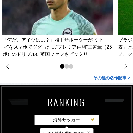
「何だ、アイツは…？」相手サポーターが“ミト
ブラジ
マ”をスマホでググった…“プレミア再開”三笘薫（25
表」と
歳）のドリブルに英国ファンもビックリ
ノ、ク
その他の名作記事 >
RANKING
海外サッカー
×
ここから競技を選択できます