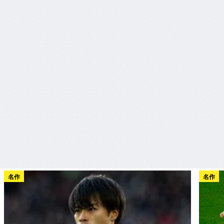
名作
名作