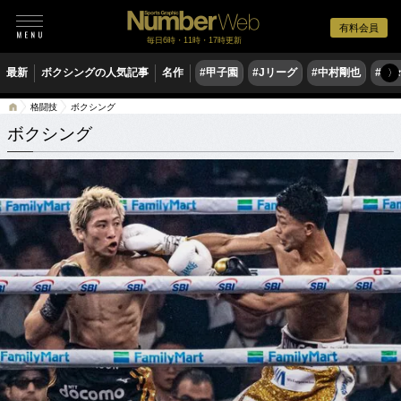
有料会員
毎日6時・11時・17時更新
最新
ボクシングの人気記事
名作
#甲子園
#Jリーグ
#中村剛也
#佐
〉
格闘技
ボクシング
ボクシング