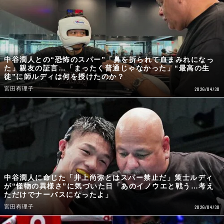
中谷潤人との“恐怖のスパー”「鼻を折られて血まみれになっ
た」親友の証言…「まったく普通じゃなかった」“最高の生
徒”に師ルディは何を授けたのか？
宮田有理子
2026/04/30
中谷潤人に命じた「井上尚弥とはスパー禁止だ」策士ルディ
が“怪物の異様さ”に気づいた日「あのイノウエと戦う…考え
ただけでナーバスになったよ」
宮田有理子
2026/04/30