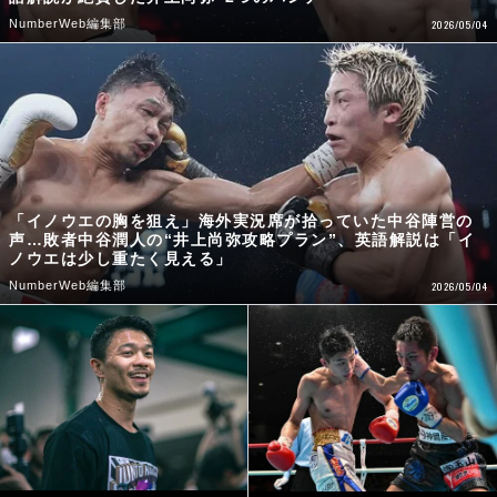
NumberWeb編集部
2026/05/04
「イノウエの胸を狙え」海外実況席が拾っていた中谷陣営の
声…敗者中谷潤人の“井上尚弥攻略プラン”、英語解説は「イ
ノウエは少し重たく見える」
NumberWeb編集部
2026/05/04