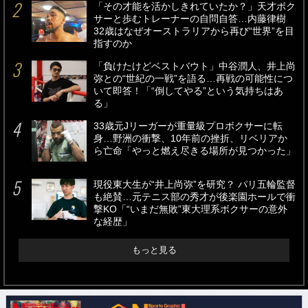
「その才能を活かしきれていたか？」天才ボク
サーと歩むトレーナーの自問自答…内藤律樹
32歳はなぜオーストラリアから再び“世界”を目
指すのか
「負けたけどベストバウト」中谷潤人、井上尚
弥との“世紀の一戦”を語る…再戦の可能性につ
いて即答！「“倒してやる”という気持ちはあ
る」
33歳元Jリーガーが重量級プロボクサーに転
身…野洲の衝撃、10年前の挫折、リベリアか
ら亡命「やっと燃え尽きる場所が見つかった」
現役東大生が“井上尚弥”を研究？ パリ五輪監督
も絶賛…元テニス部の秀才が後楽園ホールで衝
撃KO「“いまだ無敗”東大理系ボクサーの意外
な経歴」
もっと見る