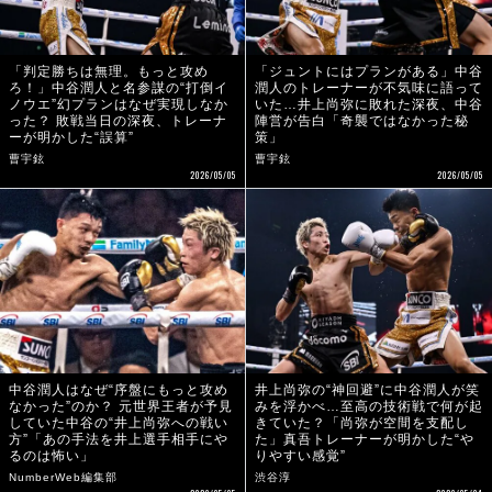
「判定勝ちは無理。もっと攻め
「ジュントにはプランがある」中谷
ろ！」中谷潤人と名参謀の“打倒イ
潤人のトレーナーが不気味に語って
ノウエ”幻プランはなぜ実現しなか
いた…井上尚弥に敗れた深夜、中谷
った？ 敗戦当日の深夜、トレーナ
陣営が告白「奇襲ではなかった秘
ーが明かした“誤算”
策」
曹宇鉉
曹宇鉉
2026/05/05
2026/05/05
中谷潤人はなぜ“序盤にもっと攻め
井上尚弥の“神回避”に中谷潤人が笑
なかった”のか？ 元世界王者が予見
みを浮かべ…至高の技術戦で何が起
していた中谷の“井上尚弥への戦い
きていた？「尚弥が空間を支配し
方”「あの手法を井上選手相手にや
た」真吾トレーナーが明かした“や
るのは怖い」
りやすい感覚”
NumberWeb編集部
渋谷淳