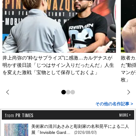
井上尚弥の“粋なサプライズ”に感激…カルデナスが
敗者カ
明かす後日談「じつはサイン入りだったんだ」人生
た”動
を変えた激戦「宝物として保存しておくよ」
マンが
枚」
その他の名作記事 >
from
PR TIMES
MORE
美術家の清川あさみと彫刻家の名和晃平による二人
(2026/08/07)
展「Invisible Gard…