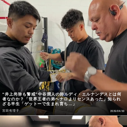
“井上尚弥も警戒”中谷潤人の師ルディ・エルナンデスとは何
者なのか？「世界王者の弟ヘナロよりセンスあった」知られ
ざる半生「ゲットーで生まれ育ち…」
宮田有理子
2026/04/30