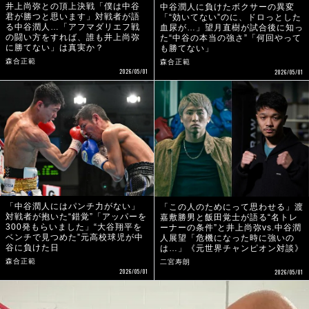
井上尚弥との頂上決戦「僕は中谷
中谷潤人に負けたボクサーの異変
君が勝つと思います」対戦者が語
「“効いてない”のに、ドロっとした
る中谷潤人…「アフマダリエフ戦
血尿が…」望月直樹が試合後に知っ
の闘い方をすれば、誰も井上尚弥
た“中谷の本当の強さ”「何回やって
に勝てない」は真実か？
も勝てない」
森合正範
森合正範
2026/05/01
2026/05/01
「中谷潤人にはパンチ力がない」
「この人のためにって思わせる」渡
対戦者が抱いた“錯覚”「アッパーを
嘉敷勝男と飯田覚士が語る“名トレ
300発もらいました」“大谷翔平を
ーナーの条件”と井上尚弥vs.中谷潤
ベンチで見つめた”元高校球児が中
人展望「危機になった時に強いの
谷に負けた日
は…」《元世界チャンピオン対談》
森合正範
二宮寿朗
2026/05/01
2026/05/01