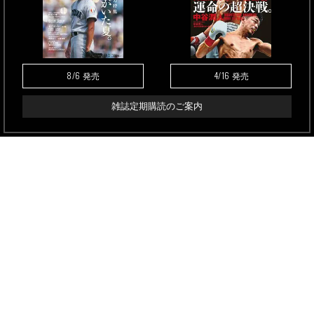
8/6
4/16
発売
発売
雑誌定期購読のご案内