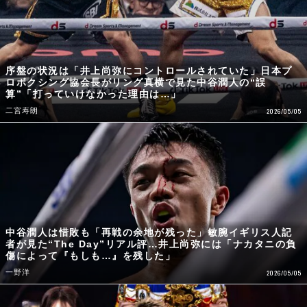
序盤の状況は「井上尚弥にコントロールされていた」日本プ
ロボクシング協会長がリング真横で見た中谷潤人の“誤
算”「打っていけなかった理由は…」
二宮寿朗
2026/05/05
中谷潤人は惜敗も「再戦の余地が残った」敏腕イギリス人記
者が見た“The Day”リアル評…井上尚弥には「ナカタニの負
傷によって『もしも…』を残した」
一野洋
2026/05/05