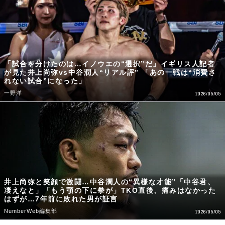
「試合を分けたのは…イノウエの“選択”だ」イギリス人記者
が見た井上尚弥vs中谷潤人“リアル評” 「あの一戦は“消費さ
れない試合”になった」
一野洋
2026/05/05
井上尚弥と笑顔で激闘…中谷潤人の“異様な才能”「中谷君、
凄えなと」「もう顎の下に拳が」TKO直後、痛みはなかった
はずが…7年前に敗れた男が証言
NumberWeb編集部
2026/05/05