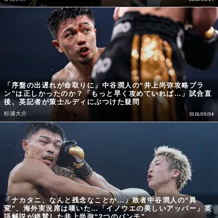
「序盤の出遅れが命取りに」中谷潤人の“井上尚弥攻略プラ
ン”は正しかったのか？「もっと早く攻めていれば…」試合直
後、英記者が策士ルディにぶつけた疑問
杉浦大介
2026/05/04
「ナカタニ、なんと残念なことか…」敗者中谷潤人の“異
変”、海外実況席は嘆いた…「イノウエの美しいアッパー」英
語解説が絶賛した井上尚弥“2つのパンチ”