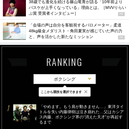
38歳でも進化を続ける篠山竜青が語る「10年前より
バスケが上手くなっている」理由とは。［MVVりらい
ぶ賞 受賞者インタビュー］
PR
「会場の声は自分を客観視するバロメーター」柔道
48kg級金メダリスト・角田夏実が感じていた声の力
と、声を活かした新たなミッション
PR
RANKING
ボクシング
×
ここから競技を選択できます
最新
24時間
週間
「やめます。もう肩が動きません…」東洋タイ
トルを失い内藤律樹は泣き崩れた…父はカシア
ス内藤、ボクシング界の“消えた天才”が再起す
るまで