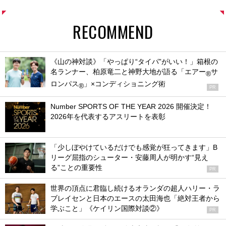
RECOMMEND
《山の神対談》「やっぱり“タイパ”がいい！」箱根の
名ランナー、柏原竜二と神野大地が語る「エアー
サ
®
ロンパス
」×コンディショニング術
®
PR
Number SPORTS OF THE YEAR 2026 開催決定！
2026年を代表するアスリートを表彰
「少しぼやけているだけでも感覚が狂ってきます」B
リーグ屈指のシューター・安藤周人が明かす“見え
る”ことの重要性
PR
世界の頂点に君臨し続けるオランダの超人ハリー・ラ
ブレイセンと日本のエースの太田海也「絶対王者から
学ぶこと」《ケイリン国際対談②》
PR