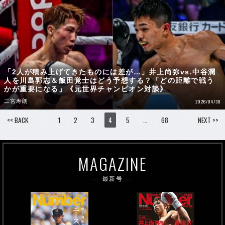
「2人が積み上げてきたものには差が…」井上尚弥vs.中谷潤
人を川島郭志＆飯田覚士はどう予想する？「どの距離で戦う
かが重要になる」《元世界チャンピオン対談》
二宮寿朗
2026/04/30
<< BACK
1
2
3
4
5
…
68
NEXT >>
MAGAZINE
最新号