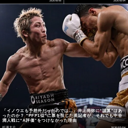
2026/05/05
2026/05/04
「イノウエも予想外だったのでは…」井上尚弥に“誤算”はあ
ったのか？ “PFP1位”に票を投じた英記者が、それでも中谷
潤人戦に“A評価”をつけなかった理由
杉浦大介
2026/05/04