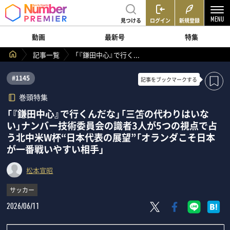
見つける
ログイン
新規登録
動画
最新号
特集
記事一覧
「『鎌田中心』で行く...
#1145
記事を
ブックマークする
巻頭特集
「『鎌田中心』で行くんだな」「三笘の代わりはいな
い」ナンバー技術委員会の識者3人が5つの視点で占
う北中米W杯“日本代表の展望”「オランダこそ日本
が一番戦いやすい相手」
松本宣昭
サッカー
2026/06/11