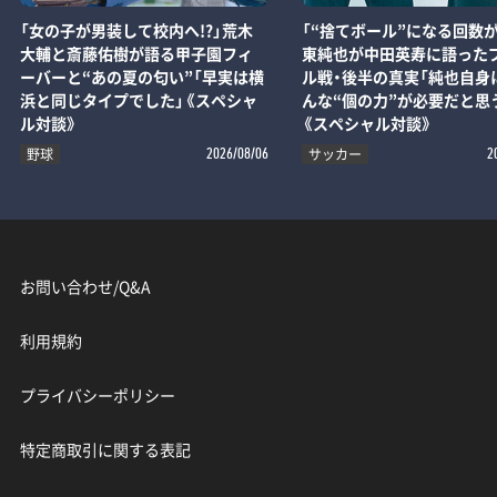
「女の子が男装して校内へ!?」荒木
「“捨てボール”になる回数が
大輔と斎藤佑樹が語る甲子園フィ
東純也が中田英寿に語った
ーバーと“あの夏の匂い”「早実は横
ル戦・後半の真実「純也自身
浜と同じタイプでした」《スペシャ
んな“個の力”が必要だと思
ル対談》
《スペシャル対談》
野球
サッカー
2026/08/06
2
お問い合わせ/Q&A
利用規約
プライバシーポリシー
特定商取引に関する表記