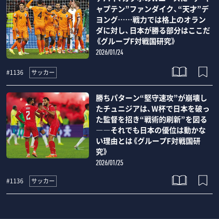
ャプテン”ファンダイク、“天才”デ
ヨング……戦力では格上のオラン
ダに対し、日本が勝る部分はここだ
《グループF対戦国研究》
2026/01/24
サッカー
#1136
勝ちパターン“堅守速攻”が崩壊し
たチュニジアは、W杯で日本を破っ
た監督を招き“戦術的刷新”を図る
――それでも日本の優位は動かな
い理由とは《グループF対戦国研
究》
2026/01/25
サッカー
#1136