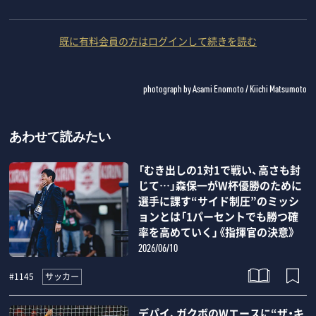
既に有料会員の方はログインして続きを読む
photograph by Asami Enomoto / Kiichi Matsumoto
あわせて読みたい
「むき出しの1対1で戦い、高さも封
じて…」森保一がW杯優勝のために
選手に課す“サイド制圧”のミッシ
ョンとは「1パーセントでも勝つ確
率を高めていく」《指揮官の決意》
2026/06/10
サッカー
#1145
デパイ、ガクボのWエースに“ザ・キ