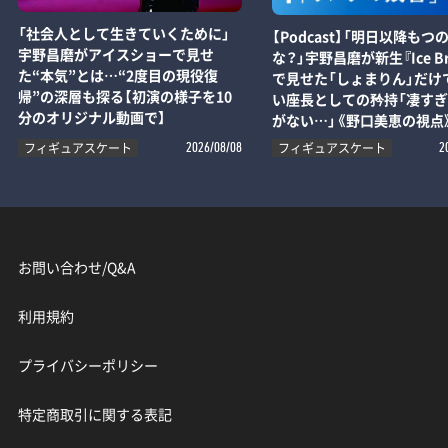
「社会人として生きていくために」
【Podcast】「明日以降もつ
宇野昌磨がアイスショーで見せ
な？」宇野昌磨が新生『Ice Br
た“本気”とは…“2度目の現役復
で見せた「しょまりん」だけ
帰”の深層も探る【初演の様子を10
い座長としての矜持「凄す
分のオリジナル動画で】
がない…」《野口美恵の視点
フィギュアスケート
フィギュアスケート
2026/08/08
2
お問い合わせ/Q&A
利用規約
プライバシーポリシー
特定商取引に関する表記