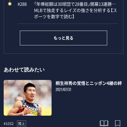
#288
「年俸総額は30球団で28番目」開幕13連勝…
MLBで独走するレイズの強さを分析する【ス
ポーツを数字で読む】
もっと見る
あわせて読みたい
桐生祥秀の覚悟とニッポン4継の絆
2021/07/31
陸上
#1032