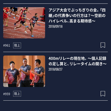
アジア大会でぶっちぎりの金。「四
継」の代表争いの行方は？～空前の
ハイレベル、高まる期待感～
2018/09/18
陸上
#961
400mリレーの現在地。～個人記録
の足し算と、リレータイムの開き～
2018/08/27
陸上
#959