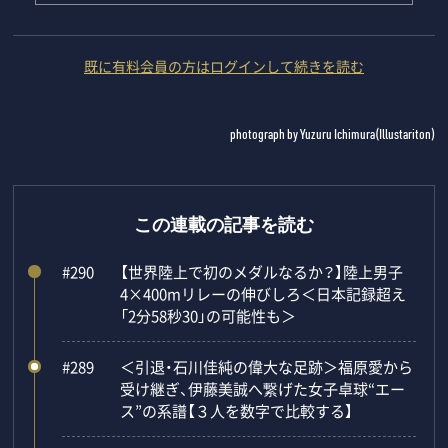
既に有料会員の方はログインして続きを読む
photograph by Yuzuru Ichimura(Illustariton)
この連載の記事を読む
#290
【世界陸上で初のメダルなるか？】陸上男子
4×400mリレーの伸びしろ＜日本記録超え
「2分58秒30」の可能性も＞
#289
＜引退・石川佳純の偉大な足跡＞福原愛から
受け継ぎ、伊藤美誠へ繋げた女子卓球“エー
ス”の系譜【３人を数字で比較する】