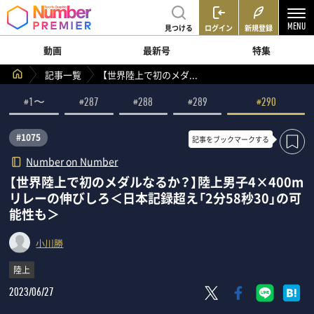
見つける
ログイン
新規登録
動画
最新号
特集
記事一覧
【世界陸上で初のメダ...
#1〜
#287
#288
#289
#290
#1075
記事を
ブックマークする
Number on Number
【世界陸上で初のメダルなるか？】陸上男子4×400m
リレーの伸びしろ＜日本記録超え「2分58秒30」の可
能性も＞
小川勝
陸上
2023/06/27