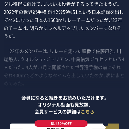
ダル獲得に向けて、いよいよ役者がそろってきたようだ。
2022年の世界選手権では2分59秒51という日本記録を出し
て4位になった日本の1600mリレーチームだったが、'23年
のチームは、明らかにレベルアップしたメンバーになりそ
うだ。
'22年のメンバーは、リレーを走った順番で佐藤風雅、川
端魁人、ウォルシュ・ジュリアン、中島佑気ジョセフという4
人だった。4人が、7月に開催された世界選手権の前にそれ
ぞれ400mでどのようなタイムを出していたのか、表にまと
めてみた。
会員になると続きをお読みいただけます。
オリジナル動画も見放題、
会員サービスの詳細は
こちら
初月50％OFF