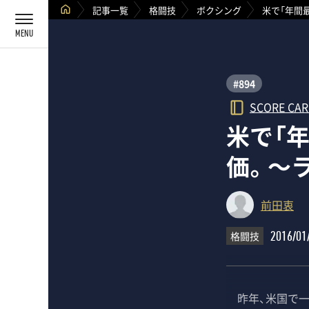
記事一覧
格闘技
ボクシング
米で「年間
#894
SCORE CA
米で「
価。～
前田衷
格闘技
2016/01
昨年、米国で一