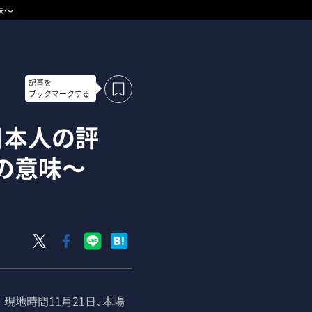
味～
記事を
ブックマークする
日本人の評
の意味～
地時間11月21日、本場