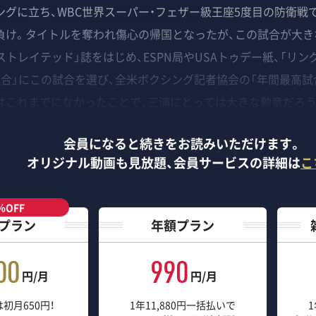
ングに立ち、WBC世界スーパー・フェザー級王座5度目の防衛戦
O負け。タイトルを奪われ傷心の帰国となったが、この試合が大
ストレイテッド」誌をはじめ、ESPN局やUSAトゥデー紙、「リ
試合」にこの試合を選び、全米ボクシング記者協会の「年間最高試
はこれまでになかったことで、三浦にとっては大きな勲章だろう
会員になると続きをお読みいただけます。
オリジナル動画も見放題、
会員サービスの詳細は
こ
％OFF
プラン
年額プラン
00
990
円/月
円/月
初月650円！
1年11,880円一括払いで
1