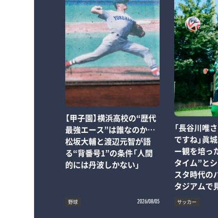
【甲子園】横浜高校の“歴代
「長谷川唯
最強エース”は誰なのか…
ですね」眞
松坂大輔と渡辺元智が語
ー観を培っ
る“背番号1”の条件「人間
タイム”と
的には丹波しかない」
スタ時代の
タジアムで
野球
サッカー
2026/08/05