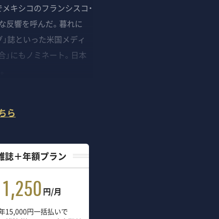
でメキシコのフランシスコ・
きな反響を呼んだ。暮れに
ング」誌といった米国メディ
合」にもノミネート。日本
。
ちら
雑誌＋年額プラン
1,250
円/月
年15,000円一括払いで