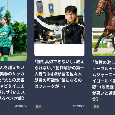
「誰も真似できないし、教え
「気性の激
さんを超えたい
られない」“動作解析の第一
ェーヴルそ
城美春のサッカ
人者”川村卓が語る佐々木
ムジャーニ
た“父との反省
朗希の可能性「気になるの
イゴールド
シャビ＆イニエ
はフォークが…」
礎”《池添謙
バルサ《いまス
が悪いと近
見るべき才能》
笑》
野球
競馬
2024/12/14
2022/06/02