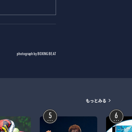
photograph by BOXING BEAT
もっとみる
5
6