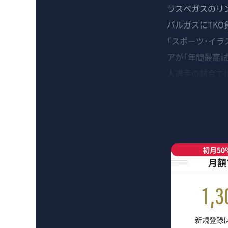
ラスベガスのリ
バルガスにTK
「スポーツ・イラ
アが「年間最高
人選手の試合で
初月50
月額
1,3
新規登録は