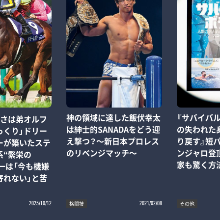
神の領域に達した飯伏幸太
『サバイバル
しさは弟オルフ
は紳士的SANADAをどう迎
の失われた
っくり」ドリー
え撃つ？～新日本プロレス
り戻す』短
ーが築いたステ
のリベンジマッチ～
ンジャロ登頂
系“繁栄の
家も驚く方
一は「今も機嫌
寄れない」と苦
格闘技
その他
2025/10/12
2021/02/08