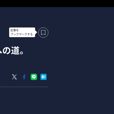
記事を
ブックマークする
への道。