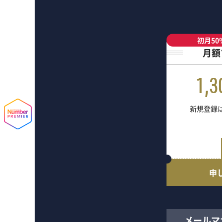
初月50
月額
1,3
新規登録は
申
メールマ