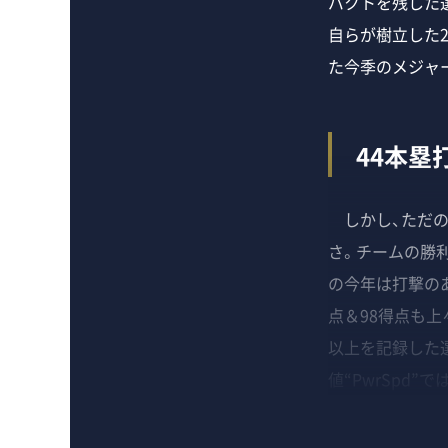
パクトを残した
自らが樹立した2
た今季のメジャ
44本塁
しかし、ただの
さ。チームの勝
の今年は打撃のあ
点＆98得点も上
以上を記録した
値“PwrSpd