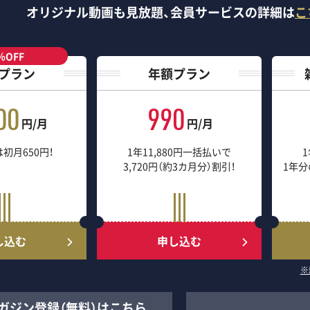
オリジナル動画も見放題、
会員サービスの詳細は
こ
％OFF
プラン
年額プラン
00
990
円/月
円/月
初月650円！
1年11,880円一括払いで
1
3,720円（約3カ月分）割引！
1年分
し込む
申し込む
※
ガジン登録（無料）はこちら