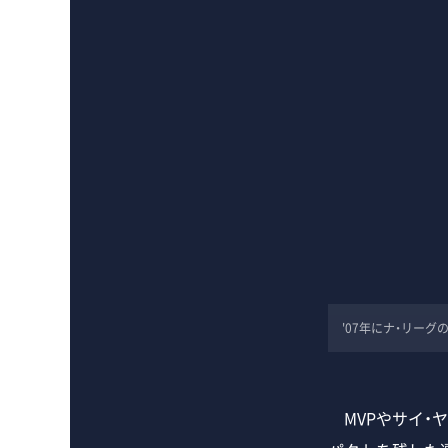
'07年にナ・リー
MVPやサイ・