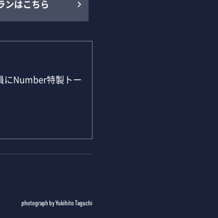
ランはこちら
にNumber特製トー
photograph by Yukihito Taguchi