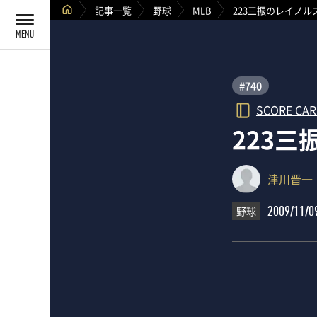
記事一覧
野球
MLB
223三振のレイノル
#740
SCORE CA
223
津川晋一
野球
2009/11/0