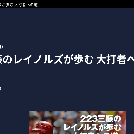
ズが歩む 大打者への道。
RD
三振のレイノルズが歩む 大打者
9