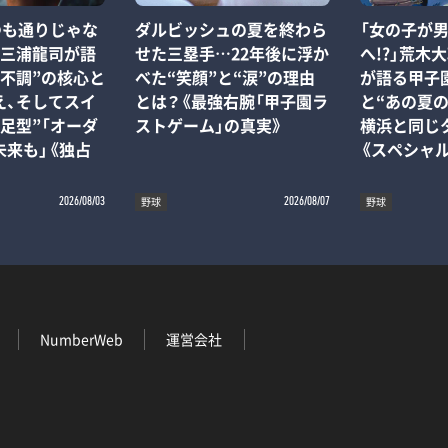
つも通りじゃな
ダルビッシュの夏を終わら
「女の子が
」三浦龍司が語
せた三塁手…22年後に浮か
へ!?」荒木
“不調”の核心と
べた“笑顔”と“涙”の理由
が語る甲子
え、そしてスイ
とは？《最強右腕「甲子園ラ
と“あの夏の
足型”「オーダ
ストゲーム」の真実》
横浜と同じ
未来も」《独占
《スペシャ
野球
野球
2026/08/03
2026/08/07
NumberWeb
運営会社