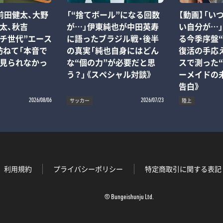
前田健太、大野
「“捨てボール”になる回数
【動画】「い
太、秋吉
が…」伊東純也が中田英寿
い自分が…
チ世代”エース
に語ったブラジル戦・後半
る今季序盤
訪ねて「本音で
の真実「純也自身にはどん
復活の手応
て見られなかっ
な“個の力”が必要だと思
スで測った“
う？」《スペシャル対談》
ーメイドの
告白》
サッカー
陸上
2026/08/06
2026/07/23
利用規約
プライバシーポリシー
特定商取引に関する表記
© Bungeishunju Ltd.