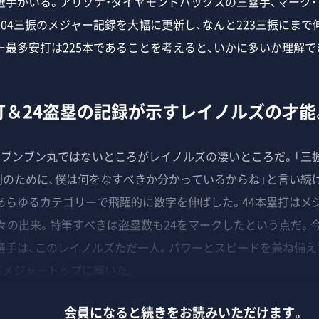
選手がいる。アリゾナ・ダイヤモンドバックスの三塁手、マーク
04三振のメジャー記録を大幅に更新し、なんと223三振にまで
ー最多安打は225本であることを考えると、いかに多いか理解で
打＆24盗塁の記録が示すレイノルズの才能
ブンブン丸ではないところがレイノルズの凄いところだ。「三
利のために、僕は何をなすべきか分かっているからね」と言い続け
らゆるカテゴリーで飛躍的に数字を伸ばした。44本塁打はメジャ
々の出来。特筆すべきは盗塁数も24をマークしたという点だ。今
選手は、このレイノルズただ一人。パワーとスピードを兼ね備え
”ではメジャートップに輝いた。
会員になると続きをお読みいただけます。