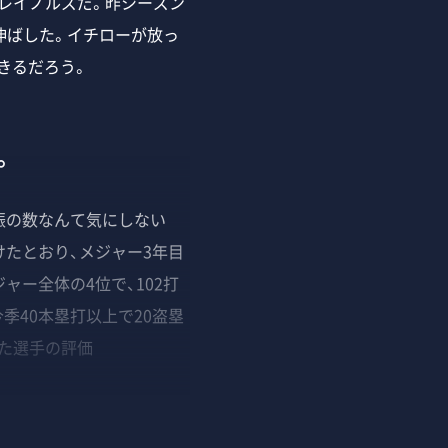
・レイノルズだ。昨シーズン
伸ばした。イチローが放っ
きるだろう。
。
振の数なんて気にしない
たとおり、メジャー3年目
ー全体の4位で、102打
季40本塁打以上で20盗塁
た選手の評価