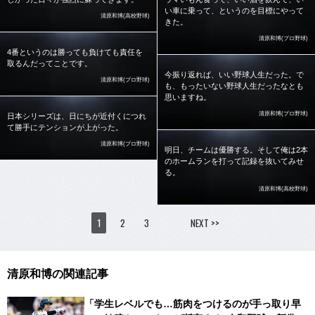
い車に乗って、というのを目標にやって
清原和博(高校野球)
きた。
清原和博(プロ野球)
4番というのは勝っても負けても責任を
取るんだってことです。
今振り返れば、いい野球人生だった。で
清原和博(プロ野球)
も、もったいない野球人生だったなとも
思いますね。
清原和博(プロ野球)
日本シリーズは、日にちが近付くにつれ
て勝手にテンションが上がった。
清原和博(プロ野球)
明日、チームは優勝する。そして俺は2本
のホームランを打って記録を抜いてみせ
る。
清原和博(高校野球)
1
2
3
NEXT >>
清原和博の関連記事
「学生レベルでも…筋肉をつけるのが手っ取り早