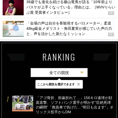
38歳でも進化を続ける篠山竜青が語る「10年前より
バスケが上手くなっている」理由とは。［MVVりらい
ぶ賞 受賞者インタビュー］
PR
「会場の声は自分を客観視するバロメーター」柔道
48kg級金メダリスト・角田夏実が感じていた声の力
と、声を活かした新たなミッション
PR
RANKING
全ての競技
×
ここから競技を選択できます
最新
24時間
週間
「アゴ骨折、前歯折れて…」156キロ速球が顔
面直撃、ソフトバンク選手が明かす“壮絶死球
の瞬間”「救急車で告げた…“明日も出ます”」オ
リックス投手からDM