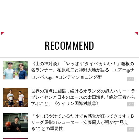
RECOMMEND
《山の神対談》「やっぱり“タイパ”がいい！」箱根の
名ランナー、柏原竜二と神野大地が語る「エアー
サ
®
ロンパス
」×コンディショニング術
®
PR
世界の頂点に君臨し続けるオランダの超人ハリー・ラ
ブレイセンと日本のエースの太田海也「絶対王者から
学ぶこと」《ケイリン国際対談②》
PR
「少しぼやけているだけでも感覚が狂ってきます」B
リーグ屈指のシューター・安藤周人が明かす“見え
る”ことの重要性
PR