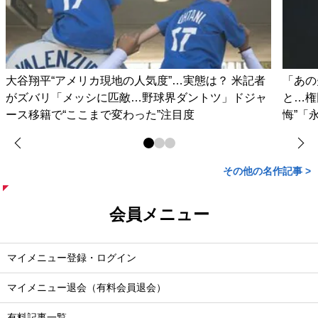
大谷翔平“アメリカ現地の人気度”…実態は？ 米記者
「あの
がズバリ「メッシに匹敵…野球界ダントツ」ドジャ
と…権
ース移籍で“ここまで変わった”注目度
悔”「
その他の名作記事 >
会員メニュー
マイメニュー登録・ログイン
マイメニュー退会（有料会員退会）
有料記事一覧