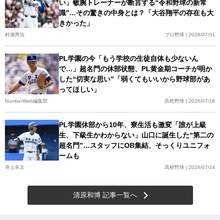
い」敏腕トレーナーが断言する“令和野球の新常
識”…その驚きの中身とは？「大谷翔平の存在も大
きかった」
村瀬秀信
プロ野球 | 2026/07/31
PL学園の今「もう学校の生徒自体も少ないん
で…」超名門の休部状態、PL黄金期コーチが明か
した“切実な思い”「弱くてもいいから野球部があ
ってほしい」
NumberWeb編集部
高校野球 | 2026/07/18
PL学園休部から10年、寮生活も激変「誰が上級
生、下級生かわからない」山口に誕生した“第二の
超名門”…スタッフにOB集結、そっくりユニフォ
ームも
井上幸太
高校野球 | 2026/07/14
清原和博 記事一覧へ