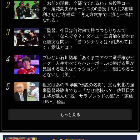
「お前の球種、全部当てたるわ」名投手コー
チ・尾花高夫がホークスの0勝投手3人に2桁勝
利させた“方程式”「考え方次第で二流も一流に
なれる」
「監督、今日は何対何で勝つつもりなんで
す？」「なんで今？」ダイエー王貞治を驚かせ
た唐突な問い…「勝つシナリオは7割決めてお
く」意味とは？
ブレない石川祐希「あくまでアジア選手権がピ
ーク」人生すべてをバレーボールに捧げる男が
見据える壮大なミッション「…ま、他にやるこ
とないし（笑）」
祖父はあのPL学園“伝説の名将”、父も東北の強
豪監督経験者でも…「なぜ他校へ？」佐野日大
主将が選んだ“脱・サラブレッドの道”と「家族
LINE」秘話
もっと見る