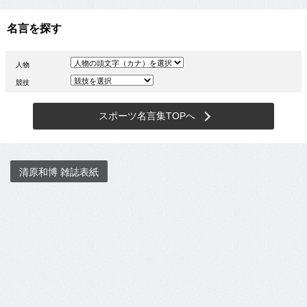
名言を探す
人物
競技
スポーツ名言集TOPへ
清原和博 雑誌表紙