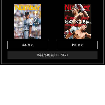
8/6
4/16
発売
発売
雑誌定期購読のご案内