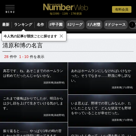
有料会員
毎日6時・11時・17時更新
最新
ランキング
名作
#甲子園
#Jリーグ
#八村塁
#ドジャース
#
〉
×
今人気の記事が競技ごとに探せます
スポーツ名言集
キ
清原和博
清原和博の名言
28
件中
1 - 10
件を表示
真芯です、ね。あそこまでのホームラン
あれはホームランにしなければいけなか
は初めてだったんじゃないかな。
った。そうでなきゃ……野茂に申し訳な
い。
清原和博(高校野球)
清原和博(プロ野球)
これまで後悔ばかりでしたが、明日から
は少し顔を上げて生きていける気がしま
いま思えば、野球での苦しみなんか、た
す。
いしたことなくて、どんな状況でも野球
をやっていることが幸せだった。
清原和博(高校野球)
清原和博(プロ野球)
振り返ると……、やっぱり1年の時の苦
しかった日々が強烈に蘇ってきます。
ウマいもん食って、いい酒を飲んで、い