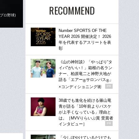
RECOMMEND
プロ野球)
Number SPORTS OF THE
YEAR 2026 開催決定！ 2026
年を代表するアスリートを表
彰
《山の神対談》「やっぱり“タ
イパ”がいい！」箱根の名ラン
ナー、柏原竜二と神野大地が
語る「エアー
サロンパス
」
®
®
×コンディショニング術
PR
38歳でも進化を続ける篠山竜
青が語る「10年前よりバスケ
が上手くなっている」理由と
は。［MVVりらいぶ賞 受賞者
インタビュー］
PR
「少しぼやけているだけでも