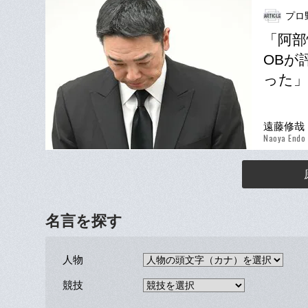
プロ
「阿部
OBが
った」
遠藤修哉
Naoya Endo
名言を探す
人物
競技