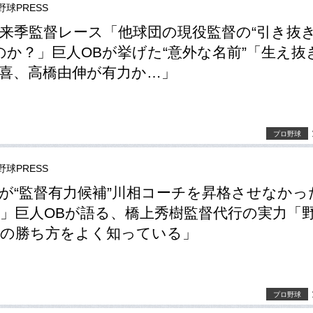
野球PRESS
来季監督レース「他球団の現役監督の“引き抜き
のか？」巨人OBが挙げた“意外な名前”「生え抜
喜、高橋由伸が有力か…」
プロ野球
野球PRESS
が“監督有力候補”川相コーチを昇格させなかっ
」巨人OBが語る、橋上秀樹監督代行の実力「
んの勝ち方をよく知っている」
プロ野球