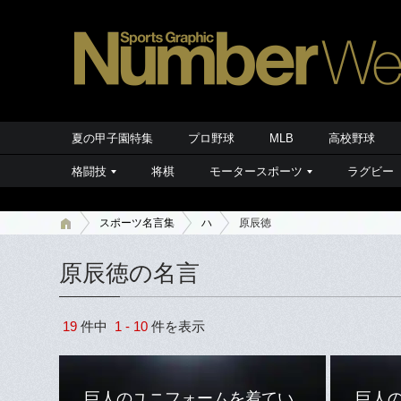
夏の甲子園特集
プロ野球
MLB
高校野球
格闘技
将棋
モータースポーツ
ラグビー
スポーツ名言集
ハ
原辰徳
原辰徳の名言
19
件中
1 - 10
件を表示
巨人のユニフォームを着てい
巨人