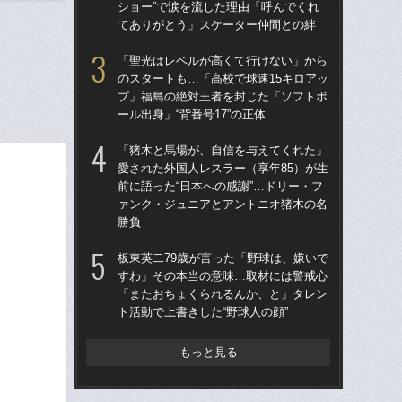
ショー”で涙を流した理由「呼んでくれ
ー
てありがとう」スケーター仲間との絆
寺
「聖光はレベルが高くて行けない」から
「
のスタートも…「高校で球速15キロアッ
りゅ
プ」福島の絶対王者を封じた「ソフトボ
的
ール出身」“背番号17”の正体
ち破
「猪木と馬場が、自信を与えてくれた」
「
愛された外国人レスラー（享年85）が生
告…
前に語った“日本への感謝”…ドリー・フ
才”
ァンク・ジュニアとアントニオ猪木の名
た
勝負
と
板東英二79歳が言った「野球は、嫌いで
「
すわ」その本当の意味…取材には警戒心
地が
「またおちょくられるんか、と」タレン
つ
ト活動で上書きした“野球人の顔”
本人
もっと見る