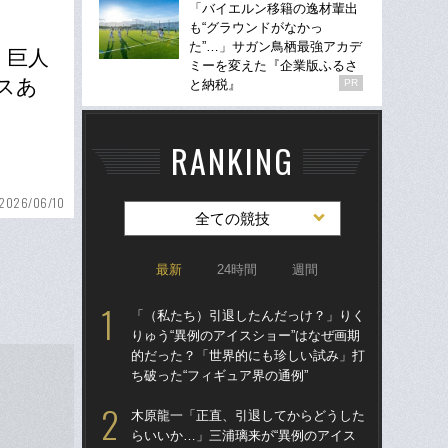
「バイエルン移籍の逸材輩出
も“グラウンドがなかっ
た”…」サガン鳥栖最強アカデ
」巨人
ミーを変えた『企業版ふるさ
スあ
と納税』
PR
RANKING
2026/06/10
全ての競技
最新
24時間
週間
「（私たち）引退したんだっけ？」りく
「
りゅう“異例のアイスショー”はなぜ画期
のス
的だった？「世界的にも珍しい試み」打
プ
ち破った“フィギュア界の通例”
ール
木原龍一「正直、引退してからどうした
卒業
らいいか…」三浦璃来が“異例のアイス
“偏