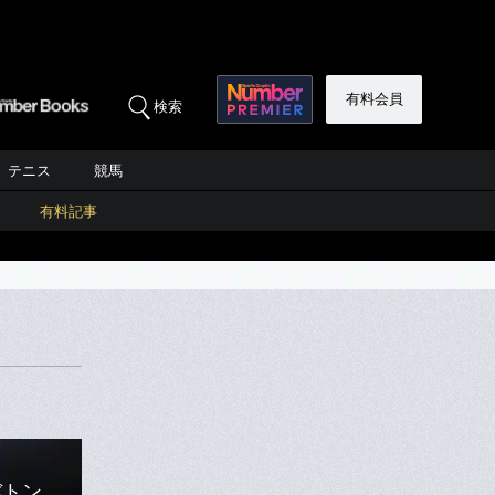
有料会員
検索
テニス
競馬
有料記事
バトン