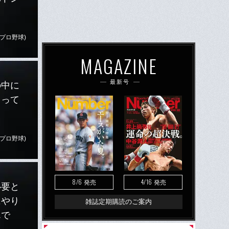
プロ野球)
MAGAZINE
最新号
の中に
まって
プロ野球)
8/6
4/16
発売
発売
必要と
にやり
雑誌定期購読のご案内
んで