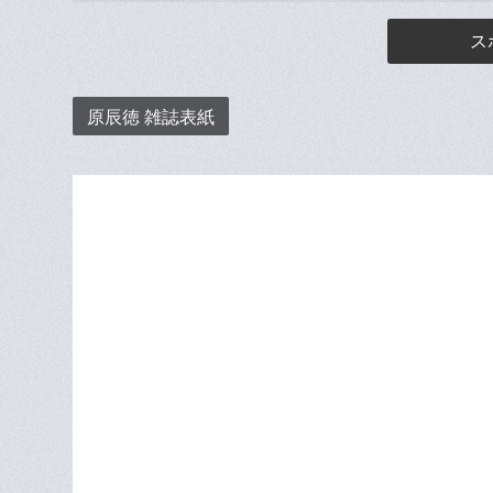
ス
原辰徳 雑誌表紙