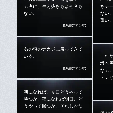
る者に、生え抜きもよそ者も
ちチ
ない。
ない
重い
原辰徳(プロ野球)
あの頃のナカジに戻ってきて
いる。
これ
坂本
原辰徳(プロ野球)
なる
テン
朝になれば、今日どうやって
勝つか。夜になれば明日、ど
うやって勝つか。それしかな