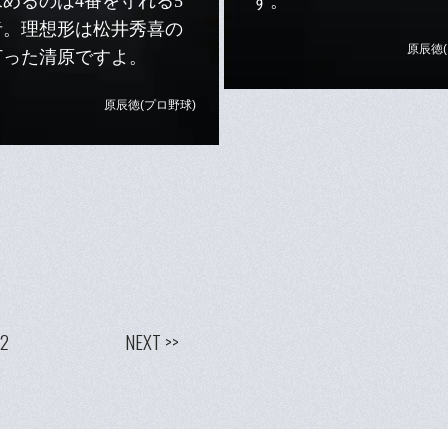
めるのは4番を守れる5
す。
者。理想形は松井秀喜の
原辰徳(
打った清原ですよ。
原辰徳(プロ野球)
2
NEXT >>