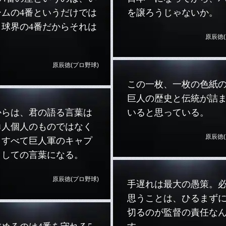
ームの4番というだけでは
を譲ろうじゃないか。
。球界の4番だからそれは
原辰徳(
。
原辰徳(プロ野球)
この一枚、一枚の色紙
巨人の歴史と伝統が詰
からは、君の語る言葉は
いると思っている。
勇人個人のものではなく
原辰徳(
。すべて巨人軍のキャプ
としての言葉になる。
原辰徳(プロ野球)
手遅れは最大の愚策。
思うことは、ひるまず
切るのが監督の責任な