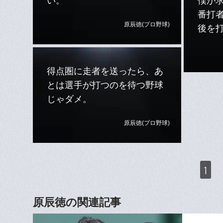
い。
僕が求
番打
原辰徳(プロ野球)
後を
得点圏に走者を送ったら、あ
とは選手が打つのを待つ野球
じゃダメ。
原辰徳(プロ野球)
1
原辰徳の関連記事