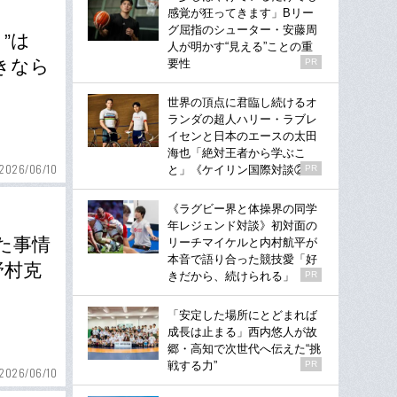
感覚が狂ってきます」Bリー
グ屈指のシューター・安藤周
”は
人が明かす“見える”ことの重
きなら
要性
PR
世界の頂点に君臨し続けるオ
ランダの超人ハリー・ラブレ
イセンと日本のエースの太田
海也「絶対王者から学ぶこ
2026/06/10
と」《ケイリン国際対談②》
PR
《ラグビー界と体操界の同学
年レジェンド対談》初対面の
た事情
リーチマイケルと内村航平が
本音で語り合った競技愛「好
野村克
きだから、続けられる」
PR
「安定した場所にとどまれば
成長は止まる」西内悠人が故
郷・高知で次世代へ伝えた“挑
戦する力”
PR
2026/06/10