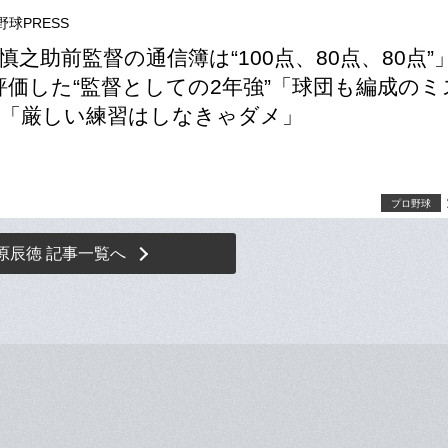
野球PRESS
慎之助前監督の通信簿は“100点、80点、80点”
評価した“監督としての2年強”「球団も編成のミ
「厳しい練習はしなきゃダメ」
プロ野球
原辰徳 記事一覧へ