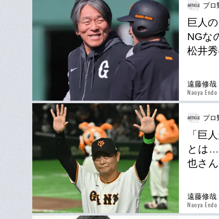
プロ
巨人の
NGな
松井秀
遠藤修哉
Naoya Endo
プロ
「巨人
とは…
也さ
遠藤修哉
Naoya Endo