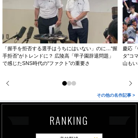
「握手を拒否する選手はうちにはいない」のに…“握
慶応「
手拒否”がトレンドに？ 広陵高「甲子園辞退問題」
タ“コ
で感じたSNS時代の“ファクト”の重要さ
山もい
その他の名作記事 >
RANKING