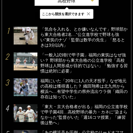
高校野球
×
ここから競技を選択できます
最新
24時間
週間
「気合を入れる、とか嫌いなんです」野球部か
ら東大合格者2名…“公立進学校で野球も強
い”東筑のナゾ「監督は数学の先生」「怒ると
きは3分以内」
「一般入試9割で甲子園」福岡の東筑はなぜ強
い？ 野球部から東大合格の公立進学校「高校
野球は人間形成が目的ではない」「勉強する習
慣は絶対に必要」
福岡にいた「20年に1人の天才投手」なぜ地元
の高校は獲得逃した？ 織田翔希は北九州から
横浜へ…有望中学生の県外流出ウラ側「織田の
存在は知っていた」
「東大・京大合格者が出る」福岡の公立進学校
で甲子園4回…高校野球の暴力・カネに“染まら
なかった”監督がいた「週16コマ授業」「練習
後は塾へ」
「あの横浜高を圧倒」公立校のリードオフマ