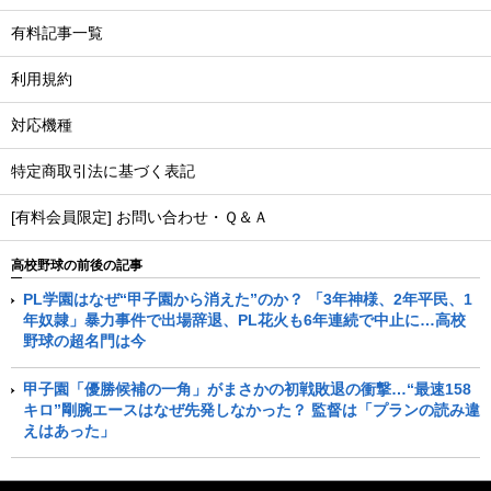
有料記事一覧
利用規約
対応機種
特定商取引法に基づく表記
[有料会員限定] お問い合わせ・Ｑ＆Ａ
高校野球の前後の記事
PL学園はなぜ“甲子園から消えた”のか？ 「3年神様、2年平民、1
年奴隷」暴力事件で出場辞退、PL花火も6年連続で中止に…高校
野球の超名門は今
甲子園「優勝候補の一角」がまさかの初戦敗退の衝撃…“最速158
キロ”剛腕エースはなぜ先発しなかった？ 監督は「プランの読み違
えはあった」