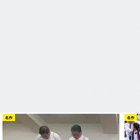
名作
名作