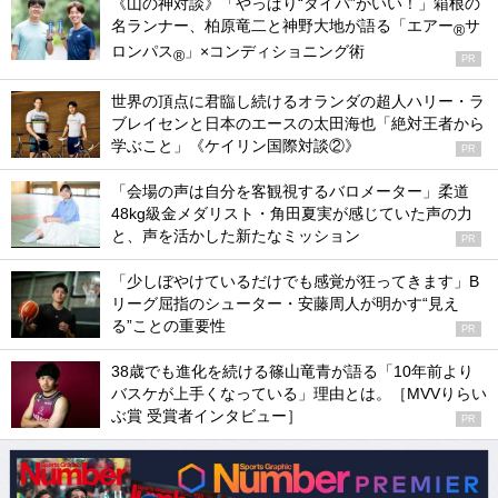
《山の神対談》「やっぱり“タイパ”がいい！」箱根の
名ランナー、柏原竜二と神野大地が語る「エアー
サ
®
ロンパス
」×コンディショニング術
®
PR
世界の頂点に君臨し続けるオランダの超人ハリー・ラ
ブレイセンと日本のエースの太田海也「絶対王者から
学ぶこと」《ケイリン国際対談②》
PR
「会場の声は自分を客観視するバロメーター」柔道
48kg級金メダリスト・角田夏実が感じていた声の力
と、声を活かした新たなミッション
PR
「少しぼやけているだけでも感覚が狂ってきます」B
リーグ屈指のシューター・安藤周人が明かす“見え
る”ことの重要性
PR
38歳でも進化を続ける篠山竜青が語る「10年前より
バスケが上手くなっている」理由とは。［MVVりらい
ぶ賞 受賞者インタビュー］
PR