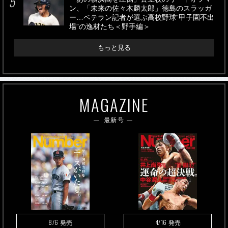
ン、「未来の佐々木麟太郎」徳島のスラッガ
ー…ベテラン記者が選ぶ高校野球“甲子園不出
場”の逸材たち＜野手編＞
もっと見る
MAGAZINE
最新号
8/6
4/16
発売
発売