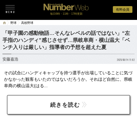
有料会員
毎日6時・11時・17時更新
野球
高校野球
「甲子園の感動物語…そんなレベルの話ではない」“左
手指のハンディ”感じさせず…県岐阜商・横山温大「ベ
ンチ入りは厳しい」指導者の予想を超えた夏
安藤嘉浩
2025/08/14 11:02
その試合にハンディキャップを持つ選手が出場していることに気づ
かなかった観客もいたのではないだろうか。それほど自然に、県岐
阜商の横山温大(はる...
続きを読む