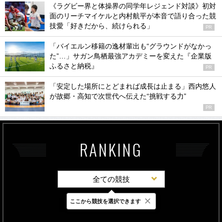
《ラグビー界と体操界の同学年レジェンド対談》初対
面のリーチマイケルと内村航平が本音で語り合った競
技愛「好きだから、続けられる」
PR
「バイエルン移籍の逸材輩出も“グラウンドがなかっ
た”…」サガン鳥栖最強アカデミーを変えた『企業版
ふるさと納税』
PR
「安定した場所にとどまれば成長は止まる」西内悠人
が故郷・高知で次世代へ伝えた“挑戦する力”
PR
RANKING
全ての競技
×
ここから競技を選択できます
最新
24時間
週間