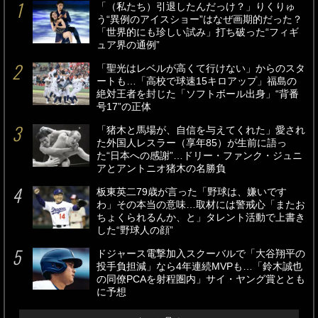
「（私たち）引退したんだっけ？」りくりゅ
う“異例のアイスショー”はなぜ画期的だった？
「世界的にも珍しい試み」打ち破った“フィギ
ュア界の通例”
「聖光はレベルが高くて行けない」からのスタ
ートも…「高校で球速15キロアップ」福島の
絶対王者を封じた「ソフトボール出身」“背番
号17”の正体
「猪木と馬場が、自信を与えてくれた」愛され
た外国人レスラー（享年85）が生前に語っ
た“日本への感謝”…ドリー・ファンク・ジュニ
アとアントニオ猪木の名勝負
板東英二79歳が言った「野球は、嫌いです
わ」その本当の意味…取材には警戒心「またお
ちょくられるんか、と」タレント活動で上書き
した“野球人の顔”
ドジャース電撃加入スクーバルで「大谷翔平の
投手負担減」なら4年連続MVPも…「鈴木誠也
の同僚PCAを射程圏内」サイ・ヤング賞ととも
に予想