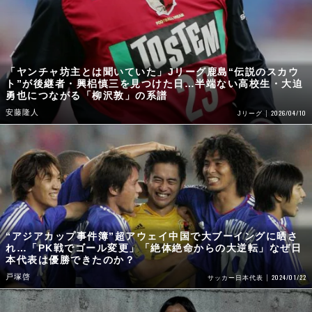
「ヤンチャ坊主とは聞いていた」Jリーグ鹿島“伝説のスカウ
ト”が後継者・興梠慎三を見つけた日…半端ない高校生・大迫
勇也につながる「柳沢敦」の系譜
安藤隆人
2026/04/10
Jリーグ
“アジアカップ事件簿”超アウェイ中国で大ブーイングに晒さ
れ…「PK戦でゴール変更」「絶体絶命からの大逆転」なぜ日
本代表は優勝できたのか？
戸塚啓
2024/01/22
サッカー日本代表