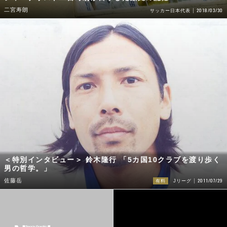
二宮寿朗
2018/03/30
サッカー日本代表
＜特別インタビュー＞ 鈴木隆行 「5カ国10クラブを渡り歩く
男の哲学。」
2011/07/29
佐藤岳
有料
Jリーグ