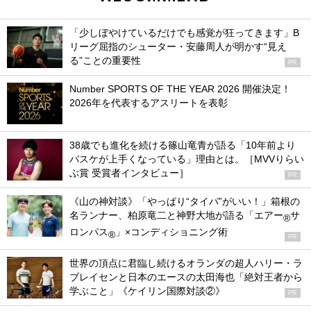
「少しぼやけているだけでも感覚が狂ってきます」B
リーグ屈指のシューター・安藤周人が明かす“見え
る”ことの重要性
PR
Number SPORTS OF THE YEAR 2026 開催決定！
2026年を代表するアスリートを表彰
38歳でも進化を続ける篠山竜青が語る「10年前より
バスケが上手くなっている」理由とは。［MVVりらい
ぶ賞 受賞者インタビュー］
PR
《山の神対談》「やっぱり“タイパ”がいい！」箱根の
名ランナー、柏原竜二と神野大地が語る「エアー
サ
®
ロンパス
」×コンディショニング術
®
PR
世界の頂点に君臨し続けるオランダの超人ハリー・ラ
ブレイセンと日本のエースの太田海也「絶対王者から
学ぶこと」《ケイリン国際対談②》
PR