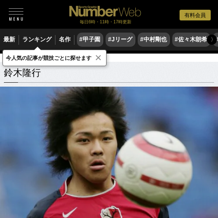
有料会員
毎日6時・11時・17時更新
最新
ランキング
名作
#甲子園
#Jリーグ
#中村剛也
#佐々木朗希
〉
×
今人気の記事が競技ごとに探せます
鈴木隆行
関連記事
鈴木隆行