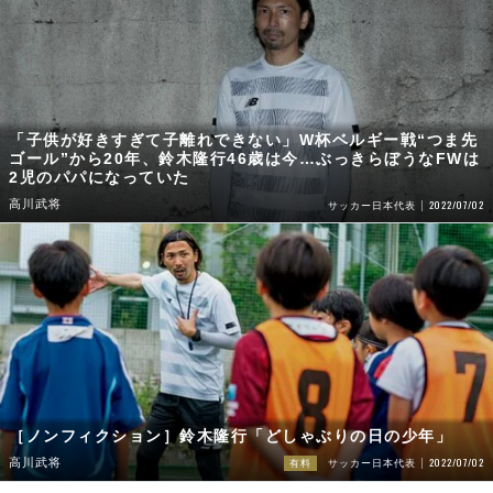
「子供が好きすぎて子離れできない」W杯ベルギー戦“つま先
ゴール”から20年、鈴木隆行46歳は今…ぶっきらぼうなFWは
2児のパパになっていた
高川武将
2022/07/02
サッカー日本代表
［ノンフィクション］鈴木隆行「どしゃぶりの日の少年」
2022/07/02
高川武将
有料
サッカー日本代表