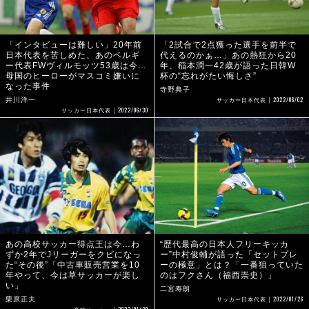
「インタビューは難しい」20年前
「2試合で2点獲った選手を前半で
日本代表を苦しめた、あのベルギ
代えるのかぁ…」あの熱狂から20
ー代表FWヴィルモッツ53歳は今…
年、稲本潤一42歳が語った日韓W
母国のヒーローがマスコミ嫌いに
杯の“忘れがたい悔しさ”
なった事件
寺野典子
2022/06/02
井川洋一
サッカー日本代表
2022/06/30
サッカー日本代表
あの高校サッカー得点王は今…わ
“歴代最高の日本人フリーキッカ
ずか2年でJリーガーをクビになっ
ー”中村俊輔が語った「セットプレ
た“その後”「中古車販売営業を10
ーの極意」とは？「一番狙っていた
年やって、今は草サッカーが楽し
のはフクさん（福西崇史）」
い」
二宮寿朗
2022/01/26
栗原正夫
サッカー日本代表
2022/01/28