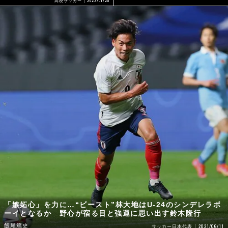
高校サッカー
「嫉妬心」を力に…“ビースト”林大地はU-24のシンデレラボ
ーイとなるか 野心が宿る目と強運に思い出す鈴木隆行
飯尾篤史
2021/06/11
サッカー日本代表