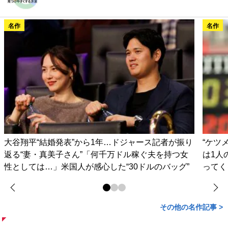
名作
名作
大谷翔平“結婚発表”から1年…ドジャース記者が振り
“ケツ
返る“妻・真美子さん”「何千万ドル稼ぐ夫を持つ女
は1人
性としては…」米国人が感心した“30ドルのバッグ”
ってく
その他の名作記事 >